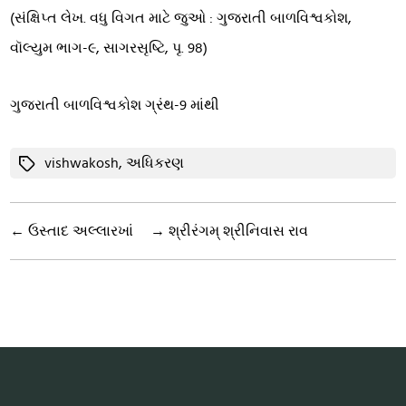
(સંક્ષિપ્ત લેખ. વધુ વિગત માટે જુઓ : ગુજરાતી બાળવિશ્વકોશ,
વૉલ્યુમ ભાગ-૯, સાગરસૃષ્ટિ, પૃ. 98)
ગુજરાતી બાળવિશ્વકોશ ગ્રંથ-9 માંથી
Tags
vishwakosh
,
અધિકરણ
←
ઉસ્તાદ અલ્લારખાં
→
શ્રીરંગમ્ શ્રીનિવાસ રાવ