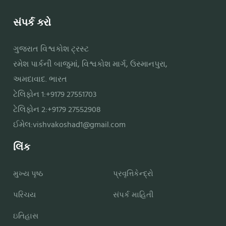
સંપર્ક કરો
ગુજરાત વિશ્વકોશ ટ્રસ્ટ
રમેશ પાર્કની બાજુમાં, વિશ્વકોશ માર્ગ, ઉસ્માનપુરા,
અમદાવાદ. ભારત
ટેલિફોન 1:+9179 27551703
ટેલિફોન 2:+9179 27552908
ઈમેલ:
vishvakoshad1@gmail.com
લિંક
મુખ્ય પૃષ્ઠ
પ્રવૃત્તિકેન્દ્રો
પરિચય
સંપર્ક માહિતી
ઇતિહાસ