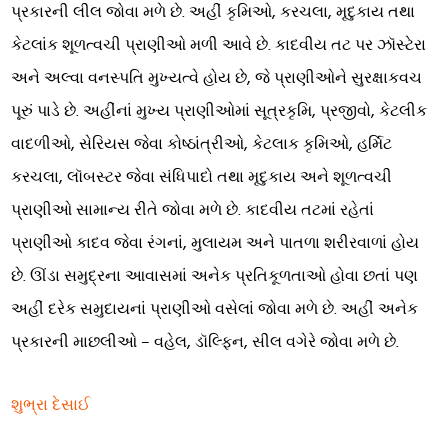
પ્રકારની લીલ જોવા મળે છે. અહીં કૃમિઓ, કરચલા, મૃદુકાય તથા
કેટલાંક શૂળત્વચી પ્રાણીઓ મળી આવે છે. કાદવીય તટ પર ઝૉસ્ટેરા
અને અલ્વા વનસ્પતિ મુખ્યત્વે હોય છે, જે પ્રાણીઓને સુરક્ષાકવચ
પૂરું પાડે છે. અહીંનાં મુખ્ય પ્રાણીઓમાં સૂત્રકૃમિ, પ્રજીવો, કેટલીક
વાદળીઓ, સેરિયસ જેવા કોષ્ઠાંત્રીઓ, કેટલાક કૃમિઓ, હર્મિટ
કરચલા, લૉબસ્ટર જેવા સંધિપાદો તથા મૃદુકાય અને શૂળત્વચી
પ્રાણીઓ સામાન્ય રીતે જોવા મળે છે. કાદવીય તટમાં રહેતાં
પ્રાણીઓ કાદવ જેવા રંગનાં, મુલાયમ અને પાતળા શરીરવાળાં હોય
છે. ઊંડા સમુદ્રના આવાસમાં અનેક પ્રતિકૂળતાઓ હોવા છતાં પણ
અહીં દરેક સમુદાયનાં પ્રાણીઓ વસેલાં જોવા મળે છે. અહીં અનેક
પ્રકારની માછલીઓ – વહેલ, ડૉલ્ફિન, સીલ વગેરે જોવા મળે છે.
શુભ્રા દેસાઈ