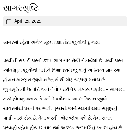
સાગરસૃષ્ટિ
Post
April 29, 2025
date
સાગરમાં રહેતા અનેક સૂક્ષ્મ તથા મોટા જીવોની દુનિયા.
પૃથ્વીની સપાટી પરનો ૭૧% ભાગ સાગરોથી રોકાયેલો છે. પૃથ્વી પરના
અતિસૂક્ષ્મ જીવોથી માંડીને વિશાળકાય જીવોનું અસ્તિત્વ સાગરમાં
હોવાને કારણે તે જીવો માટેનું સૌથી મોટું રહેઠાણ મનાય છે.
જીવસૃષ્ટિની ઉત્પત્તિ અને તેનો પ્રારંભિક વિકાસ પાણીમાં – સાગરમાં
થયો હોવાનું મનાય છે. કરોડો વર્ષોના ગાળા દરમિયાન જીવો
સાગરમાંથી ધરતી પર આવી પ્રસર્યા અને સ્થાયી થયા. સમુદ્રનું
પાણી ખારું હોય છે. તેમાં ભરતી-ઓટ જોવા મળે છે. તેમાં સતત
પ્રવાહો વહેતા હોય છે. સાગરમાં અઢળક જળરાશિનું દબાણ હોય છે.