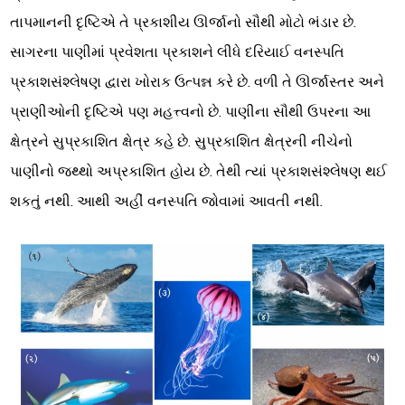
તાપમાનની દૃષ્ટિએ તે પ્રકાશીય ઊર્જાનો સૌથી મોટો ભંડાર છે.
સાગરના પાણીમાં પ્રવેશતા પ્રકાશને લીધે દરિયાઈ વનસ્પતિ
પ્રકાશસંશ્લેષણ દ્વારા ખોરાક ઉત્પન્ન કરે છે. વળી તે ઊર્જાસ્તર અને
પ્રાણીઓની દૃષ્ટિએ પણ મહત્ત્વનો છે. પાણીના સૌથી ઉપરના આ
ક્ષેત્રને સુપ્રકાશિત ક્ષેત્ર કહે છે. સુપ્રકાશિત ક્ષેત્રની નીચેનો
પાણીનો જથ્થો અપ્રકાશિત હોય છે. તેથી ત્યાં પ્રકાશસંશ્લેષણ થઈ
શકતું નથી. આથી અહીં વનસ્પતિ જોવામાં આવતી નથી.