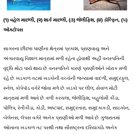
(૧) વહેલ માછલી, (૨) શાર્ક માછલી, (૩) જેલીફિશ, (૪) ડૉલ્ફિન, (૫)
ઓક્ટોપસ
સાગરના છીછરા પાણીના ક્ષેત્રમાં પ્રકાશ, પ્રાણવાયુ અને
અંગારવાયુ વિશાળ માત્રામાં મળી રહેતા હોવાથી અહીં વનસ્પતિની
વૃદ્ધિ મોટા પાયે થાય છે. વનસ્પતિને કારણે પ્રાણીઓને ખોરાક મળી
રહે છે. ખડકાળ તટમાં ખડકોની વચ્ચેની જગ્યામાં વાદળી, સમુદ્રફૂલ,
સ્નેલ, કોપેપૉડ વગેરે જોવા મળે છે. ખડકો પર લીલ, સેવાળ મોટી
માત્રામાં મળી આવે છે. વળી કરચલા, જેલીફિશ, બહુલોમી કીડા,
પોલિપ, રેતીકીડા, કોડી, અષ્ટપાદ, સમુદ્રતારા, સમુદકાકડી, સાઇકોન,
બેલેનસ, લેપસ વગેરે અનેક પ્રાણીઓ મળી આવે છે. ગુજરાતમાં
ઓખાના ખડકાળ તટ પરથી તથા સૌરાષ્ટ્રના દરિયાકાંઠે અનેક