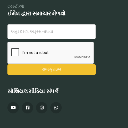
ટ્રસ્ટીઓ
ઈમેલ દ્વારા સમાચાર મેળવો
સોશિયલ મીડિયા સંપર્ક