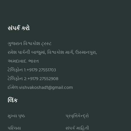
સંપર્ક કરો
ગુજરાત વિશ્વકોશ ટ્રસ્ટ
રમેશ પાર્કની બાજુમાં, વિશ્વકોશ માર્ગ, ઉસ્માનપુરા,
અમદાવાદ. ભારત
ટેલિફોન 1:+9179 27551703
ટેલિફોન 2:+9179 27552908
ઈમેલ:
vishvakoshad1@gmail.com
લિંક
મુખ્ય પૃષ્ઠ
પ્રવૃત્તિકેન્દ્રો
પરિચય
સંપર્ક માહિતી