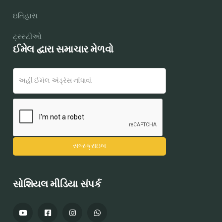
ઇતિહાસ
ટ્રસ્ટીઓ
ઈમેલ દ્વારા સમાચાર મેળવો
સોશિયલ મીડિયા સંપર્ક