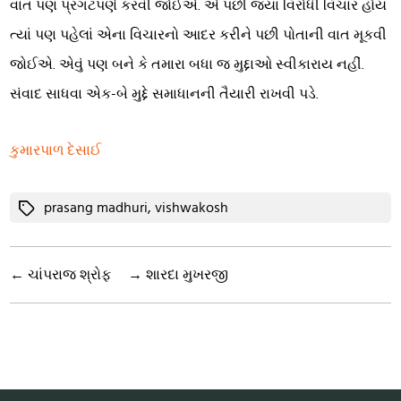
વાત પણ પ્રગટપણે કરવી જોઈએ. એ પછી જ્યાં વિરોધી વિચાર હોય
ત્યાં પણ પહેલાં એના વિચારનો આદર કરીને પછી પોતાની વાત મૂકવી
જોઈએ. એવું પણ બને કે તમારા બધા જ મુદ્દાઓ સ્વીકારાય નહીં.
સંવાદ સાધવા એક-બે મુદ્દે સમાધાનની તૈયારી રાખવી પડે.
કુમારપાળ દેસાઈ
Tags
prasang madhuri
,
vishwakosh
←
ચાંપરાજ શ્રોફ
→
શારદા મુખરજી