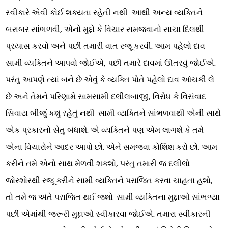
સ્વીકારે એવી કોઈ શક્યતા રહેતી નથી. આથી અન્ય વ્યક્તિને
બરાબર સાંભળવી, એનો મુદ્દો કે વિચાર સમજવાનો સાચા દિલથી
પ્રયાસ કરવો અને પછી તમારી વાત રજૂ કરવી. આમ પહેલો દાવ
સામી વ્યક્તિને આપવો જોઈએ, પછી તમારે દાવમાં ઊતરવું જોઈએ.
પરંતુ આપણે ત્યાં બને છે એવું કે વ્યક્તિ પોતે પહેલો દાવ આંચકી લે
છે અને તેમને પરિણામે સામસામી દલીલબાજી, વિરોધ કે વિસંવાદ
સિવાય બીજું કશું રહેતું નથી. સામી વ્યક્તિને સાંભળવાથી એની સાથે
એક પ્રકારનો સેતુ બંધાશે. એ વ્યક્તિને પણ એમ લાગશે કે તમે
એના વિચારોને આદર આપો છો. એને સમજવા કોશિશ કરો છો. આમ
કરીને તમે એનો સાથ મેળવી શકશો, પરંતુ તમારી જ દલીલો
જોરશોરથી રજૂ કરીને સામી વ્યક્તિને પરાજિત કરવા ચાહતા હશો,
તો તમે જ અંતે પરાજિત થઈ જશો. સામી વ્યક્તિના મુદ્દાઓ સાંભળ્યા
પછી એમાંથી જરૂરી મુદ્દાઓ સ્વીકારવા જોઈએ. તમારા સ્વીકારની