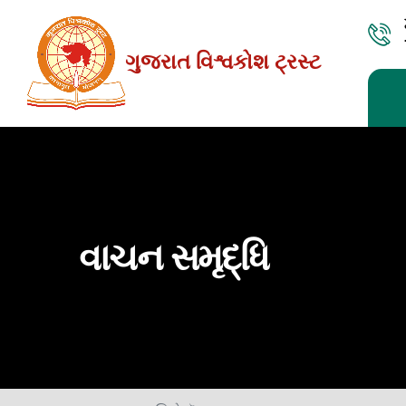
Skip
to
ગુજરાત વિશ્વકોશ ટ્રસ્ટ
the
content
વાચન સમૃદ્ધિ