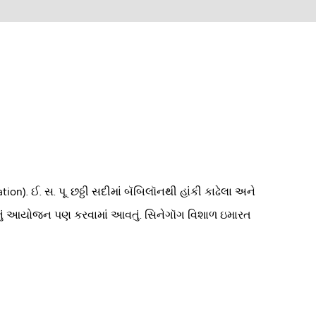
n). ઈ. સ. પૂ. છઠ્ઠી સદીમાં બૅબિલૉનથી હાંકી કાઢેલા અને
સભાનું આયોજન પણ કરવામાં આવતું. સિનેગૉગ વિશાળ ઇમારત