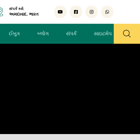
સંપર્ક કરો
અમદાવાદ. ભારત
ઈબુક
બ્લોગ
સંપર્ક
સાઇટમેપ