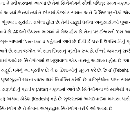
માં કે સ્વીકારવામાં આવ્યાં છે તેમાં સિનેગૉગને સૌથી પવિત્ર સ્થળ ગણવામ
આવ્યાં છે ત્યાં ત્યાં તે દરેકમાં કેટલાંક સમાન અને વિશિષ્ટ પ્રતીકો જોવ
 ભૂંગળમાં સુરક્ષિત રાખેલા હોય છે. તેની યહૂદી ધર્મના અનુયાયીઓ પૂજ
આવે છે. ARKની ઉપરના ભાગમાં બે મેજ હોય છે. તેના પર ઈશ્વરની ‘દસ
હિબ્રૂ ભાષામાં ‘Ner-Tamid કહેવામાં આવે છે. દીવી ઈશ્વરની ઉપસ્થિતિ
 આવે છે. સાત જ્યોત એ સાત દિવસનું પ્રતીક રૂપ છે. ઈશ્વરે જગતનું સર્જ
ં આવે છે. સિનેગૉગમાં છ ખૂણાવાળા એક તારાનું આલેખન હોય છે. આ તારાને
હૂદી ધર્મનું આ પ્રતીક છે. તે છ દિશાઓનું સૂચન કરે છે. ‘ટેબા’ (Tebah), 
પૂજાગૃહની રચના બાઇબલમાં નિર્ધારિત કરેલી છે. ધર્મગ્રંથોના પઠન સમયે ગ
યજ્ઞવેદીનું પ્રતીક (Altar) ગણવામાં આવે છે. સિનેગૉગના જે સ્થળેથી પ્ર
echal) અથવા કોડેશ (Kodesh) કહે છે. ગુજરાતમાં અમદાવાદમાં ખમાસા પા
ત્ર સિનેગૉગ છે. તે મેગાન અબ્રાહામ સિનેગૉગ તરીકે ઓળખાય છે.