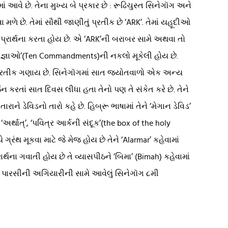
ાં આવે છે. તેના મુખ્ય બે પ્રકાર છે : રૂઢિચુસ્ત સિનેગૉગ અને
ા મળે છે. તેમાં સૌથી જાણીતું પ્રતીક છે ‘ARK’. તેમાં યહૂદીઓ
ા-પ્રાર્થના કરતા હોય છે. એ ‘ARK’ની બરાબર સામે અથવા તો
 આજ્ઞાઓ’(Ten Commandments)ની નકલો મૂકેલી હોય છે.
નું પ્રતીક ગણાય છે. સિનેગૉગમાં સાત જ્યોતવાળો એક અન્ય
ન કરતાં સાત દિવસ લીધા હતા તેનો પણ તે સંકેત કરે છે. તેને
 ડેવિડનો તારો કહે છે. હિબ્રૂ ભાષામાં તેને ‘મેગાન ડેવિડ’
‘અર્થાત્’, ‘પવિત્ર આર્કની સંદૂક’(the box of the holy
્રંથ મૂકવા માટે જે મેજ હોય છે તેને ‘Alarmar’ કહેવામાં
ાર્થના ગવાતી હોય છે તે વ્યાસપીઠને ‘બિમા’ (Bimah) કહેવામાં
સે પારસીની અગિયારીની સામે આવેલું સિનેગૉગ ૮મી