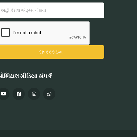
ોશિયલ મીડિયા સંપર્ક