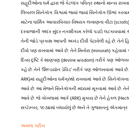
યહૂદીઓના ધર્મ દ્વારા જે કેટલાંક પવિત્ર સ્થાનો માન્ય રાખવા
લિબરલ સિનેગૉગ. વિશ્વમાં જ્યાં જ્યાં સિનેગૉગ ઊભાં કરવામાં 
માટેના ધાર્મિક આચારવિચાર-વિષયક લખાણના વીંટા (scrolls)
દરવાજાની અંદર સુંદર નકશીકામ કરેલો પડદો લટકાવવામાં 
તેની જોડે પ્રકાશ આપતી અખંડ દીવી પેટાવેલી રહે છે. તેને 
દીવો પણ રાખવામાં આવે છે. તેને મિનોરા (minorah) કહેવામાં
દિવ્ય દૃષ્ટિ કે શાણપણ (devine wisdom) તરીકે પણ ઓળખવામા
કહે છે. તેને ‘શિલ્ડયૉન ડેવિડ’ તરીકે પણ ઓળખવામાં આવે છે. ય
ARK)માં યહૂદીઓના ધર્મગ્રંથો રાખવામાં આવે છે. સિનેગૉગના 
આવે છે. આ મેજને સિનેગૉગની મધ્યમાં મૂકવામાં આવે છે. તેને 
આવે છે. જે ગોખલામાં આર્ક (ARK) મુકાય છે તેને હેકલ (H
સપ્ટેમ્બર, ૧૯૩૪માં બંધાયેલું છે અને તે ગુજરાતનું એકમા
અમલા પરીખ