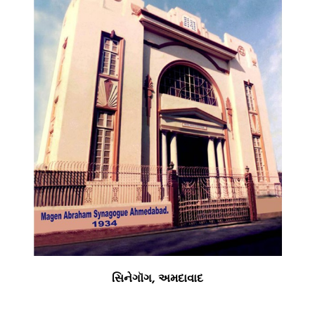
સિનેગૉગ, અમદાવાદ