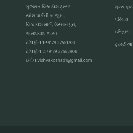
ગુજરાત વિશ્વકોશ ટ્રસ્ટ
મુખ્ય પૃષ્ઠ
રમેશ પાર્કની બાજુમાં,
પરિચય
વિશ્વકોશ માર્ગ, ઉસ્માનપુરા,
ઇતિહાસ
અમદાવાદ. ભારત
ટેલિફોન 1:+9179 27551703
ટ્રસ્ટીઓ
ટેલિફોન 2:+9179 27552908
ઈમેલ:
vishvakoshad1@gmail.com