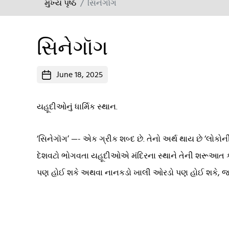
મુખ્ય પૃષ્ઠ
સિનેગૉગ
સિનેગૉગ
Post
June 18, 2025
date
યહૂદીઓનું ધાર્મિક સ્થાન.
‘સિનેગૉગ’ —- એક ગ્રીક શબ્દ છે. તેનો અર્થ થાય છે ‘લોકોન
દેશવટો ભોગવતા યહૂદીઓએ મંદિરના સ્થાને તેની શરૂઆત કરી
પણ હોઈ શકે અથવા નાનકડો ખાલી ઓરડો પણ હોઈ શકે, જ્યાં