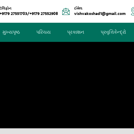
ટેલિફોન
ઈમેલ:
+9179 27551703/+9179 27552908
vishvakoshad1@gmail.com
મુખ્યપૃષ્ઠ
પરિચય
પ્રકાશન
પ્રવૃત્તિકેન્દ્રો