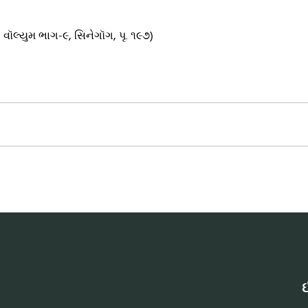
, વૉલ્યુમ ભાગ-૯, સિનેગૉગ, પૃ. ૧૯૭)
ઈ