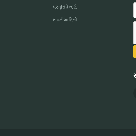
પ્રવૃત્તિકેન્દ્રો
સંપર્ક માહિતી
સ