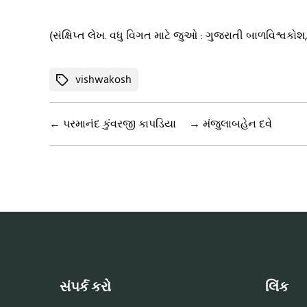
(સંક્ષિપ્ત લેખ. વધુ વિગત માટે જુઓ : ગુજરાતી બાળવિશ્વકોશ
Tags
vishwakosh
←
પરમાનંદ કુંવરજી કાપડિયા
→
મંજુલાબહેન દવે
સંપર્ક કરો
લિંક