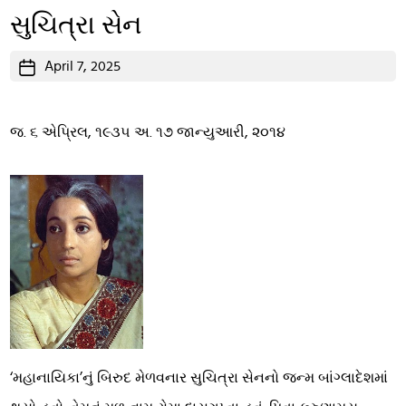
સુચિત્રા સેન
Post
April 7, 2025
date
જ. ૬ એપ્રિલ, ૧૯૩૫ અ. ૧૭ જાન્યુઆરી, ૨૦૧૪
‘મહાનાયિકા’નું બિરુદ મેળવનાર સુચિત્રા સેનનો જન્મ બાંગ્લાદેશમાં