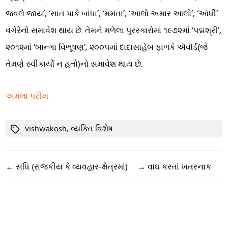
જ્વલે જાય’, ‘સાત પાકે બાંધા’, ‘મમતા’, ‘આલો અમાર આલો’, ‘આંધી’
વગેરેનો સમાવેશ થાય છે. તેમને મળેલા પુરસ્કારોમાં ૧૯૭૨માં ‘પદ્મશ્રી’,
૨૦૧૨માં ‘બાન્ગા વિભૂષણ’, ૨૦૦૫માં દાદાસાહેબ ફાળકે ઍવૉર્ડ(જે
તેમણે સ્વીકાર્યો ન હતો)નો સમાવેશ થાય છે.
અમલા પરીખ
Tags
vishwakosh
,
વ્યક્તિ વિશેષ
←
સંધિ (રાજકીય કે વ્યવહાર-ક્ષેત્રમાં)
→
વાઘ કરતાં ખતરનાક