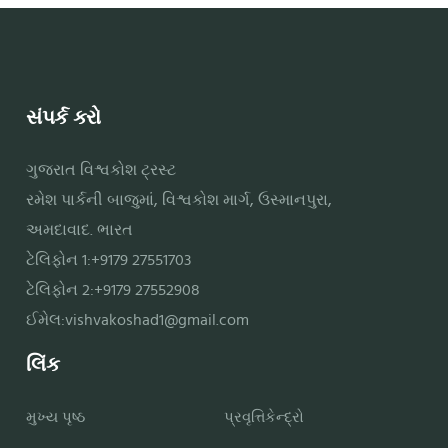
સંપર્ક કરો
ગુજરાત વિશ્વકોશ ટ્રસ્ટ
રમેશ પાર્કની બાજુમાં, વિશ્વકોશ માર્ગ, ઉસ્માનપુરા,
અમદાવાદ. ભારત
ટેલિફોન 1:+9179 27551703
ટેલિફોન 2:+9179 27552908
ઈમેલ:
vishvakoshad1@gmail.com
લિંક
મુખ્ય પૃષ્ઠ
પ્રવૃત્તિકેન્દ્રો