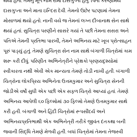
થયો હતો. તેમનું મૂળ નામ રોમા દાસગુપ્તા હતું. પિતા કરુણામય
દાસગુપ્તા અને માતા ઇન્દિરા દેવી. તેમનો ઉછેર પટણામાં તેમના
મોસાળમાં થયો હતો. નાની વયે જ તેમનાં લગ્ન દીબાનાથ સેન સાથે
થયાં હતાં. સુચિત્રા પરણીને સાસરે ગયાં તે પછી તેમના સસરા અને
પતિએ તેમની પ્રતિભા પારખી, તેમને અભિનય માટે ખૂબ પ્રોત્સાહન
પૂરું પાડ્યું હતું. તેમણે સુચિત્રા સેન નામ સાથે બંગાળી ચિત્રોમાં કામ
શરૂ કરી દીધું. પરિણીત અભિનેત્રીને પ્રેક્ષકો પ્રણયદૃશ્યોમાં
સ્વીકારતા નથી એવી એક માન્યતા તેમણે તોડી નાખી હતી. બંગાળી
ચિત્રોના લોકપ્રિય અભિનેતા ઉત્તમકુમાર અને સુચિત્રા સેનની
જોડીએ વર્ષો સુધી એક પછી એક સફળ ચિત્રો આપ્યાં હતાં. તેમણે
અભિનય આપેલી ૬૦ ફિલ્મોમાં ૩૦ ફિલ્મો તેમણે ઉત્તમકુમાર સાથે
કરી હતી. બંગાળી અને હિંદી ચિત્રોમાં રૂપસૌંદર્ય અને
અભિનયપ્રતિભાથી એક અભિનેત્રી તરીકે જીવંત દંતકથા બની
જવાની સિદ્ધિ તેમણે મેળવી હતી. બધાં ચિત્રોમાં તેમના તેજસ્વી