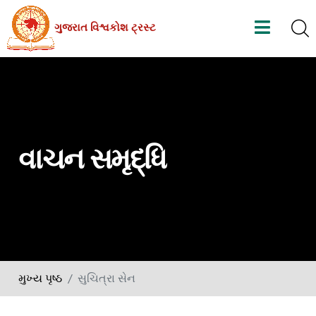
Skip
ગુજરાત વિશ્વકોશ ટ્રસ્ટ
to
the
content
વાચન સમૃદ્ધિ
મુખ્ય પૃષ્ઠ
સુચિત્રા સેન