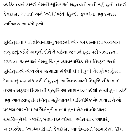
વ્યક્તિત્વને કારણે તેમની ભૂમિકાઓ મહત્ત્વની બની રહી હતી. તેમણે
‘દેવદાસ’, ‘મમતા’ અને ‘આંધી’ જેવી હિન્દી ફિલ્મોમાં પણ દમદાર
અભિનય આપ્યો હતો.
સુચિત્રાના પતિ દીબાનાથનું ૧૯૬૯માં એક અકસ્માતમાં અવસાન
થયું હતું. જોકે કાનૂની રીતે તે પહેલાં જ બંને છૂટાં પડી ગયાં હતાં.
૧૯૭૮ના અરસામાં તેમનું ચિત્ર વ્યાવસાયિક રીતે નિષ્ફળ જતાં
સુચિત્રાએ એકાએક જ માયા સંકેલી લીધી હતી. તેમણે જાહેરમાં
દેખાવાનું પણ બંધ કરી દીધું હતું. અભિનયમાંથી નિવૃત્તિ લીધા બાદ
તેઓ રામકૃષ્ણ મિશનની પ્રવૃત્તિઓ સાથે સંકળાયેલાં રહ્યાં હતાં. કોઈ
પણ આંતરરાષ્ટ્રીય ચિત્ર મહોત્સવમાં પારિતોષિક મેળવનારાં તેઓ
પ્રથમ ભારતીય અભિનેત્રી બન્યાં હતાં. તેમનાં નોંધપાત્ર
ચલચિત્રોમાં ‘કજરી’, ‘સદાનંદેર જોલા’, ‘ઓરા થાકે ઓધારે’,
‘ગૃહપ્રવેશ’, ‘અગ્નિપરીક્ષા’, ‘દેવદાસ’, ‘ભાલોબાસા’, ‘સાગરિકા’, ‘દીપ