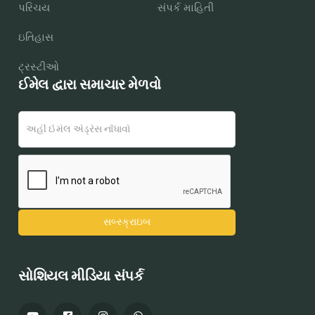
પરિચય
સંપર્ક માહિતી
ઇતિહાસ
ટ્રસ્ટીઓ
ઈમેલ દ્વારા સમાચાર મેળવો
સોશિયલ મીડિયા સંપર્ક