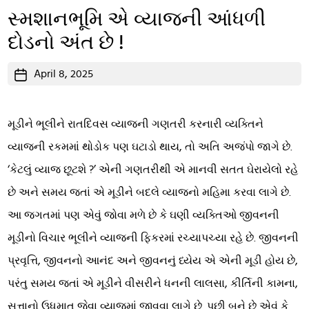
સ્મશાનભૂમિ એ વ્યાજની આંધળી
દોડનો અંત છે !
Post
April 8, 2025
date
મૂડીને ભૂલીને રાતદિવસ વ્યાજની ગણતરી કરનારી વ્યક્તિને
વ્યાજની રકમમાં થોડોક પણ ઘટાડો થાય, તો અતિ અજંપો જાગે છે.
‘કેટલું વ્યાજ છૂટશે ?’ એની ગણતરીથી એ માનવી સતત ઘેરાયેલો રહે
છે અને સમય જતાં એ મૂડીને બદલે વ્યાજનો મહિમા કરવા લાગે છે.
આ જગતમાં પણ એવું જોવા મળે છે કે ઘણી વ્યક્તિઓ જીવનની
મૂડીનો વિચાર ભૂલીને વ્યાજની ફિકરમાં રચ્યાપચ્યા રહે છે. જીવનની
પ્રવૃત્તિ, જીવનનો આનંદ અને જીવનનું ધ્યેય એ એની મૂડી હોય છે,
પરંતુ સમય જતાં એ મૂડીને વીસરીને ધનની લાલસા, કીર્તિની કામના,
સત્તાનો ઉધમાત જેવા વ્યાજમાં જીવવા લાગે છે. પછી બને છે એવું કે