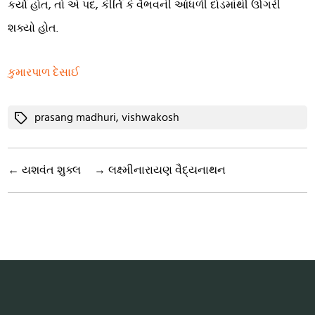
કર્યો હોત, તો એ પદ, કીર્તિ કે વૈભવની આંધળી દોડમાંથી ઊગરી
શક્યો હોત.
કુમારપાળ દેસાઈ
Tags
prasang madhuri
,
vishwakosh
←
યશવંત શુક્લ
→
લક્ષ્મીનારાયણ વૈદ્યનાથન