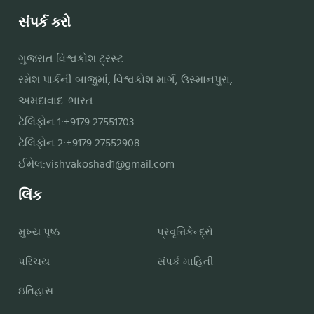
સંપર્ક કરો
ગુજરાત વિશ્વકોશ ટ્રસ્ટ
રમેશ પાર્કની બાજુમાં, વિશ્વકોશ માર્ગ, ઉસ્માનપુરા,
અમદાવાદ. ભારત
ટેલિફોન 1:+9179 27551703
ટેલિફોન 2:+9179 27552908
ઈમેલ:
vishvakoshad1@gmail.com
લિંક
મુખ્ય પૃષ્ઠ
પ્રવૃત્તિકેન્દ્રો
પરિચય
સંપર્ક માહિતી
ઇતિહાસ