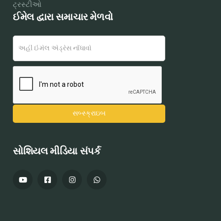
ટ્રસ્ટીઓ
ઈમેલ દ્વારા સમાચાર મેળવો
સોશિયલ મીડિયા સંપર્ક