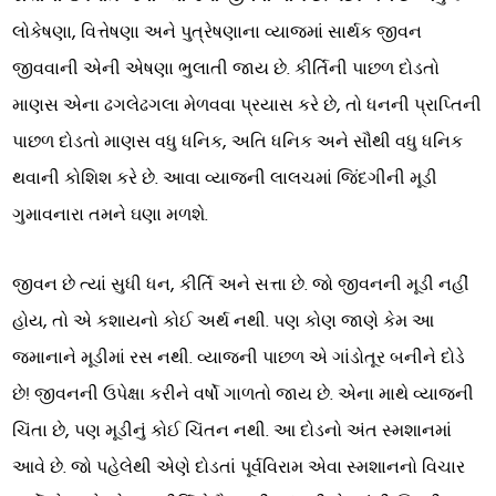
લોકેષણા, વિત્તેષણા અને પુત્રેષણાના વ્યાજમાં સાર્થક જીવન
જીવવાની એની એષણા ભુલાતી જાય છે. કીર્તિની પાછળ દોડતો
માણસ એના ઢગલેઢગલા મેળવવા પ્રયાસ કરે છે, તો ધનની પ્રાપ્તિની
પાછળ દોડતો માણસ વધુ ધનિક, અતિ ધનિક અને સૌથી વધુ ધનિક
થવાની કોશિશ કરે છે. આવા વ્યાજની લાલચમાં જિંદગીની મૂડી
ગુમાવનારા તમને ઘણા મળશે.
જીવન છે ત્યાં સુધી ધન, કીર્તિ અને સત્તા છે. જો જીવનની મૂડી નહીં
હોય, તો એ કશાયનો કોઈ અર્થ નથી. પણ કોણ જાણે કેમ આ
જમાનાને મૂડીમાં રસ નથી. વ્યાજની પાછળ એ ગાંડોતૂર બનીને દોડે
છે! જીવનની ઉપેક્ષા કરીને વર્ષો ગાળતો જાય છે. એના માથે વ્યાજની
ચિંતા છે, પણ મૂડીનું કોઈ ચિંતન નથી. આ દોડનો અંત સ્મશાનમાં
આવે છે. જો પહેલેથી એણે દોડતાં પૂર્વવિરામ એવા સ્મશાનનો વિચાર