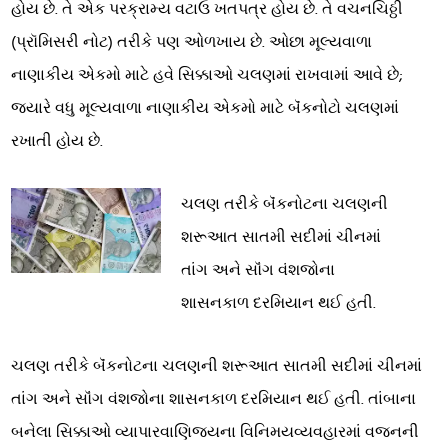
હોય છે. તે એક પરક્રામ્ય વટાઉ ખતપત્ર હોય છે. તે વચનચિઠ્ઠી
(પ્રૉમિસરી નોટ) તરીકે પણ ઓળખાય છે. ઓછા મૂલ્યવાળા
નાણાકીય એકમો માટે હવે સિક્કાઓ ચલણમાં રાખવામાં આવે છે;
જ્યારે વધુ મૂલ્યવાળા નાણાકીય એકમો માટે બૅંકનોટો ચલણમાં
રખાતી હોય છે.
ચલણ તરીકે બૅંકનોટના ચલણની
શરૂઆત સાતમી સદીમાં ચીનમાં
તાંગ અને સૉંગ વંશજોના
શાસનકાળ દરમિયાન થઈ હતી.
ચલણ તરીકે બૅંકનોટના ચલણની શરૂઆત સાતમી સદીમાં ચીનમાં
તાંગ અને સૉંગ વંશજોના શાસનકાળ દરમિયાન થઈ હતી. તાંબાના
બનેલા સિક્કાઓ વ્યાપારવાણિજ્યના વિનિમયવ્યવહારમાં વજનની