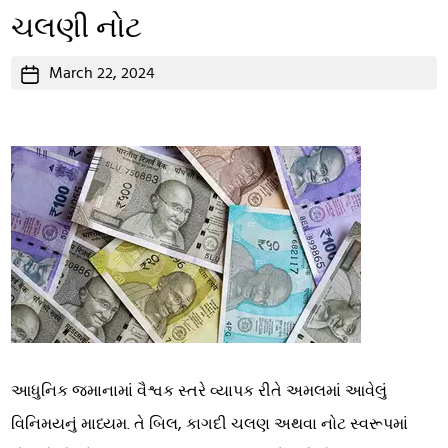
ચલણી નોટ
Post
March 22, 2024
date
આધુનિક જમાનામાં વૈશ્વક સ્તરે વ્યાપક રીતે અમલમાં આવેલું
વિનિમયનું માધ્યમ. તે બિલ, કાગદી ચલણ અથવા નોટ સ્વરૂપમાં