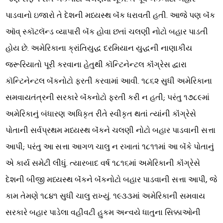
પાડવાનો ઇજારો તે દેશની મધ્યસ્થ બૅંક ધરાવતી હતી. આજે પણ બૅંક
ઑવ્ સ્કૉટલૅન્ડ વ્યાપારી બૅંક હોવા છતાં ચલણી નોટો બહાર પાડતી
હોય છે. અમેરિકાના ક્રાંતિયુદ્ધ દરમિયાન યુદ્ધની નાણાકીય
જરૂરિયાતો પૂરી કરવાના હેતુથી કૉન્ટિનેન્ટલ કૉંગ્રેસ દ્વારા
કૉન્ટિનેન્ટલ બૅંકનોટો ફરતી કરવામાં આવી. ૧૮૬૨ સુધી અમેરિકાના
સમવાયતંત્રની સરકારે બૅંકનોટો ફરતી કરી ન હતી; પરંતુ ૧૭૮૯માં
અમેરિકાનું બંધારણ અધિકૃત રીતે સ્વીકૃત થતાં ત્યાંની કૉંગ્રેસે
પોતાની સર્વપ્રથમ મધ્યસ્થ બૅંકને ચલણી નોટો બહાર પાડવાની સત્તા
આપી; પરંતુ આ સત્તા આગળ ચાલુ ન રખાતાં ૧૮૧૧માં આ બૅંકે પોતાનું
એ કાર્ય સમેટી લીધું. ત્યારબાદ વર્ષ ૧૮૧૬માં અમેરિકાની કૉંગ્રેસે
દેશની બીજી મધ્યસ્થ બૅંકને બૅંકનોટો બહાર પાડવાની સત્તા આપી, જે
કામ તેમણે ૧૮૪૧ સુધી ચાલુ રાખ્યું. ૧૯૩૩માં અમેરિકાની સમવાય
સરકારે બહાર પાડેલા વહીવટી હુકમ અન્વયે ધાતુના સિક્કાઓની