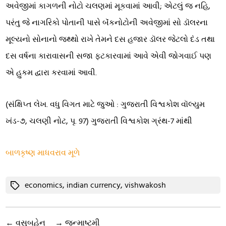
અવેજીમાં કાગળની નોટો ચલણમાં મૂકવામાં આવી; એટલું જ નહિ,
પરંતુ જે નાગરિકો પોતાની પાસે બૅંકનોટોની અવેજીમાં સો ડૉલરના
મૂલ્યનો સોનાનો જથ્થો રાખે તેમને દસ હજાર ડૉલર જેટલો દંડ તથા
દસ વર્ષના કારાવાસની સજા ફટકારવામાં આવે એવી જોગવાઈ પણ
એ હુકમ દ્વારા કરવામાં આવી.
(સંક્ષિપ્ત લેખ. વધુ વિગત માટે જુઓ : ગુજરાતી વિશ્વકોશ વૉલ્યુમ
ખંડ-૭, ચલણી નોટ, પૃ. 97) ગુજરાતી વિશ્વકોશ ગ્રંથ-7 માંથી
બાળકૃષ્ણ માધવરાવ મૂળે
Tags
economics
,
indian currency
,
vishwakosh
←
વસુબહેન
→
જન્માષ્ટમી