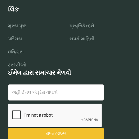
લિંક
મુખ્ય પૃષ્ઠ
પ્રવૃત્તિકેન્દ્રો
પરિચય
સંપર્ક માહિતી
ઇતિહાસ
ટ્રસ્ટીઓ
ઈમેલ દ્વારા સમાચાર મેળવો