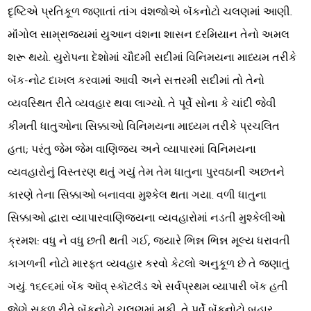
દૃષ્ટિએ પ્રતિકૂળ જણાતાં તાંગ વંશજોએ બૅંકનોટો ચલણમાં આણી.
મૉંગોલ સામ્રાજ્યમાં યુઆન વંશના શાસન દરમિયાન તેનો અમલ
શરૂ થયો. યુરોપના દેશોમાં ચૌદમી સદીમાં વિનિમયના માધ્યમ તરીકે
બૅંક-નોટ દાખલ કરવામાં આવી અને સત્તરમી સદીમાં તો તેનો
વ્યવસ્થિત રીતે વ્યવહાર થવા લાગ્યો. તે પૂર્વે સોના કે ચાંદી જેવી
કીમતી ધાતુઓના સિક્કાઓ વિનિમયના માધ્યમ તરીકે પ્રચલિત
હતા; પરંતુ જેમ જેમ વાણિજ્ય અને વ્યાપારમાં વિનિમયના
વ્યવહારોનું વિસ્તરણ થતું ગયું તેમ તેમ ધાતુના પુરવઠાની અછતને
કારણે તેના સિક્કાઓ બનાવવા મુશ્કેલ થતા ગયા. વળી ધાતુના
સિક્કાઓ દ્વારા વ્યાપારવાણિજ્યના વ્યવહારોમાં નડતી મુશ્કેલીઓ
ક્રમશ: વધુ ને વધુ છતી થતી ગઈ, જ્યારે ભિન્ન ભિન્ન મૂલ્ય ધરાવતી
કાગળની નોટો મારફત વ્યવહાર કરવો કેટલો અનુકૂળ છે તે જણાતું
ગયું. ૧૬૯૬માં બૅંક ઑવ્ સ્કૉટલૅંડ એ સર્વપ્રથમ વ્યાપારી બૅંક હતી
જેણે સફળ રીતે બૅંકનોટો ચલણમાં મૂકી. તે પૂર્વે બૅંકનોટો બહાર