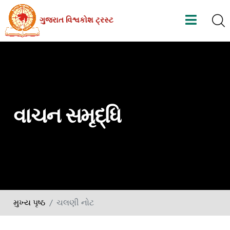
Skip
ગુજરાત વિશ્વકોશ ટ્રસ્ટ
to
the
content
વાચન સમૃદ્ધિ
મુખ્ય પૃષ્ઠ
ચલણી નોટ