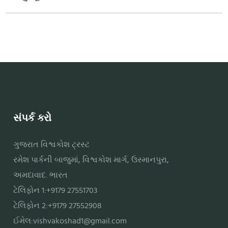
સંપર્ક કરો
ગુજરાત વિશ્વકોશ ટ્રસ્ટ
રમેશ પાર્કની બાજુમાં, વિશ્વકોશ માર્ગ, ઉસ્માનપુરા,
અમદાવાદ. ભારત
ટેલિફોન 1:+9179 27551703
ટેલિફોન 2:+9179 27552908
ઈમેલ:
vishvakoshad1@gmail.com