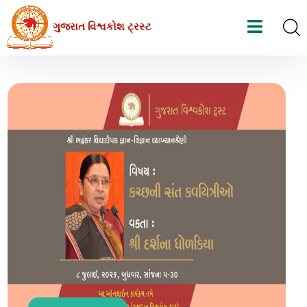
Skip
ગુજરાત વિશ્વકોશ ટ્રસ્ટ
to
the
content