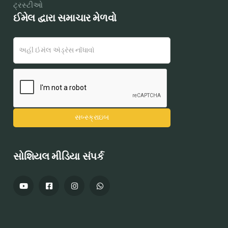
ટ્રસ્ટીઓ
ઈમેલ દ્વારા સમાચાર મેળવો
સોશિયલ મીડિયા સંપર્ક