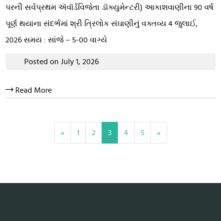
પરની સર્વપ્રથમ ઍવૉર્ડવિજેતા ડૉક્યુમેન્ટરી) આકાશવાણીના 90 વર્ષ
પૂર્ણ થયાના સંદર્ભમાં શ્રી ત્રિલોક સંઘાણીનું વક્તવ્ય 4 જુલાઈ,
2026 સમય : સાંજે – 5-00 વાગ્યે
Posted on July 1, 2026
Read More
«
1
2
3
4
5
»