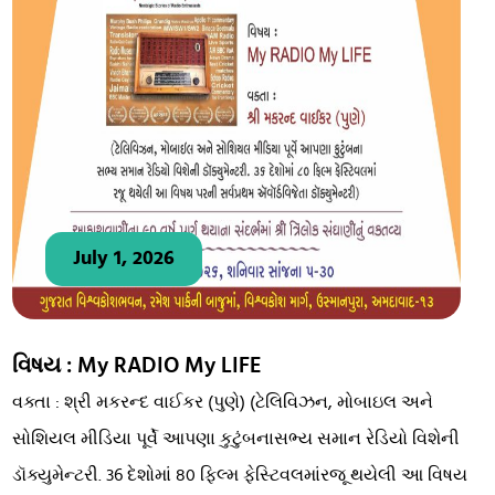
July 1, 2026
વિષય : My RADIO My LIFE
વક્તા : શ્રી મકરન્દ વાઈકર (પુણે) (ટેલિવિઝન, મોબાઇલ અને
સોશિયલ મીડિયા પૂર્વે આપણા કુટુંબનાસભ્ય સમાન રેડિયો વિશેની
ડૉક્યુમેન્ટરી. 36 દેશોમાં 80 ફિલ્મ ફેસ્ટિવલમાંરજૂ થયેલી આ વિષય