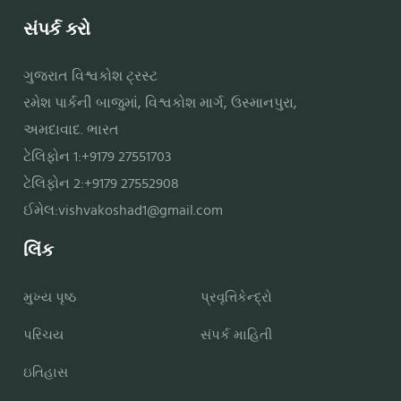
સંપર્ક કરો
ગુજરાત વિશ્વકોશ ટ્રસ્ટ
રમેશ પાર્કની બાજુમાં, વિશ્વકોશ માર્ગ, ઉસ્માનપુરા,
અમદાવાદ. ભારત
ટેલિફોન 1:+9179 27551703
ટેલિફોન 2:+9179 27552908
ઈમેલ:
vishvakoshad1@gmail.com
લિંક
મુખ્ય પૃષ્ઠ
પ્રવૃત્તિકેન્દ્રો
પરિચય
સંપર્ક માહિતી
ઇતિહાસ