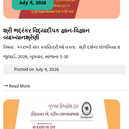
July 4, 2026
શ્રી ભદ્રંકર વિદ્યાદીપક જ્ઞાન-વિજ્ઞાન
વ્યાખ્યાનશ્રેણી
વિષય : કચ્છની સંત કવયિત્રીઓ વક્તા : શ્રી દર્શના ધોળખિયા 8
જુલાઈ, 2026, બુધવાર, સાંજના 5-30
Posted on July 4, 2026
Read More