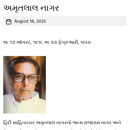
અમૃતલાલ નાગર
Post
August 18, 2025
date
જ. ૧૭ ઑગસ્ટ, ૧૯૧૬ અ. ૨૩ ફેબ્રુઆરી, ૧૯૯૦
હિંદી સાહિત્યકાર અમૃતલાલ નાગરનો જન્મ રાજારામ નાગર અને