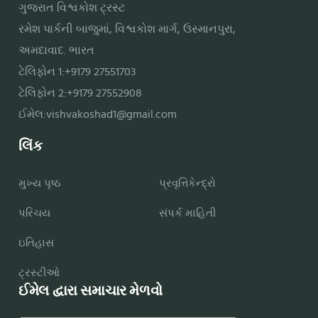
ગુજરાત વિશ્વકોશ ટ્રસ્ટ
રમેશ પાર્કની બાજુમાં, વિશ્વકોશ માર્ગ, ઉસ્માનપુરા,
અમદાવાદ. ભારત
ટેલિફોન 1:+9179 27551703
ટેલિફોન 2:+9179 27552908
ઈમેલ:
vishvakoshad1@gmail.com
લિંક
મુખ્ય પૃષ્ઠ
પ્રવૃત્તિકેન્દ્રો
પરિચય
સંપર્ક માહિતી
ઇતિહાસ
ટ્રસ્ટીઓ
ઈમેલ દ્વારા સમાચાર મેળવો