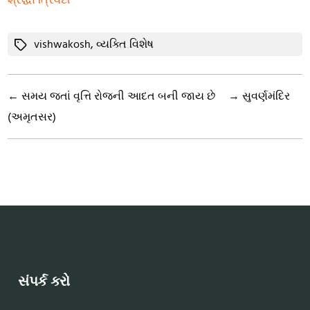
Tags
vishwakosh
,
વ્યક્તિ વિશેષ
←
સમય જતાં વૃત્તિ રોજની આદત બની જાય છે
→
સુવર્ણમંદિર
(અમૃતસર)
સંપર્ક કરો