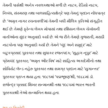
તેમની પાસેથી અનેક નવલકથાઓ મળી છે. નાટક, રેડિયો નાટક,
નિબંધ, સંસ્મરણ તથા બાલસાહિત્યક્ષેત્રે પણ તેમનું પ્રદાન નોંધપાત્ર
છે. ‘અમૃત નાગર રચનાવલી’માં તેમની બધી મૌલિક કૃતિઓ સંગૃહીત
થઈ છે. તેમણે ફ્રેન્ચ લેખક મોપાસાં તથા રશિયન લેખક ચેખૉવની
વાર્તાઓના સુંદર અનુવાદો કર્યા છે. એ જ રીતે તેમણે ગુજરાતી, મરાઠી
નાટકોના પણ અનુવાદો કર્યા છે. તેમને ‘બૂંદ અને સમુદ્ર’ માટે
બટુકપ્રસાદ પુરસ્કાર તથા સુધાકર રજતપદક; ‘સુહાગ નૂપુર’ માટે
પ્રેમચંદ પુરસ્કાર; ‘અમૃત ઔર વિષ’ માટે સાહિત્ય અકાદેમીનો તથા
સોવિયેટ લૅન્ડ નહેરુ પુરસ્કાર તથા સમગ્ર પ્રદાન માટે ‘યુગાન્તર’
પુરસ્કાર પ્રાપ્ત થયા હતા. ૧૯૮૧માં ‘પદ્મભૂષણ’થી, ૧૯૮૮માં ડૉ.
રાજેન્દ્ર પ્રસાદ શિખર સન્માનથી તથા ૧૯૮૫માં ભારત ભારતી
પુરસ્કારથી તેઓ સન્માનિત થયા હતા.
શ્રદ્ધા ત્રિવેદી