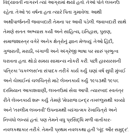
વિદ્યાવતી નાગરને ત્યાં આગ્રામાં થયો હતો. તેઓ પોતે લખનઉ
રહેતા. તેઓ ૧૯ વર્ષના હતા ત્યારે પિતા ગુમાવેલા. આથી
અર્થોપાર્જનની જવાબદારી તેમના પર આવી પડેલી. જવાબદારી સાથે
તેમણે સતત અભ્યાસ કર્યો અને સાહિત્ય, ઇતિહાસ, પુરાણ,
સમાજશાસ્ત્ર વગેરે અનેક ક્ષેત્રોનું જ્ઞાન મેળવ્યું. તેઓ હિંદી,
ગુજરાતી, મરાઠી, બંગાળી અને અંગ્રેજી ભાષા પર સારું પ્રભુત્વ
ધરાવતા હતા. થોડો સમય સામાન્ય નોકરી કરી. પછી હાસ્યરસની
પત્રિકા ‘ચકલ્લસ’ના સંપાદક તરીકે કાર્ય કર્યું. ઘણાં વર્ષ સુધી મુંબઈ
અને ચેન્નાઈનાં ચલચિત્રો માટે લેખનકાર્ય કર્યું. ૧૯૫૩થી ૧૯૫૬
દરમિયાન આકાશવાણી, લખનઉમાં સેવા આપી. ત્યારબાદ સ્વતંત્ર
રીતે લેખનકાર્ય શરૂ કર્યું. તેમણે ‘મેઘરાજ ઇન્દ્ર તખલ્લુસથી કાવ્યો
અને ‘તસ્લીમ લખનવી’ ઉપનામથી વ્યંગાત્મક રેખાચિત્રો અને
નિબંધો લખ્યાં હતાં. પણ તેમને વધુ પ્રસિદ્ધિ મળી વાર્તાકાર-
નવલકથાકાર તરીકે. તેમની પ્રથમ નવલકથા હતી ‘બૂંદ ઔર સમુદ્ર’.