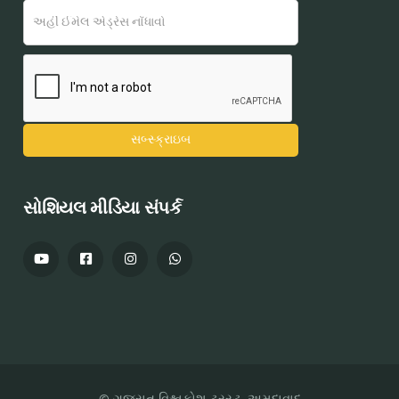
સોશિયલ મીડિયા સંપર્ક