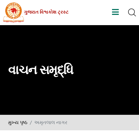
Skip
ગુજરાત વિશ્વકોશ ટ્રસ્ટ
to
the
content
વાચન સમૃદ્ધિ
મુખ્ય પૃષ્ઠ
અમૃતલાલ નાગર