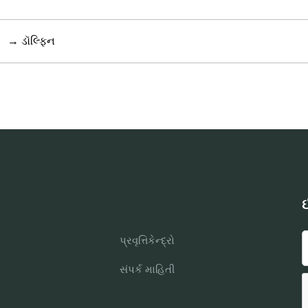
→
ડૉલ્ફિન
ઈ
પ્રવૃત્તિકેન્દ્રો
સંપર્ક માહિતી