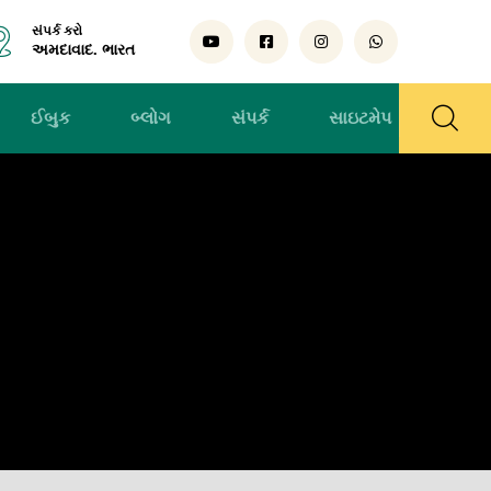
સંપર્ક કરો
અમદાવાદ. ભારત
ઈબુક
બ્લોગ
સંપર્ક
સાઇટમેપ