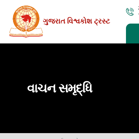
Skip
to
ગુજરાત વિશ્વકોશ ટ્રસ્ટ
the
content
વાચન સમૃદ્ધિ