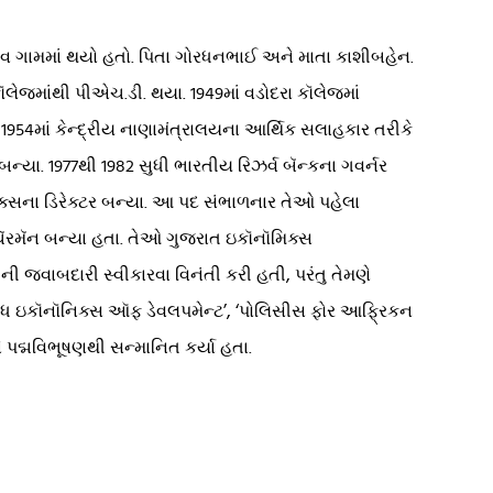
ણાવ ગામમાં થયો હતો. પિતા ગોરધનભાઈ અને માતા કાશીબહેન.
ૉલેજમાંથી પીએચ.ડી. થયા. 1949માં વડોદરા કૉલેજમાં
ી 1954માં કેન્દ્રીય નાણામંત્રાલયના આર્થિક સલાહકાર તરીકે
 બન્યા. 1977થી 1982 સુધી ભારતીય રિઝર્વ બૅન્કના ગવર્નર
િક્સના ડિરેક્ટર બન્યા. આ પદ સંભાળનાર તેઓ પહેલા
રમૅન બન્યા હતા. તેઓ ગુજરાત ઇકૉનૉમિક્સ
ની જવાબદારી સ્વીકારવા વિનંતી કરી હતી, પરંતુ તેમણે
‘ઑન ધ ઇકૉનૉનિક્સ ઑફ ડેવલપમેન્ટ’, ‘પોલિસીસ ફોર આફ્રિકન
પદ્મવિભૂષણથી સન્માનિત કર્યા હતા.