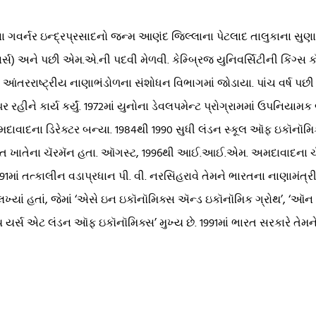
ા ગવર્નર ઇન્દ્રપ્રસાદનો જન્મ આણંદ જિલ્લાના પેટલાદ તાલુકાના સુ
ર્સ) અને પછી એમ.એ.ની પદવી મેળવી. કેમ્બ્રિજ યુનિવર્સિટીની કિંગ્સ ક
ં આંતરરાષ્ટ્રીય નાણાભંડોળના સંશોધન વિભાગમાં જોડાયા. પાંચ વર્ષ પછ
રહીને કાર્ય કર્યું. 1972માં યુનોના ડેવલપમેન્ટ પ્રોગ્રામમાં ઉપનિયામક
મદાવાદના ડિરેક્ટર બન્યા. 1984થી 1990 સુધી લંડન સ્કૂલ ઑફ ઇકૉનૉમ
ારત ખાતેના ચૅરમૅન હતા. ઑગસ્ટ, 1996થી આઈ.આઈ.એમ. અમદાવાદના ચૅ
ાં તત્કાલીન વડાપ્રધાન પી. વી. નરસિંહરાવે તેમને ભારતના નાણામંત્રી
કો લખ્યાં હતાં, જેમાં ‘એસે ઇન ઇકૉનૉમિક્સ ઍન્ડ ઇકૉનૉમિક ગ્રોથ’, 
્સ એટ લંડન ઑફ ઇકૉનૉમિક્સ’ મુખ્ય છે. 1991માં ભારત સરકારે તેમને 