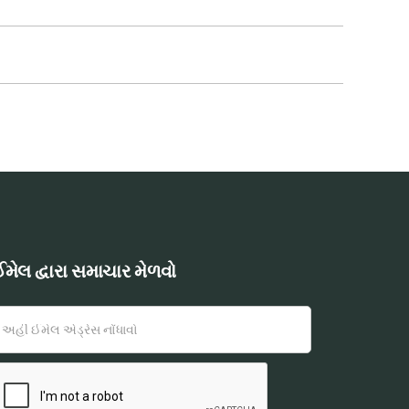
મેલ દ્વારા સમાચાર મેળવો