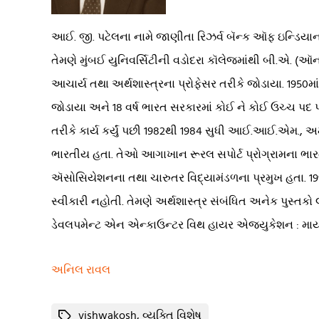
આઈ. જી. પટેલના નામે જાણીતા રિઝર્વ બૅન્ક ઑફ ઇન્ડિયાન
તેમણે મુંબઈ યુનિવર્સિટીની વડોદરા કૉલેજમાંથી બી.એ. (ઑન
આચાર્ય તથા અર્થશાસ્ત્રના પ્રોફેસર તરીકે જોડાયા. 1950મા
જોડાયા અને 18 વર્ષ ભારત સરકારમાં કોઈ ને કોઈ ઉચ્ચ પદ પર 
તરીકે કાર્ય કર્યું પછી 1982થી 1984 સુધી આઈ.આઈ.એમ., અ
ભારતીય હતા. તેઓ આગાખાન રૂરલ સપોર્ટ પ્રોગ્રામના ભ
ઍસોસિયેશનના તથા ચારુતર વિદ્યામંડળના પ્રમુખ હતા. 1991મ
સ્વીકારી નહોતી. તેમણે અર્થશાસ્ત્ર સંબંધિત અનેક પુસ્ત
ડેવલપમેન્ટ એન એન્કાઉન્ટર વિથ હાયર એજ્યુકેશન : માય યર
અનિલ રાવલ
Tags
vishwakosh
,
વ્યક્તિ વિશેષ