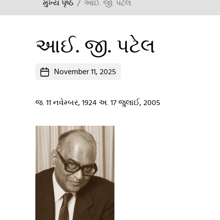
મુખ્ય પૃષ્ઠ
આઈ. જી. પટેલ
આઈ. જી. પટેલ
Post
November 11, 2025
date
જ. 11 નવેમ્બર, 1924 અ. 17 જુલાઈ, 2005