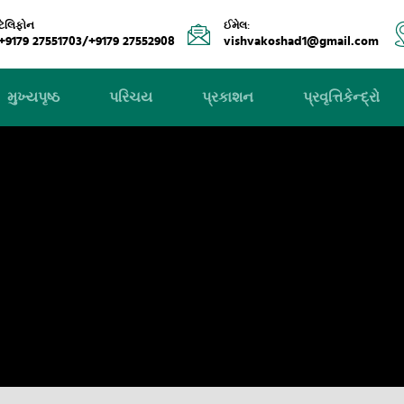
ટેલિફોન
ઈમેલ:
+9179 27551703/+9179 27552908
vishvakoshad1@gmail.com
મુખ્યપૃષ્ઠ
પરિચય
પ્રકાશન
પ્રવૃત્તિકેન્દ્રો