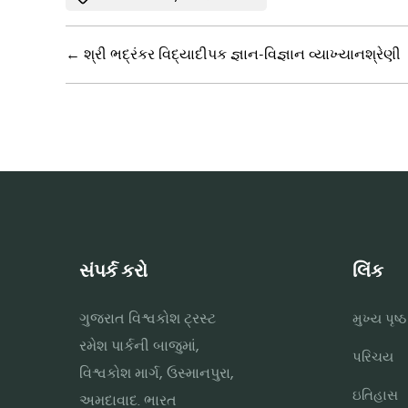
←
શ્રી ભદ્રંકર વિદ્યાદીપક જ્ઞાન-વિજ્ઞાન વ્યાખ્યાનશ્રેણી
સંપર્ક કરો
લિંક
ગુજરાત વિશ્વકોશ ટ્રસ્ટ
મુખ્ય પૃષ્ઠ
રમેશ પાર્કની બાજુમાં,
પરિચય
વિશ્વકોશ માર્ગ, ઉસ્માનપુરા,
ઇતિહાસ
અમદાવાદ. ભારત