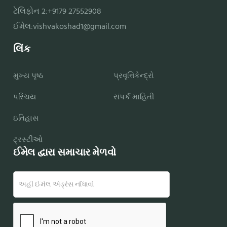
ટેલિફોન 2:+9179 27552908
ઈમેલ:
vishvakoshad1@gmail.com
લિંક
મુખ્ય પૃષ્ઠ
પ્રવૃત્તિકેન્દ્રો
પરિચય
સંપર્ક માહિતી
ઇતિહાસ
ટ્રસ્ટીઓ
ઈમેલ દ્વારા સમાચાર મેળવો