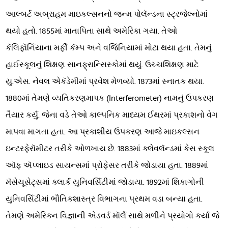
આલ્બર્ટ અબ્રાહમ માઇકલ્સનનો જન્મ પોલૅન્ડના સ્ટ્રજેલ્નોમાં
થયો હતો. 1855માં માતાપિતા સાથે અમેરિકા ગયા. તેઓ
કૅલિફૉર્નિયાના મર્ફી કૅમ્પ અને વર્જિનિયામાં મોટા થયા હતા. તેમનું
હાઈસ્કૂલનું શિક્ષણ સાનફ્રાન્સિસ્કોમાં થયું. ઉચ્ચશિક્ષણ માટે
યુ.એસ. નેવલ એકૅડેમીમાં પ્રવેશ મેળવ્યો. 1873માં સ્નાતક થયા.
1880માં તેમણે વ્યતિકરણમાપક (Interferometer) નામનું ઉપકરણ
તૈયાર કર્યું. જેના વડે તેઓ કાલ્પનિક માધ્યમ ઈથરમાં પ્રકાશનો વેગ
માપવા માગતા હતા. આ પ્રકાશીય ઉપકરણ આજે માઇકલ્સન
ઇન્ટરફેરૉમીટર તરીકે ઓળખાય છે. 1883માં ક્લેવલૅન્ડમાં કેસ સ્કૂલ
ઑફ ઍપ્લાઇડ સાયન્સમાં પ્રોફેસર તરીકે જોડાયા હતા. 1889માં
મૅસેચૂસેટ્સમાં ક્લાર્ક યુનિવર્સિટીમાં જોડાયા. 1892માં શિકાગોની
યુનિવર્સિટીમાં ભૌતિકશાસ્ત્ર વિભાગના પ્રથમ વડા બન્યા હતા.
તેમણે અમેરિકન વિજ્ઞાની એડવર્ડ મૉર્લે સાથે મળીને પ્રયોગો કર્યા જે