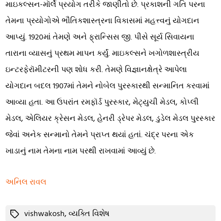
માઇકલ્સન-મૉર્લે પ્રયોગ તરીકે જાણીતો છે. પ્રકાશની ગતિ પરના
તેમના પ્રયોગોએ ભૌતિકશાસ્ત્રના વિકાસમાં મહત્ત્વનું યોગદાન
આપ્યું. 1920માં તેમણે અને ફ્રાન્સિસ જી. પીસે સૂર્ય સિવાયના
તારાના વ્યાસનું પ્રથમ માપન કર્યું. માઇકલ્સને ખગોળશાસ્ત્રીય
ઇન્ટરફેરૉમીટરની પણ શોધ કરી. તેમણે વિજ્ઞાનક્ષેત્રે આપેલા
યોગદાન બદલ 1907માં તેમને નોબેલ પુરસ્કારથી સન્માનિત કરવામાં
આવ્યા હતા. આ ઉપરાંત રમફૉર્ડ પુરસ્કાર, મેટ્યુચી મેડલ, કોપ્લી
મેડલ, એલિયર ક્રેસન મેડલ, હેનરી ડ્રેપર મેડલ, ડુડેલ મેડલ પુરસ્કાર
જેવાં અનેક સન્માનો તેમને પ્રાપ્ત થયાં હતાં. ચંદ્ર પરના એક
ખાડાનું નામ તેમના નામ પરથી રાખવામાં આવ્યું છે.
અનિલ રાવલ
Tags
vishwakosh
,
વ્યક્તિ વિશેષ