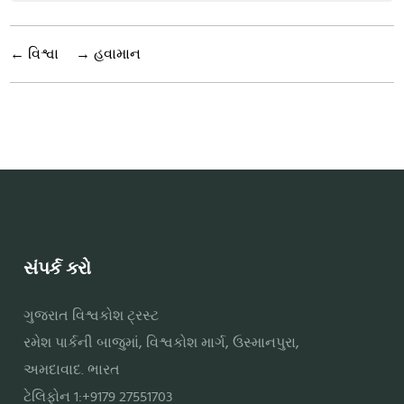
←
વિશ્વા
→
હવામાન
સંપર્ક કરો
ગુજરાત વિશ્વકોશ ટ્રસ્ટ
રમેશ પાર્કની બાજુમાં, વિશ્વકોશ માર્ગ, ઉસ્માનપુરા,
અમદાવાદ. ભારત
ટેલિફોન 1:+9179 27551703