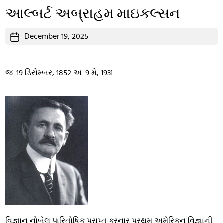
આલ્બર્ટ અબ્રાહમ માઇકલ્સન
Post
December 19, 2025
date
જ. 19 ડિસેમ્બર, 1852 અ. 9 મે, 1931
વિજ્ઞાન નોબેલ પારિતોષિક પ્રાપ્ત કરનાર પ્રથમ અમેરિકન વિજ્ઞાની