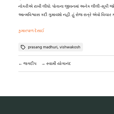
નોકરીએ રાખી લીધો. પોતાના જીવનમાં અનેક લીલી-સૂકી જોનાર
આત્મવિશ્વાસ કદી ગુમાવશો નહીં. હું રોજ રાત્રે એવો 
કુમારપાળ દેસાઈ
Tags
prasang madhuri
,
vishwakosh
←
જગદીપ
→
સ્વામી યોગાનંદ