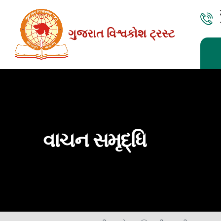
Skip
to
ગુજરાત વિશ્વકોશ ટ્રસ્ટ
the
content
વાચન સમૃદ્ધિ