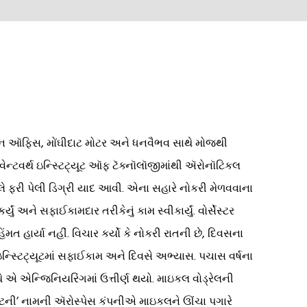
ાન ઑફિસ, મોંઘીદાટ મોટર અને ધનવૈભવ સાથે મોજથી
ન્ટવર્થ ઇન્સ્ટિટ્યૂટ ઑફ ટૅક્નૉલૉજીમાંથી ઍરોનૉટિકલ
 ફરી પેલી ડિગ્રી યાદ આવી. એના સહારે નોકરી મેળવવાના
ું અને સફાઈકામદાર તરીકેનું કામ સ્વીકાર્યું. વોર્સેસ્ટર
મત હાર્યા નહીં. વિચાર કર્યો કે નોકરી રાતની છે, દિવસના
ઇન્સ્ટિટ્યૂટમાં સફાઈકામ અને દિવસે અભ્યાસ. પચાસ વર્ષના
ાથે એ એન્જિનિયરિંગમાં ઉત્તીર્ણ થયો. માઇકલ વોડ્રેલની
હિટની’ નામની ઍરોસ્પેસ કંપનીએ માઇકલને ઊંચા પગારે