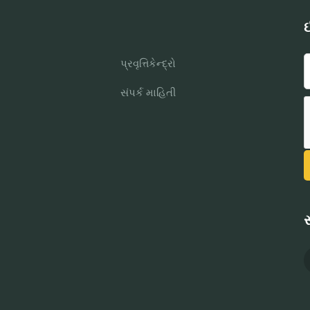
ઈ
પ્રવૃત્તિકેન્દ્રો
સંપર્ક માહિતી
સ