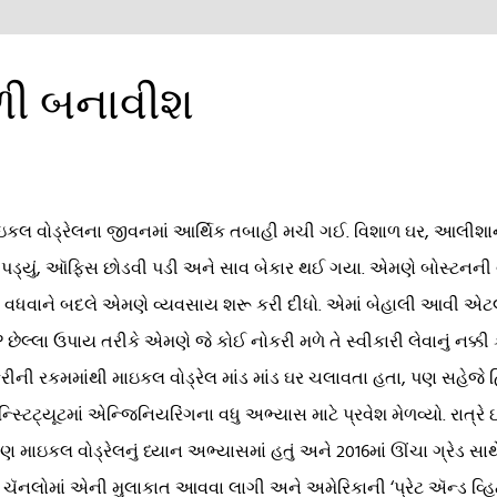
ી બનાવીશ
ાઇકલ વોડ્રેલના જીવનમાં આર્થિક તબાહી મચી ગઈ. વિશાળ ઘર, આલીશ
પડ્યું, ઑફિસ છોડવી પડી અને સાવ બેકાર થઈ ગયા. એમણે બોસ્ટનની વે
 વધવાને બદલે એમણે વ્યવસાય શરૂ કરી દીધો. એમાં બેહાલી આવી એટલે
 છેલ્લા ઉપાય તરીકે એમણે જે કોઈ નોકરી મળે તે સ્વીકારી લેવાનું નક્કી કર્ય
રીની રકમમાંથી માઇકલ વોડ્રેલ માંડ માંડ ઘર ચલાવતા હતા, પણ સહેજે હિં
ટ્યૂટમાં એન્જિનિયરિંગના વધુ અભ્યાસ માટે પ્રવેશ મેળવ્યો. રાત્રે 
 પણ માઇકલ વોડ્રેલનું ધ્યાન અભ્યાસમાં હતું અને 2016માં ઊંચા ગ્રેડ સ
ન ચૅનલોમાં એની મુલાકાત આવવા લાગી અને અમેરિકાની ‘પ્રેટ ઍન્ડ વ્