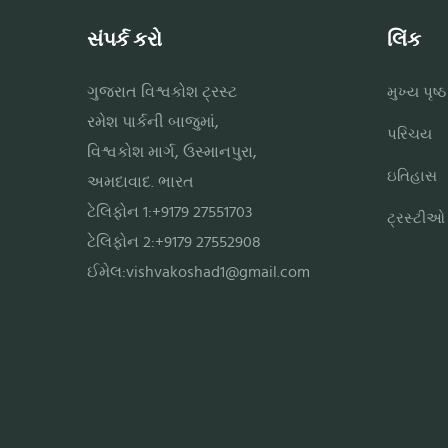
સંપર્ક કરો
લિંક
ગુજરાત વિશ્વકોશ ટ્રસ્ટ
મુખ્ય પૃષ્ઠ
રમેશ પાર્કની બાજુમાં,
પરિચય
વિશ્વકોશ માર્ગ, ઉસ્માનપુરા,
ઇતિહાસ
અમદાવાદ. ભારત
ટેલિફોન 1:+9179 27551703
ટ્રસ્ટીઓ
ટેલિફોન 2:+9179 27552908
ઈમેલ:
vishvakoshad1@gmail.com