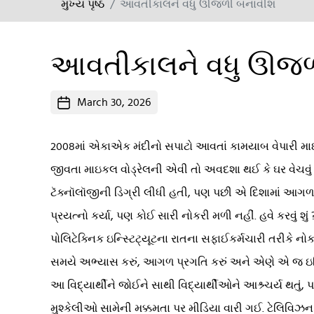
મુખ્ય પૃષ્ઠ
આવતીકાલને વધુ ઊજળી બનાવીશ
આવતીકાલને વધુ ઊજળ
Post
March 30, 2026
date
2008માં એકાએક મંદીનો સપાટો આવતાં કામયાબ વેપારી મ
જીવતા માઇકલ વોડ્રેલની એવી તો અવદશા થઈ કે ઘર વેચવું 
ટૅક્નૉલૉજીની ડિગ્રી લીધી હતી, પણ પછી એ દિશામાં આગળ
પ્રયત્નો કર્યા, પણ કોઈ સારી નોકરી મળી નહીં. હવે કરવું શું ?
પોલિટેક્નિક ઇન્સ્ટિટ્યૂટના રાતના સફાઈકર્મચારી તરીકે નોક
સમયે અભ્યાસ કરું, આગળ પ્રગતિ કરું અને એણે એ જ ઇન્સ્ટિ
આ વિદ્યાર્થીને જોઈને સાથી વિદ્યાર્થીઓને આશ્ર્ચર્ય થતું,
મુશ્કેલીઓ સામેની મક્કમતા પર મીડિયા વારી ગઈ. ટેલિવિઝ