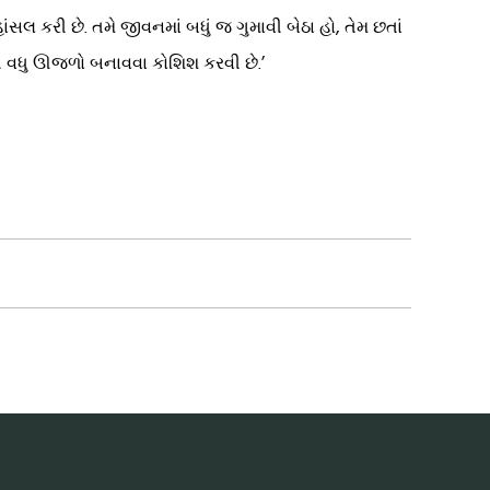
લ કરી છે. તમે જીવનમાં બધું જ ગુમાવી બેઠા હો, તેમ છતાં
ી વધુ ઊજળો બનાવવા કોશિશ કરવી છે.’