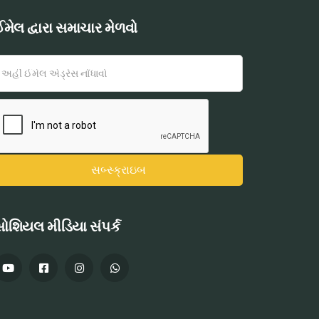
મેલ દ્વારા સમાચાર મેળવો
ોશિયલ મીડિયા સંપર્ક