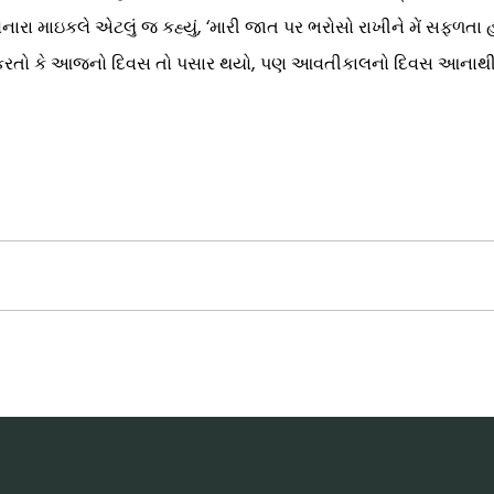
ા માઇકલે એટલું જ કહ્યું, ‘મારી જાત પર ભરોસો રાખીને મેં સફળતા હાંસ
વિચાર કરતો કે આજનો દિવસ તો પસાર થયો, પણ આવતીકાલનો દિવસ આનાથ