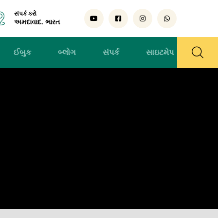
સંપર્ક કરો
અમદાવાદ. ભારત
ઈબુક
બ્લોગ
સંપર્ક
સાઇટમેપ