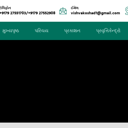
ટેલિફોન
ઈમેલ:
+9179 27551703/+9179 27552908
vishvakoshad1@gmail.com
મુખ્યપૃષ્ઠ
પરિચય
પ્રકાશન
પ્રવૃત્તિકેન્દ્રો