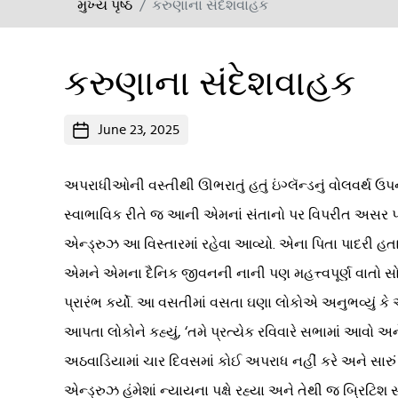
મુખ્ય પૃષ્ઠ
કરુણાના સંદેશવાહક
કરુણાના સંદેશવાહક
Post
June 23, 2025
date
અપરાધીઓની વસ્તીથી ઊભરાતું હતું ઇંગ્લૅન્ડનું વોલવર્થ 
સ્વાભાવિક રીતે જ આની એમનાં સંતાનો પર વિપરીત અસર પડે. 
એન્ડ્રુઝ આ વિસ્તારમાં રહેવા આવ્યો. એના પિતા પાદરી હત
એમને એમના દૈનિક જીવનની નાની પણ મહત્ત્વપૂર્ણ વાતો સ
પ્રારંભ કર્યો. આ વસતીમાં વસતા ઘણા લોકોએ અનુભવ્યું 
આપતા લોકોને કહ્યું, ‘તમે પ્રત્યેક રવિવારે સભામાં આવો અ
અઠવાડિયામાં ચાર દિવસમાં કોઈ અપરાધ નહીં કરે અને સા
એન્ડ્રુઝ હંમેશાં ન્યાયના પક્ષે રહ્યા અને તેથી જ બ્રિટિ