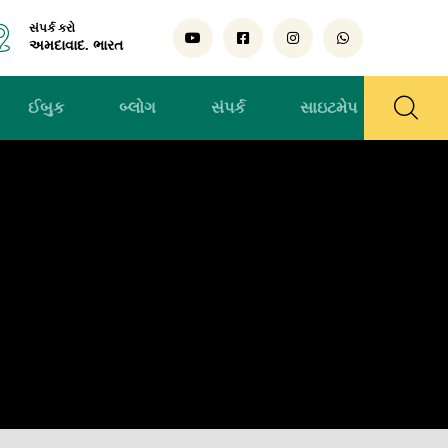
સંપર્ક કરો
અમદાવાદ. ભારત
ઈબુક
બ્લોગ
સંપર્ક
સાઇટમેપ