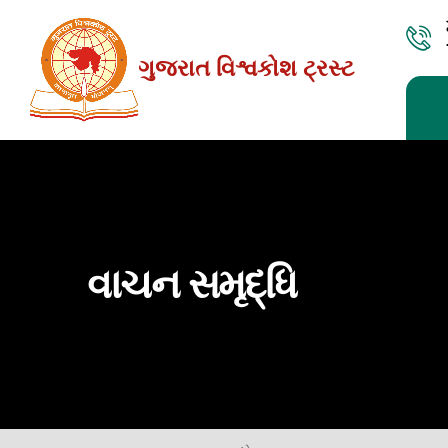
Skip
to
ગુજરાત વિશ્વકોશ ટ્રસ્ટ
the
content
વાચન સમૃદ્ધિ