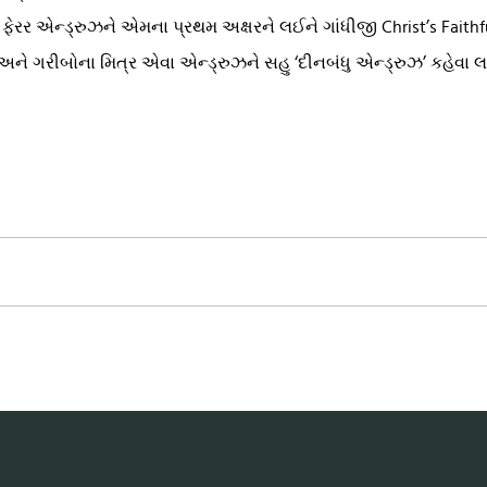
 ફેરર એન્ડ્રુઝને એમના પ્રથમ અક્ષરને લઈને ગાંધીજી Christ’s Faithf
રીબોના મિત્ર એવા એન્ડ્રુઝને સહુ ‘દીનબંધુ એન્ડ્રુઝ’ કહેવા લા