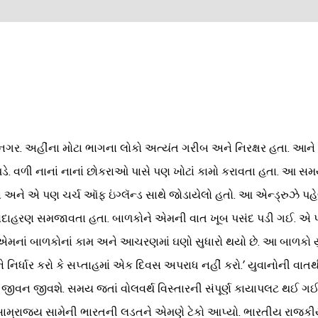
ઉપનગર. અહીંના મોટા ભાગના લોકો અત્યંત ગરીબ અને નિરક્ષર હતા. આને 
વળી નાનાં નાનાં છોકરાઓ પાસે પણ ખોટાં કામો કરાવતા હતા. આ સમયે કે
ા અને એ પણ ચર્ચ ઑફ ઇંગ્લૅન્ડ સાથે જોડાયેલો હતો. આ એન્ડ્રુઝે પહે
ોદાહરણ સમજાવતા હતા. બાળકોને એમની વાત ખૂબ પસંદ પડી ગઈ. એ પછી એ
કે એમનાં બાળકોનાં કામ અને આચરણમાં ઘણો સુધારો થયો છે. આ બાળકો 
ને નિર્ધાર કરો કે સપ્તાહમાં એક દિવસ અપરાધ નહીં કરો.’ યુવાનોની વાત
રું જીવન જીવશે. સમય જતાં વોલવર્થ વિસ્તારની સંપૂર્ણ કાયાપલટ 
શ સામ્રાજ્ય સામેની ભારતની લડતને એમણે ટેકો આપ્યો. ભારતીય રાજકીય કૉ