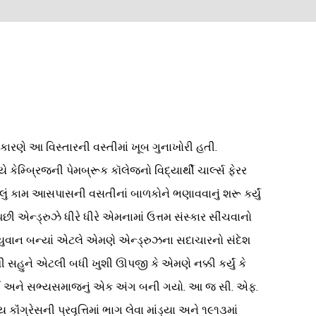
કારણે આ વિસ્તારની વસ્તીમાં ખૂબ ગુનાખોરી હતી.
મ્બ્રિજની પેમબ્રૂક કૉલેજનો વિદ્યાર્થી ચાર્લ્સ ફેરર
લું કામ આસપાસની વસતીનાં બાળકોને ભણાવવાનું શરૂ કર્યું
ન્ડ્રુઝે ધીરે ધીરે એમનામાં ઉત્તમ સંસ્કાર સીંચવાનો
યુવાન બન્યાં એટલે એમણે એન્ડ્રુઝના સદાચારનો સંદેશ
થી સહુને એટલી બધી ખુશી ઊપજી કે એમણે નક્કી કર્યું કે
થઈ ગઈ અને સભ્યસમાજનું એક અંગ બની ગયો. આ જ સી. એફ.
ંગ્રેસની પ્રવૃત્તિમાં ભાગ લેવા માંડ્યા અને ૧૯૧૩માં