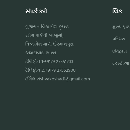
સંપર્ક કરો
લિંક
ગુજરાત વિશ્વકોશ ટ્રસ્ટ
મુખ્ય પૃષ્ઠ
રમેશ પાર્કની બાજુમાં,
પરિચય
વિશ્વકોશ માર્ગ, ઉસ્માનપુરા,
ઇતિહાસ
અમદાવાદ. ભારત
ટેલિફોન 1:+9179 27551703
ટ્રસ્ટીઓ
ટેલિફોન 2:+9179 27552908
ઈમેલ:
vishvakoshad1@gmail.com