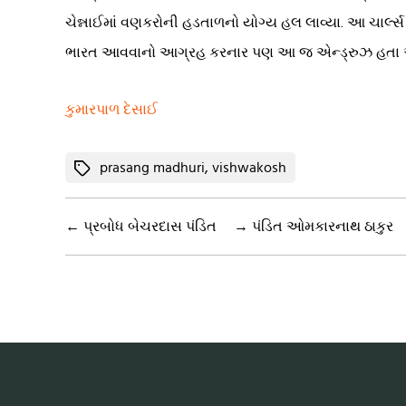
ચેન્નાઈમાં વણકરોની હડતાળનો યોગ્ય હલ લાવ્યા. આ ચાર્લ્સ
ભારત આવવાનો આગ્રહ કરનાર પણ આ જ એન્ડ્રુઝ હતા અને ગ
કુમારપાળ દેસાઈ
Tags
prasang madhuri
,
vishwakosh
←
પ્રબોધ બેચરદાસ પંડિત
→
પંડિત ઓમકારનાથ ઠાકુર