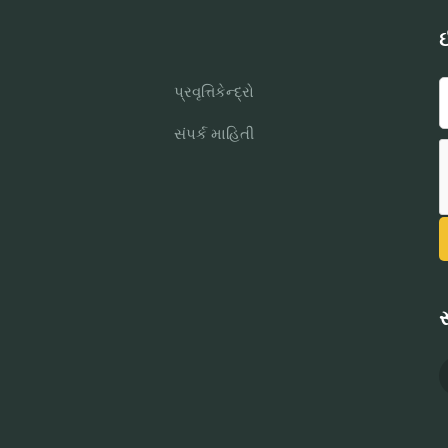
ઈ
પ્રવૃત્તિકેન્દ્રો
સંપર્ક માહિતી
સ