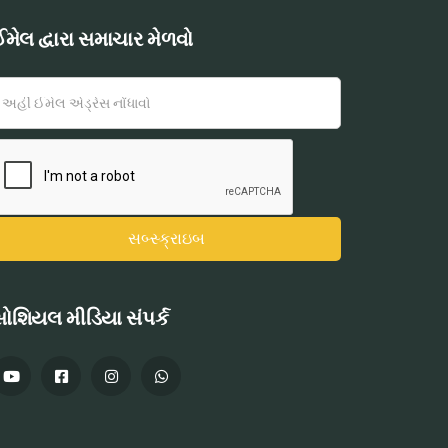
મેલ દ્વારા સમાચાર મેળવો
ોશિયલ મીડિયા સંપર્ક