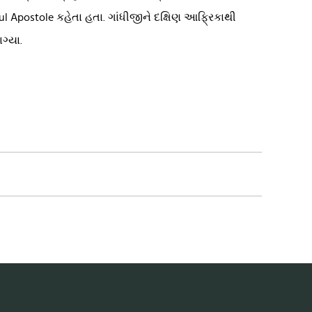
ul Apostole કહેતા હતા. ગાંધીજીને દક્ષિણ આફ્રિકાથી
ગ્યા.