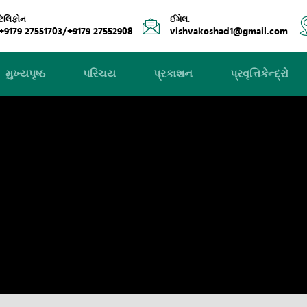
ટેલિફોન
ઈમેલ:
+9179 27551703/+9179 27552908
vishvakoshad1@gmail.com
મુખ્યપૃષ્ઠ
પરિચય
પ્રકાશન
પ્રવૃત્તિકેન્દ્રો