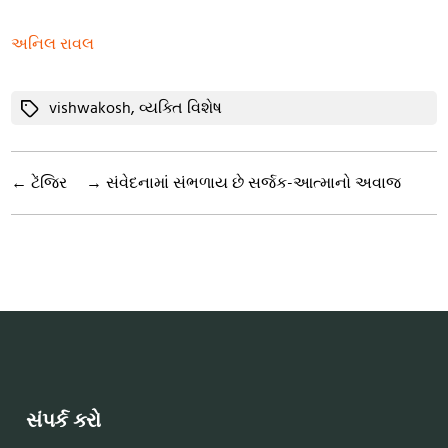
અનિલ રાવલ
Tags
vishwakosh
,
વ્યક્તિ વિશેષ
←
ટેંજિર
→
સંવેદનામાં સંભળાય છે સર્જક-આત્માનો અવાજ
સંપર્ક કરો