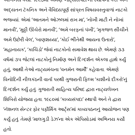
અદ્યતન ટૅકનિક અને વૈવિધ્યપૂર્ણ સાંપ્રત વિષયવસ્તુવાળાં નાટકો
ભજવ્યાં. એમાં ‘આતમને ઓઝલમાં રાખ મા’, ‘નોખી માટી ને નોખાં
માનવી’, ‘મુઠ્ઠી ઊંચેરો માનવી’, ‘અમે બરફનાં પંખી’, ‘મૃગજળ સીંચીને
અમે ઉછેરી વેલ’, ‘બાણશય્યા’, ‘કોઈ ભીંતેથી આયના ઉતારો’,
‘મહાનાયક’, ‘કાચિંડો’ જેવાં નાટકોનો સમાવેશ થાય છે. એમણે ૩૩
વર્ષમાં ૩૫ જેટલાં નાટકોનું નિર્માણ અને દિગ્દર્શન એકલા હાથે કર્યું
હતું, આથી તેઓ નાટ્યમંચના ‘વનમૅન આર્મી’ કહેવાતા. એમણે
વિનોદિની નીલકંઠની વાર્તા પરથી ગુજરાતી ફિલ્મ ‘કાશીનો દીકરો’નું
દિગ્દર્શન કર્યું હતું. ગુજરાતી સાહિત્ય પરિષદ દ્વારા નાટ્યલેખન
શિબિરો યોજ્યા હતા. ૧૯૮૦માં ‘કાવ્યસંપદા’ સ્થાપી અને તે દ્વારા
‘નૅશનલ સેન્ટર ફોર પર્ફૉર્મિંગ આર્ટ્સ’માં કાવ્યપઠનનું આયોજન પણ
કર્યું હતું. તેમણે ‘માલગુડી ડેઝ’ના એક એપિસોડમાં અભિનય કર્યો
હતો.