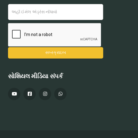
સોશિયલ મીડિયા સંપર્ક