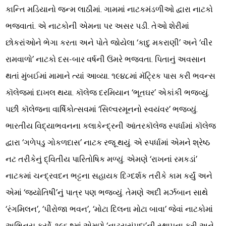
કાન્તિ મડિયાનો જન્મ લાઠીમાં. ગામમાં નાટકમંડળીઓ દ્વારા નાટકો
ભજવાતાં. એ નાટકોની એમના પર અસર પડી. તેઓ શેરીમાં
છોકરાંઓને ભેગા કરતા અને પોતે જોયેલા ‘કાદુ મકરાણી’ અને ‘વીર
રામવાળો’ નાટકો દસ-બાર વર્ષની ઉંમરે ભજવતા. પિતાનું અવસાન
થતાં મુંબઈમાં મામાને ત્યાં આવ્યા. ૧૯૪૮માં મૅટ્રિક પાસ કરી ભવન્સ
કૉલેજમાં દાખલ થયા. કૉલેજ દરમિયાન ‘ભૂતઘર’ એકાંકી ભજવ્યું.
પછી કૉલેજના વાર્ષિકોત્સવમાં ‘સિલ્વરમૂનનો સ્વયંવર’ ભજવ્યું.
ભારતીય વિદ્યાભવનના કલાકેન્દ્રની આંતરકૉલેજ સ્પર્ધામાં કૉલેજ
દ્વારા ‘ગળેપડુ ગોકળદાસ’ નાટક રજૂ થયું. એ સ્પર્ધામાં એમને શ્રેષ્ઠ
નટ તરીકેનું દ્વિતીય પારિતોષિક મળ્યું. એમણે ‘રાખનાં રમકડાં’
નાટકમાં ચન્દ્રવદન ભટ્ટના સહાયક દિગ્દર્શક તરીકે કામ કર્યું અને
એમાં ‘જ્યોતિષી’નું પાત્ર પણ ભજવ્યું. તેમણે અદી મર્ઝબાન સાથે
‘રંગમિલન’, ‘પીરોજા ભવન’, ‘મોટા દિલના મોટા બાવા’ જેવાં નાટકોમાં
અભિનય કર્યો. ૧૯૬૭માં એમણે ‘નાટ્યસંપદા’ની સ્થાપના કરી અને