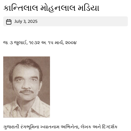
કાન્તિલાલ મોહનલાલ મડિયા
Post
July 3, 2025
date
જ. ૩ જુલાઈ, ૧૯૩૨ અ. ૧૫ માર્ચ, ૨૦૦૪
ગુજરાતી રંગભૂમિના ખ્યાતનામ અભિનેતા, લેખક અને દિગ્દર્શક