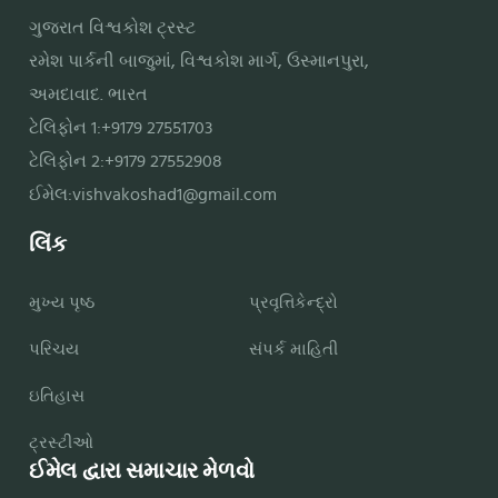
ગુજરાત વિશ્વકોશ ટ્રસ્ટ
રમેશ પાર્કની બાજુમાં, વિશ્વકોશ માર્ગ, ઉસ્માનપુરા,
અમદાવાદ. ભારત
ટેલિફોન 1:+9179 27551703
ટેલિફોન 2:+9179 27552908
ઈમેલ:
vishvakoshad1@gmail.com
લિંક
મુખ્ય પૃષ્ઠ
પ્રવૃત્તિકેન્દ્રો
પરિચય
સંપર્ક માહિતી
ઇતિહાસ
ટ્રસ્ટીઓ
ઈમેલ દ્વારા સમાચાર મેળવો