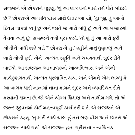
સજ્જને એ છોકરાને પૂછ્યું, ‘શું આ લાકડાંનો ભારો તમે પોતે બાંધ્યો
છે ?’ છોકરાએ આત્મવિશ્વાસ સાથે ઉત્તર આપ્યો, ‘હા જી, હું આખો
દિવસ લાકડાં કાપું છું અને જાતે જ ભારો બાંધું છું અને આ બજારમાં
વેચવા આવું છું.’ સજ્જને વળી પ્રશ્ન કર્યો, ‘તો શું તું આ ભારો ફરી
ખોલીને બાંધી શકે ખરો ?’ છોકરાએ ‘હા’ કહીને માથું ધુણાવ્યું અને
ભારો ખોલી ફરી એને અત્યંત સ્ફૂર્તિ અને ચપળતાથી સુંદર રીતે
બાંધ્યો. આ સજ્જન આ બાળકનો આત્મવિશ્વાસ અને એની
કાર્યકુશળતાથી અત્યંત પ્રભાવિત થયા અને એમને એમ લાગ્યું કે
આ બાળક પાસે નાનામાં નાના કામને સુંદર અને વ્યવસ્થિત રીતે
કરવાની ક્ષમતા છે. જો એને યોગ્ય શિક્ષણ અને તાલીમ મળે, તો એ
જરૂર જીવનમાં કોઈ મહત્ત્વપૂર્ણ કાર્ય કરી શકે. એ સજ્જને એ
છોકરાને કહ્યું, ‘તું મારી સાથે ચાલ. હું તને ભણાવીશ.’અને છોકરો એ
સજ્જન સાથે ગયો. એ સજ્જન હતા ગ્રીસના તત્ત્વચિંતક