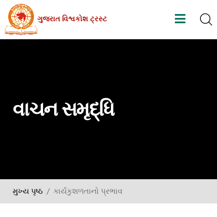
Skip
ગુજરાત વિશ્વકોશ ટ્રસ્ટ
to
the
content
વાચન સમૃદ્ધિ
મુખ્ય પૃષ્ઠ
કાર્યકુશળતાનો પ્રભાવ