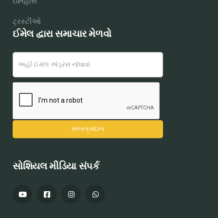
ઇતિહાસ
ટ્રસ્ટીઓ
ઈમેલ દ્વારા સમાચાર મેળવો
સોશિયલ મીડિયા સંપર્ક