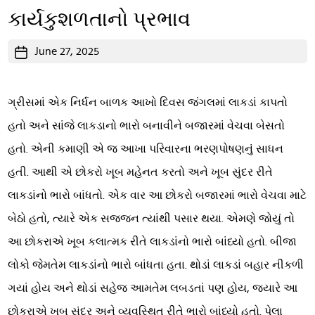
કાર્યકુશળતાનો પ્રભાવ
Post
June 27, 2025
date
ગ્રીસમાં એક નિર્ધન બાળક આખો દિવસ જંગલમાં લાકડાં કાપતો
હતો અને સાંજે લાકડાનો ભારો બનાવીને બજારમાં વેચવા બેસતો
હતો. એની કમાણી એ જ આખા પરિવારના ભરણપોષણનું સાધન
હતી. આથી એ છોકરો ખૂબ મહેનત કરતો અને ખૂબ સુંદર રીતે
લાકડાંનો ભારો બાંધતો. એક વાર આ છોકરો બજારમાં ભારો વેચવા માટે
બેઠો હતો, ત્યારે એક સજ્જન ત્યાંથી પસાર થયા. એમણે જોયું તો
આ છોકરાએ ખૂબ કલાત્મક રીતે લાકડાંનો ભારો બાંધ્યો હતો. બીજા
લોકો જેમતેમ લાકડાંનો ભારો બાંધતા હતા. થોડાં લાકડાં બહાર નીકળી
ગયાં હોય અને થોડાં સહેજ આમતેમ લબડતાં પણ હોય, જ્યારે આ
છોકરાએ ખૂબ સુંદર અને વ્યવસ્થિત રીતે ભારો બાંધ્યો હતો. પેલા