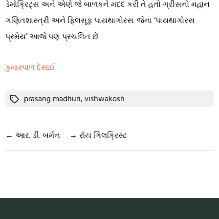
ડેમોક્રિટ્સ અને એણે જે બાળકને મદદ કરી તે હતો ગ્રીસનો મહાન
ગણિતશાસ્ત્રી અને ફિલસૂફ પાયથાગોરસ. જેના ‘પાયથાગોરસ
પ્રમેય’ આજે પણ પ્રચલિત છે.
કુમારપાળ દેસાઈ
Tags
prasang madhuri
,
vishwakosh
←
આર. ડી. બર્મન
→
રૉય ગિલક્રિસ્ટ