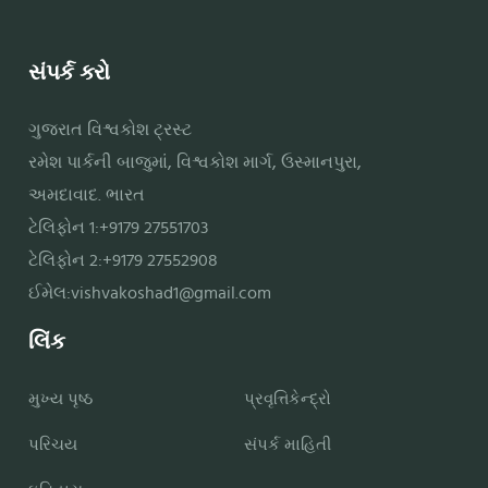
સંપર્ક કરો
ગુજરાત વિશ્વકોશ ટ્રસ્ટ
રમેશ પાર્કની બાજુમાં, વિશ્વકોશ માર્ગ, ઉસ્માનપુરા,
અમદાવાદ. ભારત
ટેલિફોન 1:+9179 27551703
ટેલિફોન 2:+9179 27552908
ઈમેલ:
vishvakoshad1@gmail.com
લિંક
મુખ્ય પૃષ્ઠ
પ્રવૃત્તિકેન્દ્રો
પરિચય
સંપર્ક માહિતી