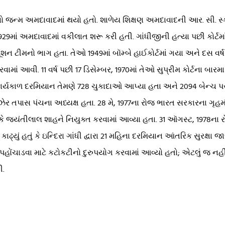
 જન્મ અમદાવાદમાં થયો હતો. શાળેય શિક્ષણ અમદાવાદની આર. સી. સ્કૂલમા
929માં અમદાવાદમાં વકીલાત શરૂ કરી હતી. ગાંધીજીની હત્યા પછી કોર્ટમાં
ીમનો ભાગ હતા. તેઓ 1949માં બૉમ્બે હાઈકોર્ટમાં ગયા અને દસ વર્ષ સુધી
ામાં આવી. 11 વર્ષ પછી 17 ડિસેમ્બર, 1970માં તેઓ સુપ્રીમ કોર્ટના બા
ના કાર્યકાળ દરમિયાન તેમણે 728 ચુકાદાઓ આપ્યા હતા અને 2094 બેન્ચ પ
 ઝેર તપાસ પંચના અધ્યક્ષ હતા. 28 મે, 1977ના રોજ ભારત સરકારના ગૃ
ે જયંતીલાલ શાહને નિયુક્ત કરવામાં આવ્યા હતા. 31 ઑગસ્ટ, 1978ના
 કાઢ્યું હતું કે ઇન્દિરા ગાંધી દ્વારા 21 મહિના દરમિયાન આંતરિક સુ
ોંચાડવા માટે કટોકટીનો દુરુપયોગ કરવામાં આવ્યો હતો; એટલું જ નહીં, 
ી.