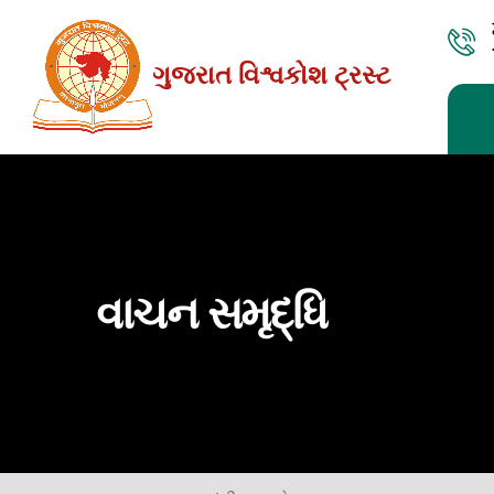
Skip
to
ગુજરાત વિશ્વકોશ ટ્રસ્ટ
the
content
વાચન સમૃદ્ધિ