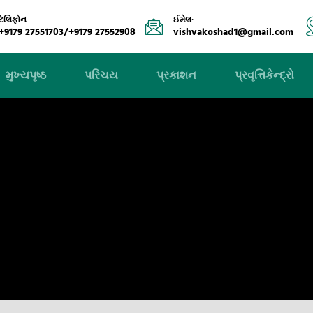
ટેલિફોન
ઈમેલ:
+9179 27551703/+9179 27552908
vishvakoshad1@gmail.com
મુખ્યપૃષ્ઠ
પરિચય
પ્રકાશન
પ્રવૃત્તિકેન્દ્રો