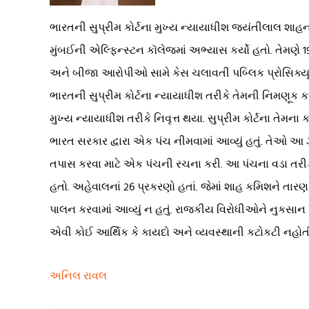
ભારતની સુપ્રીમ કોર્ટના મુખ્ય ન્યાયાધીશ જયંતીલાલ શાહનો
મુંબઈની એલ્ફિન્સ્ટન કૉલેજમાં અભ્યાસ કર્યો હતો. તેમણે 1
અને બીજા આરોપીઓ સામે કેસ ચલાવતી પબ્લિક પ્રોસિક્યૂશન ટ
ભારતની સુપ્રીમ કોર્ટના ન્યાયાધીશ તરીકે તેમની નિમણૂક કરવ
મુખ્ય ન્યાયાધીશ તરીકે નિવૃત્ત થયા. સુપ્રીમ કોર્ટના તેમ
ભારત સરકાર દ્વારા એક પંચ નીમવામાં આવ્યું હતું. તેઓ આ
તપાસ કરવા માટે એક પંચની રચના કરી. આ પંચના વડા તરીક
હતો. અહેવાલનાં 26 પ્રકરણો હતાં. જેમાં શાહ કમિશને તારણ
પાલન કરવામાં આવ્યું ન હતું. રાજકીય વિરોધીઓને નુકસાન પહ
એવી કોઈ આર્થિક કે કાયદો અને વ્યવસ્થાની કટોકટી નહોત
અનિલ રાવલ