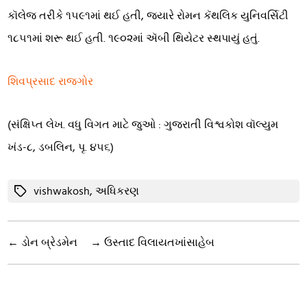
કૉલેજ તરીકે ૧૫૯૧માં થઈ હતી, જ્યારે રોમન કૅથલિક યુનિવર્સિટી
૧૮૫૧માં શરૂ થઈ હતી. ૧૯૦૨માં ઍબી થિયેટર સ્થપાયું હતું.
શિવપ્રસાદ રાજગોર
(સંક્ષિપ્ત લેખ. વધુ વિગત માટે જુઓ : ગુજરાતી વિશ્વકોશ વૉલ્યુમ
ખંડ-૮, ડબલિન, પૃ. ૪૫૬)
Tags
vishwakosh
,
અધિકરણ
←
ડોન બ્રેડમેન
→
ઉસ્તાદ વિલાયતખાંસાહેબ