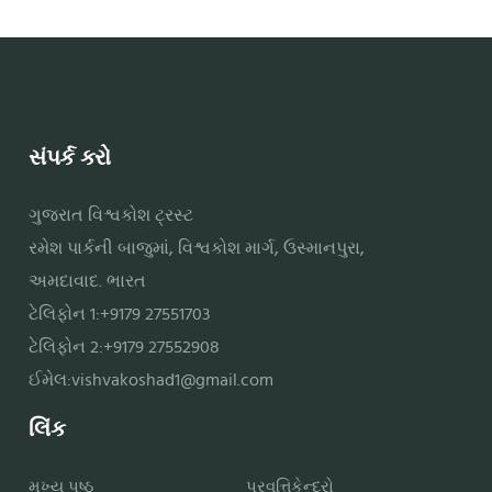
સંપર્ક કરો
ગુજરાત વિશ્વકોશ ટ્રસ્ટ
રમેશ પાર્કની બાજુમાં, વિશ્વકોશ માર્ગ, ઉસ્માનપુરા,
અમદાવાદ. ભારત
ટેલિફોન 1:+9179 27551703
ટેલિફોન 2:+9179 27552908
ઈમેલ:
vishvakoshad1@gmail.com
લિંક
મુખ્ય પૃષ્ઠ
પ્રવૃત્તિકેન્દ્રો