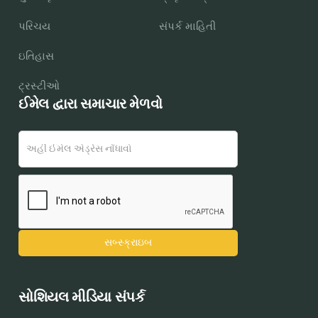
પરિચય
સંપર્ક માહિતી
ઇતિહાસ
ટ્રસ્ટીઓ
ઈમેલ દ્વારા સમાચાર મેળવો
સોશિયલ મીડિયા સંપર્ક