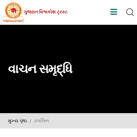
Skip
ગુજરાત વિશ્વકોશ ટ્રસ્ટ
to
the
content
વાચન સમૃદ્ધિ
મુખ્ય પૃષ્ઠ
ડબલિન