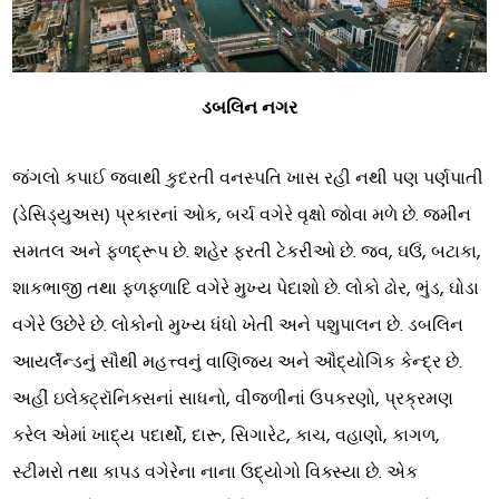
ડબલિન નગર
જંગલો કપાઈ જવાથી કુદરતી વનસ્પતિ ખાસ રહી નથી પણ પર્ણપાતી
(ડેસિડ્યુઅસ) પ્રકારનાં ઓક, બર્ચ વગેરે વૃક્ષો જોવા મળે છે. જમીન
સમતલ અને ફળદ્રૂપ છે. શહેર ફરતી ટેકરીઓ છે. જવ, ઘઉં, બટાકા,
શાકભાજી તથા ફળફળાદિ વગેરે મુખ્ય પેદાશો છે. લોકો ઢોર, ભુંડ, ઘોડા
વગેરે ઉછેરે છે. લોકોનો મુખ્ય ધંધો ખેતી અને પશુપાલન છે. ડબલિન
આયર્લૅન્ડનું સૌથી મહત્ત્વનું વાણિજ્ય અને ઔદ્યોગિક કેન્દ્ર છે.
અહીં ઇલેક્ટ્રૉનિક્સનાં સાધનો, વીજળીનાં ઉપકરણો, પ્રક્રમણ
કરેલ એમાં ખાદ્ય પદાર્થો, દારૂ, સિગારેટ, કાચ, વહાણો, કાગળ,
સ્ટીમરો તથા કાપડ વગેરેના નાના ઉદ્યોગો વિક્સ્યા છે. એક