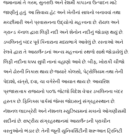
જમાનામાં તે ગરમ, સુતરાઉ અને રેશમી કાપડના ઉત્પાદન માટે
જાણીતું હતું. આ સિવાય હૅટ અને ખેતીનાં સાધનો બનાવવાં તથા
મચ્છીમારી અને પ્રવાસનના ઉદ્યોગો મહત્ત્વના છે. રૉયલ અને
ગ્રાન્ડ કૅનાલ દ્વારા લિફી નદી અને શેનોન નદીનું જોડાણ થયું છે.
ડબલિનનું બંદર પૂર્વ કિનારાના મધ્યભાગે આવેલું છે. રસ્તાઓ અને
રેલવે દ્વારા તે આયર્લૅન્ડનાં અન્ય મહત્ત્વનાં સ્થળો સાથે જોડાયેલું છે.
લિફી નદીના ધક્કા સુધી નાનાં વહાણો આવે છે. બીફ, ખોરાકી ચીજો
અને ઢોરની નિકાસ થાય છે જ્યારે કોલસો, પેટ્રોલિયમ તથા તેની
પેદાશો, યંત્રો, દવા, ચા વગેરેની આયાત થાય છે. આયરિશ
પ્રજાસત્તાક રાજ્યનો ૫૦% જેટલો વિદેશ વેપાર ડબલિનના બંદર
હસ્તક છે. ફિનિક્સ પાર્કમાં જેમ્સ જોઇસનું સંગ્રહસ્સ્થાન છે.
નૅશનલ લાઇબ્રેરી અને નૅશનલ મ્યુઝિયમનાં મકાનો ઓગણીસમી
સદીનાં છે. રાષ્ટ્રીય સંગ્રહસ્થાનમાં આયર્લૅન્ડની પ્રાચીન
વસ્તુઓનો ભંડાર છે. તેની જૂની યુનિવર્સિટીની શરૂઆત ટ્રિનિટી