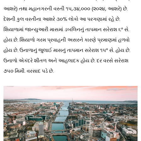
આશરે) તથા મહાનગરની વસ્તી ૧૫,૩૪,૦૦૦ (૨૦૨૪, આશરે) છે.
દેશની કુલ વસ્તીના આશરે ૩૦% લોકો આ પરગણામાં રહે છે.
શિયાળામાં જાન્યુઆરી માસમાં ડબલિનનું તાપમાન સરેરાશ ૬° સે.
હોય છે. શિયાળો ગરમ પ્રવાહની અસરને કારણે પ્રમાણમાં હળવો
હોય છે. ઉનાળાનું જુલાઈ માસનું તાપમાન સરેરાશ ૧૫° સે. હોય છે.
ઉનાળો એકંદરે શીતળ અને આહલાદક હોય છે. દર વરસે સરેરાશ
૭૫૦ મિમી. વરસાદ પડે છે.