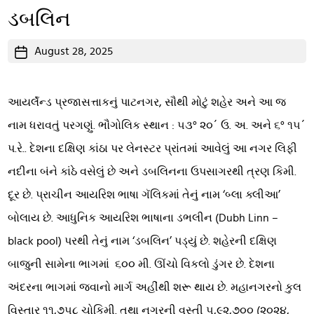
ડબલિન
Post
August 28, 2025
date
આયર્લૅન્ડ પ્રજાસત્તાકનું પાટનગર, સૌથી મોટું શહેર અને આ જ
નામ ધરાવતું પરગણું. ભૌગોલિક સ્થાન : ૫૩° ૨૦´ ઉ. અ. અને ૬° ૧૫´
પ.રે.. દેશના દક્ષિણ કાંઠા પર લેનસ્ટર પ્રાંતમાં આવેલું આ નગર લિફી
નદીના બંને કાંઠે વસેલું છે અને ડબલિનના ઉપસાગરથી ત્રણ કિમી.
દૂર છે. પ્રાચીન આયરિશ ભાષા ગૅલિકમાં તેનું નામ ‘બ્લા ક્લીઆ’
બોલાય છે. આધુનિક આયરિશ ભાષાના ડભલીન (Dubh Linn –
black pool) પરથી તેનું નામ ‘ડબલિન’ પડ્યું છે. શહેરની દક્ષિણ
બાજુની સામેના ભાગમાં ૬૦૦ મી. ઊંચો વિકલો ડુંગર છે. દેશના
અંદરના ભાગમાં જવાનો માર્ગ અહીંથી શરૂ થાય છે. મહાનગરનો કુલ
વિસ્તાર ૧૧,૭૫૮ ચોકિમી. તથા નગરની વસ્તી ૫,૯૨,૭૦૦ (૨૦૨૪,