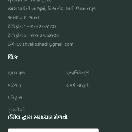
રમેશ પાર્કની બાજુમાં, વિશ્વકોશ માર્ગ, ઉસ્માનપુરા,
અમદાવાદ. ભારત
ટેલિફોન 1:+9179 27551703
ટેલિફોન 2:+9179 27552908
ઈમેલ:
vishvakoshad1@gmail.com
લિંક
મુખ્ય પૃષ્ઠ
પ્રવૃત્તિકેન્દ્રો
પરિચય
સંપર્ક માહિતી
ઇતિહાસ
ટ્રસ્ટીઓ
ઈમેલ દ્વારા સમાચાર મેળવો