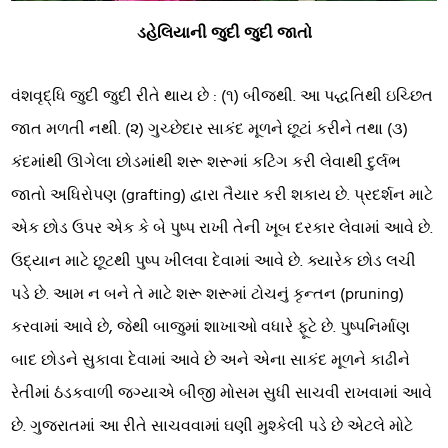
ડહેલિયાની જુદી જુદી જાતો
વંશવૃદ્ધિ જુદી જુદી રીતે થાય છે : (૧) બીજથી. આ પદ્ધતિથી ઇચ્છિત
જાત મળતી નથી. (૨) ગુચ્છેદાર સાકંદ મૂળને છૂટાં કરીને તથા (૩)
કંદમાંથી ઊગેલા છોડમાંથી શરૂ શરૂમાં કટિંગ કરી લેવાથી દુર્લભ
જાતો અધિરોપણ (grafting) દ્વારા તૈયાર કરી શકાય છે. પ્રદર્શન માટે
એક છોડ ઉપર એક કે બે પુષ્પ રાખી તેની ખૂબ દરકાર લેવામાં આવે છે.
ઉદ્યાન માટે છૂટથી પુષ્પ ખીલવા દેવામાં આવે છે. ક્યારેક છોડ લચી
પડે છે. આમ ન બને તે માટે શરૂ શરૂમાં ટોચનું કૃન્તન (pruning)
કરવામાં આવે છે, જેથી બાજુમાં શાખાઓ વધારે ફૂટે છે. પુષ્પનિર્માણ
બાદ છોડને સુકાવા દેવામાં આવે છે અને એના સાકંદ મૂળને કાઢીને
રેતીમાં ઠંડકવાળી જગ્યાએ બીજી મોસમ સુધી સાચવી રાખવામાં આવે
છે. ગુજરાતમાં આ રીતે સાચવવામાં ઘણી મુશ્કેલી પડે છે એટલે મોટે