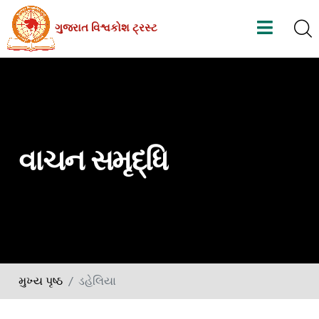
Skip
ગુજરાત વિશ્વકોશ ટ્રસ્ટ
to
the
content
વાચન સમૃદ્ધિ
મુખ્ય પૃષ્ઠ
ડહેલિયા