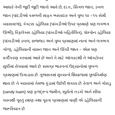
આધારે તેની જુદી જુદી જાતો આવે છે; દા.ત., સિંગલ જાત, ડબલ
જાત (પાંદડીઓ કમળની માફક ભરાવદાર અને પુષ્પ ૧૦ –૧૫ સેમી.
વ્યાસવાળાં), કૅક્ટસ ડહેલિયા (પાંખડીઓ ઉપર પ્રમાણે પણ લગભગ
ઊભી), રિફ્લેક્સ ડહેલિયા (પાંખડીઓ બહિર્વલિત), પૉમ્પોન ડહેલિયા
(પાંખડીઓ ડબલ, સજ્જડ અને પુષ્પ પ્રમાણમાં નાનાં અને લગભગ
ગોળ), ડહેલિયાની વામન જાત અને ઊંચી જાત – એમ પણ
વર્ગીકરણ કરવામાં આવે છે અને તે માટે ઑગસ્ટથી તે ઑક્ટોબર
સુધીમાં રોપવામાં આવે છે. સમગ્ર ભારતનાં ઉદ્યાનોમાં પુષ્કળ
પ્રમાણમાં ઉગાડાય છે. ગુજરાતમાં મુખ્યત્વે શિયાળામાં પુષ્પનિર્માણ
થાય છે. તે ક્યારામાં તેમજ કૂંડામાં ઉછેરી શકાય છે. રેતાળ અને ગોરાડુ
(sandy loam) પણ ફળદ્રૂપ જમીન, સૂર્યનો તડકો અને સીધા
પવનથી પૂરતું રક્ષણ તથા પૂરતા પ્રમાણમાં પાણી એ ડહેલિયાની
જરૂરિયાત છે.