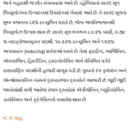
ભાગે બહારથી જ છોડ મંગાવવામાં આવે છે. ડહેલિયાનાં સાકંદ મૂળ
લિવ્યુલોઝના ઉત્પાદનમાં ઉપયોગમાં લેવામાં આવે છે. તે સાકંદ મૂળના
શુષ્ક વજનના ૬૨% ઇન્યુલિન ધરાવે છે, જેના જલવિભાજનથી
લિવ્યુલોઝ ઉત્પન્ન થાય છે. સાકંદ મૂળ લગભગ ૮૩.૩% પાણી, ૦.૭૪
% નાઇટ્રોજનયુક્ત પદાર્થો, ૧૦.૩૩% ઇન્યુલિન અને ૧.૨૭%
અપચાયક (reducing) શર્કરાઓ ધરાવે છે. તેમાં ફાઇટિન, આર્જિનિન,
એસ્પરજિન, હિસ્ટીડિન, ટ્રાઇગોનેલિન અને વેનિલિન વગેરે
રાસાયણિક પદાર્થોની હાજરી માલૂમ પડી છે. પુષ્પનો રંગ ફ્લેવૉન અને
ઍન્થોસાયનિન નામનાં દ્રાવ્યરંજક દ્રવ્યોને આભારી છે. જુદી જુદી
જાતોમાંથી મળી આવેલાં રંજક દ્રવ્યોમાં એપીજેનિન, લ્યુટિયોલિન,
ડાયોસ્મિન અને ફ્રેગેસિનનો સમાવેશ થાય છે.
મ. ઝ. શાહ