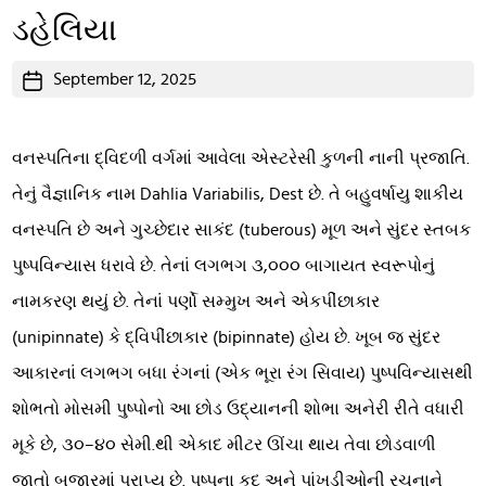
ડહેલિયા
Post
September 12, 2025
date
વનસ્પતિના દ્વિદળી વર્ગમાં આવેલા એસ્ટરેસી કુળની નાની પ્રજાતિ.
તેનું વૈજ્ઞાનિક નામ Dahlia Variabilis, Dest છે. તે બહુવર્ષાયુ શાકીય
વનસ્પતિ છે અને ગુચ્છેદાર સાકંદ (tuberous) મૂળ અને સુંદર સ્તબક
પુષ્પવિન્યાસ ધરાવે છે. તેનાં લગભગ ૩,૦૦૦ બાગાયત સ્વરૂપોનું
નામકરણ થયું છે. તેનાં પર્ણો સમ્મુખ અને એકપીંછાકાર
(unipinnate) કે દ્વિપીંછાકાર (bipinnate) હોય છે. ખૂબ જ સુંદર
આકારનાં લગભગ બધા રંગનાં (એક ભૂરા રંગ સિવાય) પુષ્પવિન્યાસથી
શોભતો મોસમી પુષ્પોનો આ છોડ ઉદ્યાનની શોભા અનેરી રીતે વધારી
મૂકે છે, ૩૦–૪૦ સેમી.થી એકાદ મીટર ઊંચા થાય તેવા છોડવાળી
જાતો બજારમાં પ્રાપ્ય છે. પુષ્પના કદ અને પાંખડીઓની રચનાને