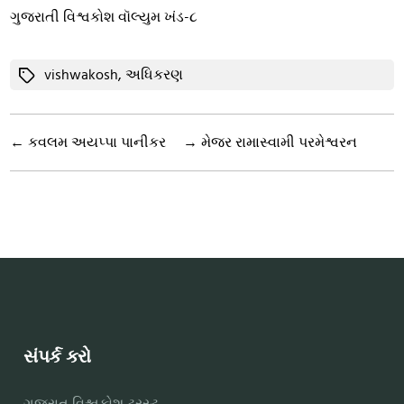
ગુજરાતી વિશ્વકોશ વૉલ્યુમ ખંડ-૮
Tags
vishwakosh
,
અધિકરણ
←
કવલમ અયપ્પા પાનીકર
→
મેજર રામાસ્વામી પરમેશ્વરન
સંપર્ક કરો
ગુજરાત વિશ્વકોશ ટ્રસ્ટ