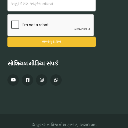
સોશિયલ મીડિયા સંપર્ક
© ગુજરાત વિશ્વકોશ ટ્રસ્ટ, અમદાવાદ