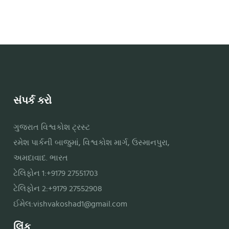
સંપર્ક કરો
ગુજરાત વિશ્વકોશ ટ્રસ્ટ
રમેશ પાર્કની બાજુમાં, વિશ્વકોશ માર્ગ, ઉસ્માનપુરા,
અમદાવાદ. ભારત
ટેલિફોન 1:+9179 27551703
ટેલિફોન 2:+9179 27552908
ઈમેલ:
vishvakoshad1@gmail.com
લિંક