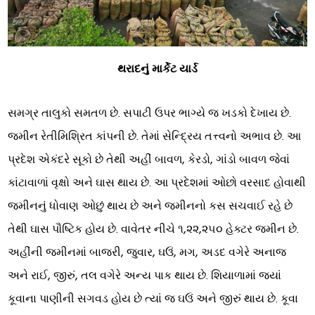
થરાદનું માર્કેટ યાર્ડ
સમગ્ર તાલુકો સમતળ છે. સપાટી ઉપર ભાગ્યે જ ખડકો દેખાય છે.
જમીન રેતીમિશ્રિત કાંપની છે. તેમાં સેન્દ્રિય તત્ત્વનો અભાવ છે. આ
પ્રદેશ એકંદરે સૂકો છે તેથી અહીં બાવળ, કેરડો, ગાંડો બાવળ જેવાં
કાંટાવાળાં વૃક્ષો અને ઘાસ થાય છે. આ પ્રદેશમાં ઓછો વરસાદ હોવાથી
જમીનનું ધોવાણ ઓછું થાય છે અને જમીનનો કસ સચવાઈ રહે છે
તેથી ઘાસ પૌષ્ટિક હોય છે. વાવેતર નીચે ૧,૨૨,૨૫૦ હેક્ટર જમીન છે.
અહીંની જમીનમાં બાજરી, જુવાર, ઘઉં, મગ, અડદ વગેરે અનાજ
અને રાઈ, જીરું, તલ વગેરે અન્ય પાક થાય છે. શિયાળામાં જ્યાં
કૂવાના પાણીની સગવડ હોય છે ત્યાં જ ઘઉં અને જીરું થાય છે. કૂવા