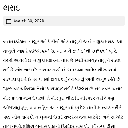
થરાદ
Post
March 30, 2026
date
બનાસકાંઠાના તાલુકાઓ પૈકીનો એક તાલુકો અને તાલુકામથક. આ
તાલુકો આશરે ૨૪°થી ૨૫° ઉ. અ. અને ૭૧° ૩´થી ૭૧° ૪૦´ પૂ. રે.
વચ્ચે આવેલો છે. તાલુકામથકના નામ ઉપરથી સમગ્ર તાલુકો થરાદ
તરીકે ઓળખાય છે. મારવાડમાંથી ઈ. સ. ૪૫માં આવેલ થીરપાલ કે
થરપાલ ધ્રુવે ઈ. સ. ૫૫માં થરાદ શહેર વસાવ્યું એવી અનુશ્રુતિ છે.
‘પ્રભાવકચરિત’માં તેનો ‘થારાપદ્ર’ તરીકે ઉલ્લેખ છે. નગર વસાવનાર
થીરપાલના નામ ઉપરથી તે થીરપુર, થીરાડી, થીરપદ્ર તરીકે પણ
ઓળખાતું હતું. વાવ સહિત આ તાલુકાનો પ્રદેશ નાની મારવાડ તરીકે
પણ ઓળખાય છે. તાલુકાની ઉત્તરે રાજસ્થાનના બારમેર અને સાંચોર
તાલુકાઓ, દક્ષિણે બનાસકાંઠાનો દિયોદર તાલુકો, પૂર્વ તરફ ડીસા