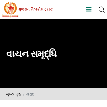
Skip
ગુજરાત વિશ્વકોશ ટ્રસ્ટ
to
the
content
વાચન સમૃદ્ધિ
મુખ્ય પૃષ્ઠ
થરાદ