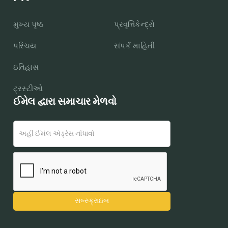
મુખ્ય પૃષ્ઠ
પ્રવૃત્તિકેન્દ્રો
પરિચય
સંપર્ક માહિતી
ઇતિહાસ
ટ્રસ્ટીઓ
ઈમેલ દ્વારા સમાચાર મેળવો