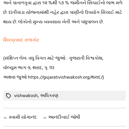
અને પાતાળકૂવા દ્વારા ૧૨ %થી ૧૭ % જમીનને સિંચાઈનો લાભ મળે
છે. દાંતીવાડા યોજનામાંથી નહેર દ્વારા પાણીનો ઉપયોગ સિંચાઈ માટે
થાય છે. લોકોનો મુખ્ય વ્યવસાય ખેતી અને પશુપાલન છે.
શિવપ્રસાદ રાજગોર
(સંક્ષિપ્ત લેખ. વધુ વિગત માટે જુઓ : ગુજરાતી વિશ્વકોશ,
વૉલ્યુમ ભાગ-9, થરાદ, પૃ. 113
અથવા જુઓ https://gujarativishwakosh.org/થરાદ/)
Tags
vishwakosh
,
અધિકરણ
←
સ્વામી યોગાનંદ
→
આનંદીબાઈ જોષી