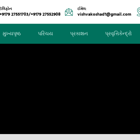
ટેલિફોન
ઈમેલ:
+9179 27551703/+9179 27552908
vishvakoshad1@gmail.com
મુખ્યપૃષ્ઠ
પરિચય
પ્રકાશન
પ્રવૃત્તિકેન્દ્રો