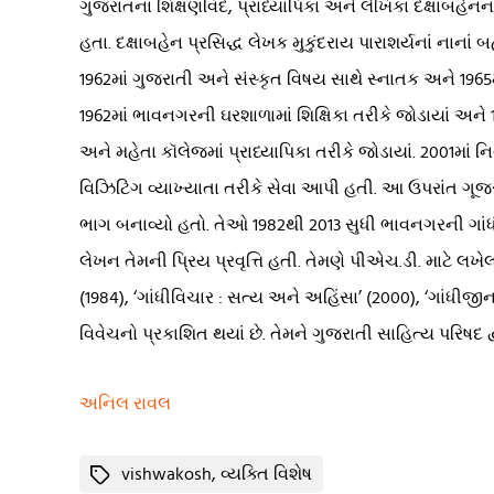
ગુજરાતનાં શિક્ષણવિદ, પ્રાધ્યાપિકા અને લેખિકા દક્ષાબહે
હતા. દક્ષાબહેન પ્રસિદ્ધ લેખક મુકુંદરાય પારાશર્યનાં નાના
1962માં ગુજરાતી અને સંસ્કૃત વિષય સાથે સ્નાતક અને 1965માં
1962માં ભાવનગરની ઘરશાળામાં શિક્ષિકા તરીકે જોડાયાં અને 
અને મહેતા કૉલેજમાં પ્રાધ્યાપિકા તરીકે જોડાયાં. 2001માં નિવ
વિઝિટિંગ વ્યાખ્યાતા તરીકે સેવા આપી હતી. આ ઉપરાંત ગૂજ
ભાગ બનાવ્યો હતો. તેઓ 1982થી 2013 સુધી ભાવનગરની ગાંધીસ્મ
લેખન તેમની પ્રિય પ્રવૃત્તિ હતી. તેમણે પીએચ.ડી. માટે લખેલ શ
(1984), ‘ગાંધીવિચાર : સત્ય અને અહિંસા’ (2000), ‘ગાંધીજીન
વિવેચનો પ્રકાશિત થયાં છે. તેમને ગુજરાતી સાહિત્ય પરિષદ 
અનિલ રાવલ
Tags
vishwakosh
,
વ્યક્તિ વિશેષ