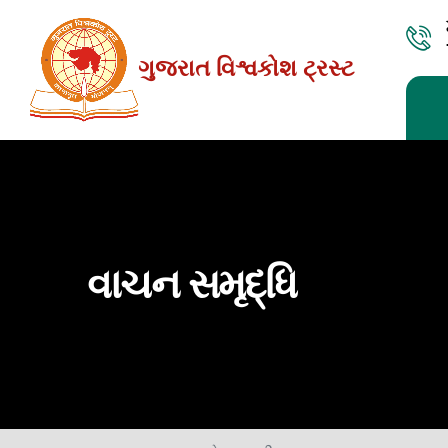
Skip
to
ગુજરાત વિશ્વકોશ ટ્રસ્ટ
the
content
વાચન સમૃદ્ધિ