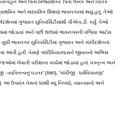
ા શાંતાબહેન અને પિતા વિજયશંકર. પિતા લેખક અને ચિંતક
 પ્રાથમિક અને માધ્યમિક શિક્ષણ ભાવનગરમાં થયું હતું. તેઓ
દર્શનમાં ગુજરાત યુનિવર્સિટીમાંથી પીએચ.ડી. કર્યું. તેઓ
કૉલેજમાં જોડાયાં અને પછી 1970માં ભાવનગરની વળિયા આર્ટસ
1994 સુધી ભાવનગર યુનિવર્સિટીમાં ગુજરાત અને ગાંધીદર્શનનાં
સેવા આપી હતી. તેમણે ગાંધીવિચારધારાને જીવનનો અભિન્ન
માં લેવાતી પરીક્ષાના કાર્યમાં જોડાયાં હતાં. વક્તૃત્વ અને
: વ્યક્તિત્વનું ઘડતર’ (1981), ‘ગાંધીજી : ધર્મવિચારણા’
3). આ ઉપરાંત તેમનાં 50થી વધુ નિબંધો, વ્યાખ્યાનો અને