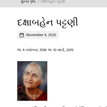
મુખ્ય પૃષ્ઠ
દક્ષાબહેન પટ્ટણી
દક્ષાબહેન પટ્ટણી
Post
November 4, 2025
date
જ. 4 નવેમ્બર, 1938 અ. 10 માર્ચ, 2019