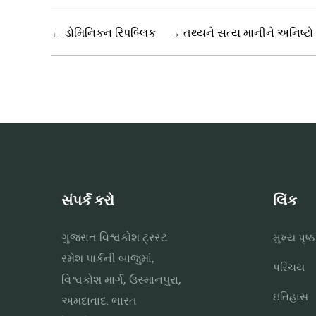
←
ડોમિનિકન રિપબ્લિક
→
તથ્યને સત્ય માનીને અનિષ્ટો સ
સંપર્ક કરો
લિંક
ગુજરાત વિશ્વકોશ ટ્રસ્ટ
મુખ્ય પૃષ્ઠ
રમેશ પાર્કની બાજુમાં,
પરિચય
વિશ્વકોશ માર્ગ, ઉસ્માનપુરા,
ઇતિહાસ
અમદાવાદ. ભારત