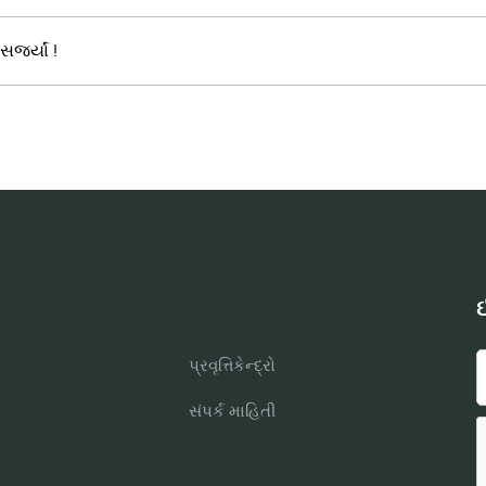
ર્જ્યાં !
ઈ
પ્રવૃત્તિકેન્દ્રો
સંપર્ક માહિતી