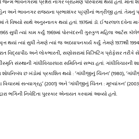
નનો જન્મ ભાવનગરમાં પ્રશ્નોરા નાગર બ્રાહ્મણ પરિવારમાં થયો હતો. માત
ં બહેન અને ભાવનગર રાજ્યના પ્રભાશંકર પટ્ટણીનાં ભત્રીજી હતાં. તેમનું
 તે વિષયો સાથે અનુસ્નાતક થયાં હતાં. 1976માં ડૉ. ઈશ્વરલાલ દવેના માર્ગ
1965 સુધી ત્યાં કામ કર્યું. 1969માં પોરબંદરની ગુરુકુળ મહિલા આર્ટસ 
ૃત્ત થયાં ત્યાં સુધી તેમણે ત્યાં જ અધ્યાપનકાર્ય કર્યું. તેમણે 1977થી 
રાત વિદ્યાપીઠ અને લોકભારતી, સણોસરામાં વિઝિટિંગ પ્રોફેસર તરીકે 
ૃતિ સંસ્થાની ગાંધીવિચારધારા સમિતિનાં સભ્ય હતાં. ગાંધીવિચારની શાળાઓ
ોધનિબંધ છ ખંડોમાં પ્રકાશિત થયો : ‘ગાંધીજીનું ચિંતન’ (1980), ‘ગાંધીજી 
ા વિચારમાં સત્યાગ્રહ’ (2001) અને ‘ગાંધીજીનું ચિંતન : મૂલ્યાંકન’ (200
દ્વારા ભગિની નિવેદિતા પુરસ્કાર એનાયત કરવામાં આવ્યો હતો.