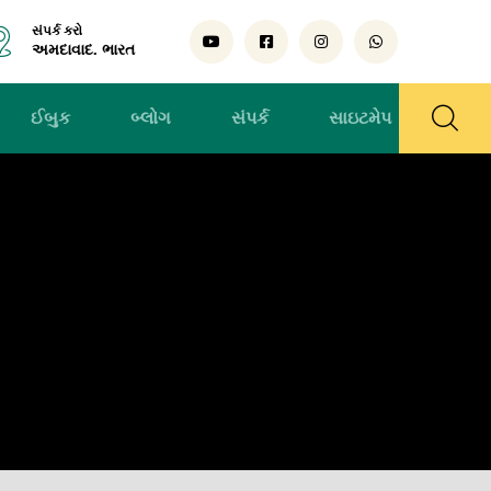
સંપર્ક કરો
અમદાવાદ. ભારત
ઈબુક
બ્લોગ
સંપર્ક
સાઇટમેપ