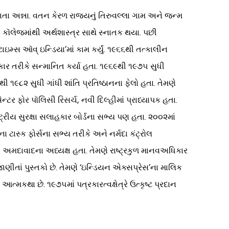
 માતા અન્ના. વતન કેરળ રાજ્યનું તિરુવલ્લા ગામ અને જન્મ
ીફન્સ કૉલેજમાંથી અર્થશાસ્ત્ર સાથે સ્નાતક થયા. પછી
ટાઇમ્સ ઑવ્ ઇન્ડિયા’માં કામ કર્યું. ૧૯૬૬થી તત્કાલીન
રકાર તરીકે સન્માનિત કર્યા હતા. ૧૯૬૯થી ૧૯૭૫ સુધી
૭થી ૧૯૮૨ સુધી ગાંધી શાંતિ પ્રતિષ્ઠાનના ફેલો હતા. તેમણે
ટર ફોર પૉલિસી રિસર્ચ, નવી દિલ્હીમાં પ્રાધ્યાપક હતા.
ટ્રીય સુરક્ષા સલાહકાર બોર્ડના સભ્ય પણ હતા. ૨૦૦૨માં
ટાસ્ક ફોર્સના સભ્ય તરીકે અને નર્મદા કંટ્રોલ
, અમદાવાદના અધ્યક્ષ હતા. તેમણે રાષ્ટ્રકુળ માનવઅધિકાર
ાં જાણીતાં પુસ્તકો છે. તેમણે ‘ઇન્ડિયન એક્સપ્રેસ’ના માલિક
 આત્મકથા છે. ૧૯૭૫માં પત્રકારત્વક્ષેત્રે ઉત્કૃષ્ટ પ્રદાન