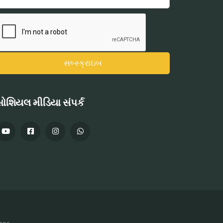
ોશિયલ મીડિયા સંપર્ક