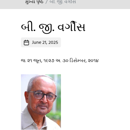
મુખ્ય પૃષ્ઠ
બી. જી. વર્ગીસ
બી. જી. વર્ગીસ
Post
June 21, 2025
date
જ. ૨૧ જૂન, ૧૯૨૭ અ. ૩૦ ડિસેમ્બર, ૨૦૧૪