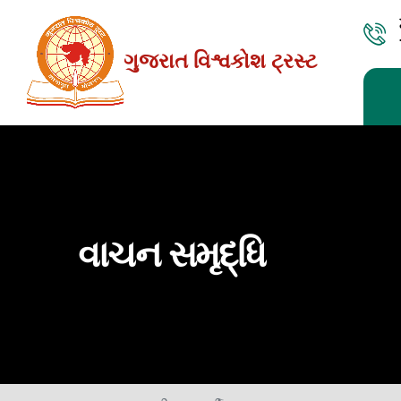
Skip
to
ગુજરાત વિશ્વકોશ ટ્રસ્ટ
the
content
વાચન સમૃદ્ધિ