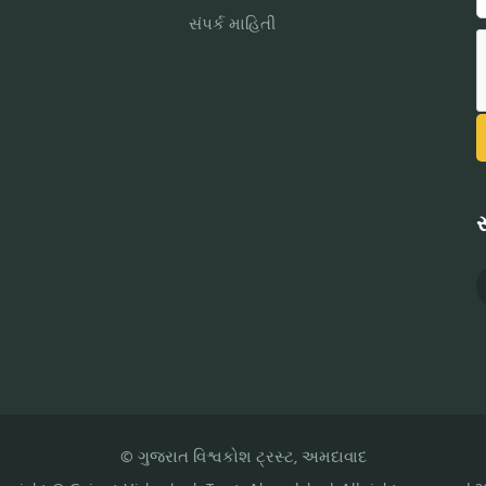
સંપર્ક માહિતી
સ
© ગુજરાત વિશ્વકોશ ટ્રસ્ટ, અમદાવાદ