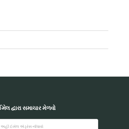
મેલ દ્વારા સમાચાર મેળવો