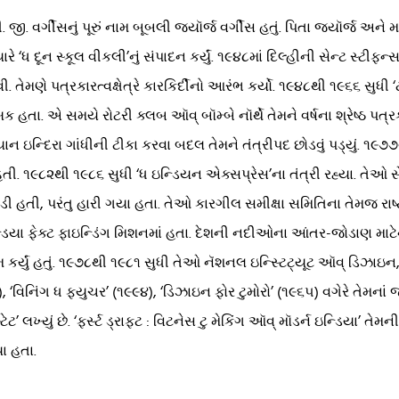
ી. વર્ગીસનું પૂરું નામ બૂબલી જ્યૉર્જ વર્ગીસ હતું. પિતા જ્યૉર્જ અને
ત્યારે ‘ધ દૂન સ્કૂલ વીકલી’નું સંપાદન કર્યું. ૧૯૪૮માં દિલ્હીની સેન્ટ સ્ટ
તેમણે પત્રકારત્વક્ષેત્રે કારકિર્દીનો આરંભ કર્યો. ૧૯૪૮થી ૧૯૬૬ સુધી ‘
તા. એ સમયે રોટરી ક્લબ ઑવ્ બૉમ્બે નૉર્થે તેમને વર્ષના શ્રેષ્ઠ પત્
રમિયાન ઇન્દિરા ગાંધીની ટીકા કરવા બદલ તેમને તંત્રીપદ છોડવું પડ્યું. ૧૯૭
 ૧૯૮૨થી ૧૯૮૬ સુધી ‘ધ ઇન્ડિયન એક્સપ્રેસ’ના તંત્રી રહ્યા. તેઓ સેન્
ડી હતી, પરંતુ હારી ગયા હતા. તેઓ કારગીલ સમીક્ષા સમિતિના તેમજ રાષ્
યા ફેક્ટ ફાઇન્ડિંગ મિશનમાં હતા. દેશની નદીઓના આંતર-જોડાણ માટેના 
કર્યું હતું. ૧૯૭૮થી ૧૯૮૧ સુધી તેઓ નૅશનલ ઇન્સ્ટિટ્યૂટ ઑવ્ ડિઝાઇન
૯૯૦), ‘વિનિંગ ધ ફ્યુચર’ (૧૯૯૪), ‘ડિઝાઇન ફોર ટુમોરો’ (૧૯૬૫) વગેરે તેમન
ખ્યું છે. ‘ફર્સ્ટ ડ્રાફ્ટ : વિટનેસ ટુ મેકિંગ ઑવ્ મૉડર્ન ઇન્ડિયા’ તેમની
ા હતા.