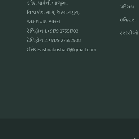
રમેશ પાર્કની બાજુમાં,
પરિચય
વિશ્વકોશ માર્ગ, ઉસ્માનપુરા,
ઇતિહાસ
અમદાવાદ. ભારત
ટેલિફોન 1:+9179 27551703
ટ્રસ્ટીઓ
ટેલિફોન 2:+9179 27552908
ઈમેલ:
vishvakoshad1@gmail.com