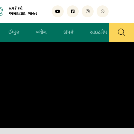
સંપર્ક કરો
અમદાવાદ. ભારત
ઈબુક
બ્લોગ
સંપર્ક
સાઇટમેપ