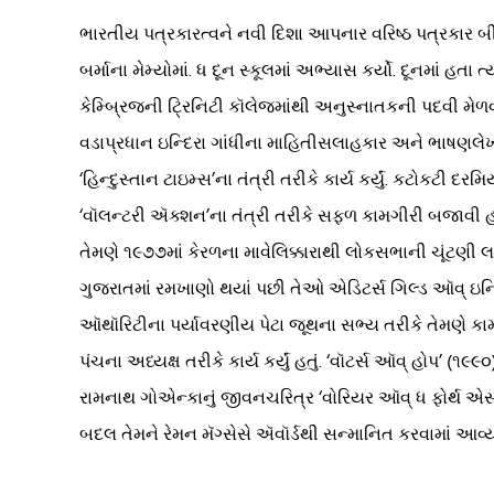
ભારતીય પત્રકારત્વને નવી દિશા આપનાર વરિષ્ઠ પત્રકાર બી. જ
બર્માના મેમ્યોમાં. ધ દૂન સ્કૂલમાં અભ્યાસ કર્યો. દૂનમાં હતા 
કેમ્બ્રિજની ટ્રિનિટી કૉલેજમાંથી અનુસ્નાતકની પદવી મેળવી. 
વડાપ્રધાન ઇન્દિરા ગાંધીના માહિતીસલાહકાર અને ભાષણલેખક હ
‘હિન્દુસ્તાન ટાઇમ્સ’ના તંત્રી તરીકે કાર્ય કર્યું. કટોકટી દ
‘વૉલન્ટરી ઍક્શન’ના તંત્રી તરીકે સફળ કામગીરી બજાવી હતી.
તેમણે ૧૯૭૭માં કેરળના માવેલિક્કારાથી લોકસભાની ચૂંટણી લ
ગુજરાતમાં રમખાણો થયાં પછી તેઓ એડિટર્સ ગિલ્ડ ઑવ્ ઇન્ડિ
ઑથૉરિટીના પર્યાવરણીય પેટા જૂથના સભ્ય તરીકે તેમણે કામ 
પંચના અધ્યક્ષ તરીકે કાર્ય કર્યું હતું. ‘વૉટર્સ ઑવ્ હોપ’ (૧
રામનાથ ગોએન્કાનું જીવનચરિત્ર ‘વોરિયર ઑવ્ ધ ફોર્થ એસ્ટેટ’ લ
બદલ તેમને રેમન મૅગ્સેસે ઍવૉર્ડથી સન્માનિત કરવામાં આવ્ય