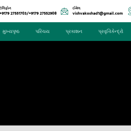
ટેલિફોન
ઈમેલ:
+9179 27551703/+9179 27552908
vishvakoshad1@gmail.com
મુખ્યપૃષ્ઠ
પરિચય
પ્રકાશન
પ્રવૃત્તિકેન્દ્રો