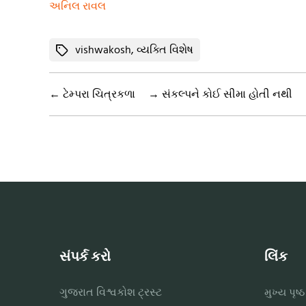
અનિલ રાવલ
Tags
vishwakosh
,
વ્યક્તિ વિશેષ
←
ટેમ્પરા ચિત્રકળા
→
સંકલ્પને કોઈ સીમા હોતી નથી
સંપર્ક કરો
લિંક
ગુજરાત વિશ્વકોશ ટ્રસ્ટ
મુખ્ય પૃષ્ઠ