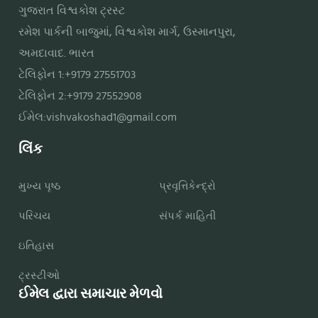
ગુજરાત વિશ્વકોશ ટ્રસ્ટ
રમેશ પાર્કની બાજુમાં, વિશ્વકોશ માર્ગ, ઉસ્માનપુરા,
અમદાવાદ. ભારત
ટેલિફોન 1:+9179 27551703
ટેલિફોન 2:+9179 27552908
ઈમેલ:
vishvakoshad1@gmail.com
લિંક
મુખ્ય પૃષ્ઠ
પ્રવૃત્તિકેન્દ્રો
પરિચય
સંપર્ક માહિતી
ઇતિહાસ
ટ્રસ્ટીઓ
ઈમેલ દ્વારા સમાચાર મેળવો