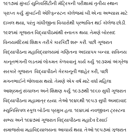
૧૯૧૭માં મુંબઈ યુનિવર્સિટીની મૅટ્રિકની પરીક્ષામાં તૃતીય સ્થાન
પ્રાપ્ત કર્યું. મુંબઈની એલ્ફિન્સ્ટન કૉલેજમાં બી.એ.ના અભ્યાસ માટે
દાખલ થયા, પરંતુ ગાંધીજીના વિચારોથી પ્રભાવિત થઈ કૉલેજ છોડી.
૧૯૨૧માં ગૂજરાત વિદ્યાપીઠમાંથી સ્નાતક થયા. તેમણે બોરસદ
વિનયમંદિરમાં શિક્ષક તરીકે કારકિર્દી શરૂ કરી. પછી ગૂજરાત
વિદ્યાપીઠના મહાવિદ્યાલયમાં ગણિતના અધ્યાપક બન્યા. સવિનય
કાનૂનભંગની લડતમાં લોકમત કેળવવાનું કાર્ય કર્યું. ૧૯૩૨માં અંગ્રેજ
સરકારે ગૂજરાત વિદ્યાપીઠને ગેરકાનૂની જાહેર કરી, પછી
મગનભાઈને જેલવાસ થયો. તેમણે એક વર્ષ માટે વર્ધા મહિલા
આશ્રમનું સંચાલન અને શિક્ષણ કર્યું. ૧૯૩૭થી ૧૯૬૦ સુધી ગૂજરાત
વિદ્યાપીઠના મહામાત્ર રહ્યા. તેઓ ૧૯૪૬થી ૧૯૫૩ સુધી અમદાવાદ
મ્યુનિસિપલ સ્કૂલ બોર્ડના પ્રમુખ હતા. ૧૯૪૬માં નવજીવન ટ્રસ્ટના
સભ્ય અને ૧૯૪૭માં ગૂજરાત વિદ્યાપીઠના મહાદેવ દેસાઈ
સમાજસેવા મહાવિદ્યાલયના આચાર્ય થયા. તેઓ ૧૯૫૭માં ગુજરાત