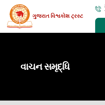
Skip
to
ગુજરાત વિશ્વકોશ ટ્રસ્ટ
the
content
વાચન સમૃદ્ધિ