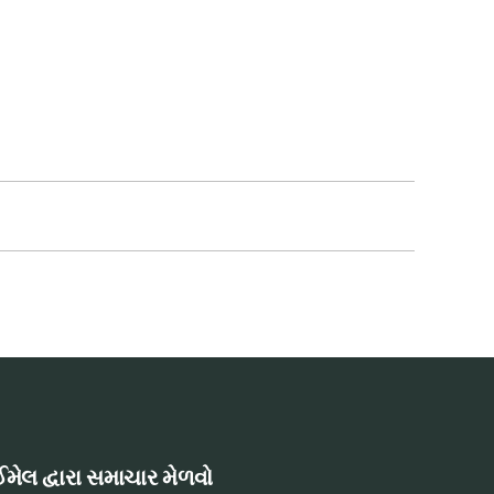
મેલ દ્વારા સમાચાર મેળવો