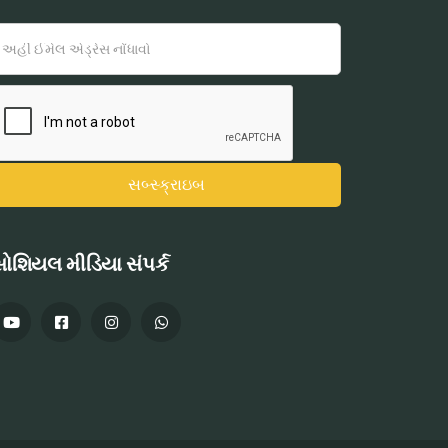
ોશિયલ મીડિયા સંપર્ક