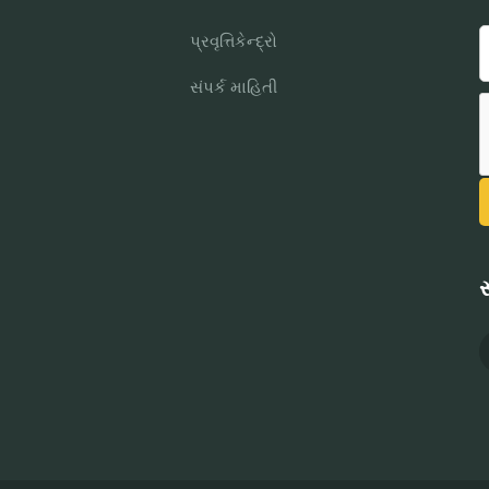
પ્રવૃત્તિકેન્દ્રો
સંપર્ક માહિતી
સ