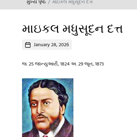
મુખ્ય પૃષ્ઠ
માઇકલ મધુસૂદન દત્ત
માઇકલ મધુસૂદન દત્ત
Post
January 28, 2026
date
જ. 25 જાન્યુઆરી, 1824 અ. 29 જૂન, 1873