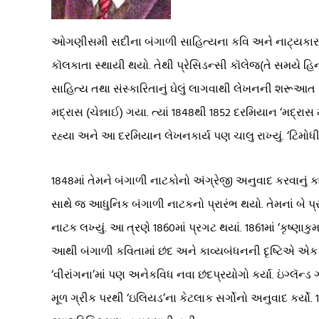
ઓગણીસમી સદીના બંગાળી સાહિત્યના કવિ અને નાટ્યકાર માઇ
કૉલકાતા સ્થાયી થયો. તેથી પ્રેસિડન્સી કૉલેજ(તે સમયે હિન
સાહિત્ય તથા સંસ્કારિતાનું ઘેલું લાગવાથી લેખનની શરૂઆત 
મદ્રાસ (ચેન્નાઈ) ગયા. ત્યાં 1848થી 1852 દરમિયાન ‘મદ્રાસ
રહ્યા અને આ દરમિયાન લેખનકાર્ય પણ ચાલુ રાખ્યું. ‘ટિમોધી
1848માં તેમને બંગાળી નાટકોનો અંગ્રેજી અનુવાદ કરવાનું કામ
સાથે જ આધુનિક બંગાળી નાટકનો પ્રારંભ થયો. તેમનાં બે પ્
નાટક લખ્યું. આ ત્રણે 1860માં પ્રગટ થયાં. 1861માં ‘કૃષ્ણાકુમ
આથી બંગાળી કવિતામાં છંદ અને કાવ્યબંધનની દૃષ્ટિએ એક ન
‘વીરાંગના’માં પણ અનેકવિધ નવા છંદપ્રયોગો કર્યા. ઇંગ્લૅન્
મૂળ ગ્રીક પરથી ‘ઇલિયડ’ના કેટલાક સર્ગોનો અનુવાદ કર્યો. 1