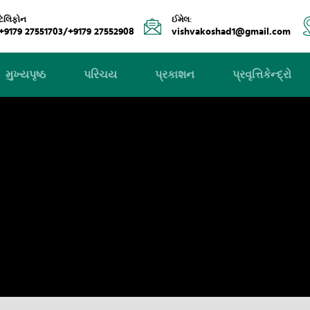
ટેલિફોન
ઈમેલ:
+9179 27551703/+9179 27552908
vishvakoshad1@gmail.com
મુખ્યપૃષ્ઠ
પરિચય
પ્રકાશન
પ્રવૃત્તિકેન્દ્રો