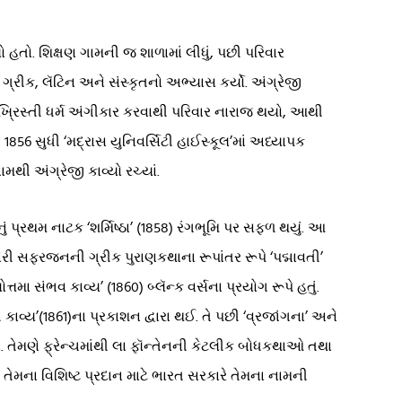
તો. શિક્ષણ ગામની જ શાળામાં લીધું, પછી પરિવાર
ગ્રીક, લૅટિન અને સંસ્કૃતનો અભ્યાસ કર્યો. અંગ્રેજી
ી ખ્રિસ્તી ધર્મ અંગીકાર કરવાથી પરિવાર નારાજ થયો, આથી
 1856 સુધી ‘મદ્રાસ યુનિવર્સિટી હાઈસ્કૂલ’માં અધ્યાપક
થી અંગ્રેજી કાવ્યો રચ્યાં.
ું પ્રથમ નાટક ‘શર્મિષ્ઠા’ (1858) રંગભૂમિ પર સફળ થયું. આ
ેરી સફરજનની ગ્રીક પુરાણકથાના રૂપાંતર રૂપે ‘પદ્માવતી’
ત્તમા સંભવ કાવ્ય’ (1860) બ્લૅન્ક વર્સના પ્રયોગ રૂપે હતું.
્ય’(1861)ના પ્રકાશન દ્વારા થઈ. તે પછી ‘વ્રજાંગના’ અને
યાં. તેમણે ફ્રેન્ચમાંથી લા ફૉન્તેનની કેટલીક બોધકથાઓ તથા
. તેમના વિશિષ્ટ પ્રદાન માટે ભારત સરકારે તેમના નામની