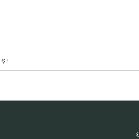
 છું !
ઈ