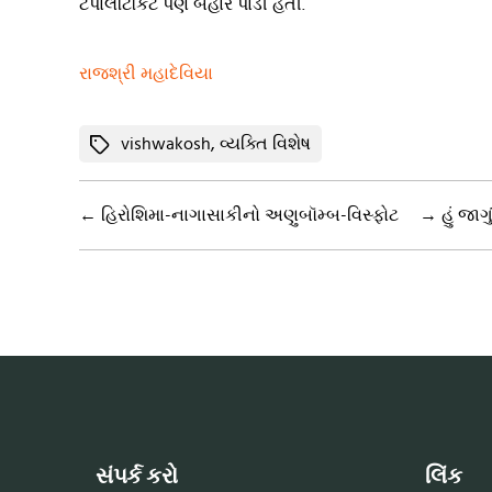
ટપાલટિકિટ પણ બહાર પાડી હતી.
રાજશ્રી મહાદેવિયા
Tags
vishwakosh
,
વ્યક્તિ વિશેષ
←
હિરોશિમા-નાગાસાકીનો અણુબૉમ્બ-વિસ્ફોટ
→
હું જાગું
સંપર્ક કરો
લિંક