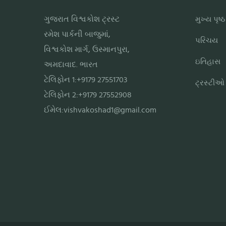
ગુજરાત વિશ્વકોશ ટ્રસ્ટ
મુખ્ય પૃષ્ઠ
રમેશ પાર્કની બાજુમાં,
પરિચય
વિશ્વકોશ માર્ગ, ઉસ્માનપુરા,
ઇતિહાસ
અમદાવાદ. ભારત
ટેલિફોન 1:+9179 27551703
ટ્રસ્ટીઓ
ટેલિફોન 2:+9179 27552908
ઈમેલ:
vishvakoshad1@gmail.com