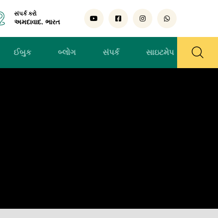
સંપર્ક કરો
અમદાવાદ. ભારત
ઈબુક
બ્લોગ
સંપર્ક
સાઇટમેપ