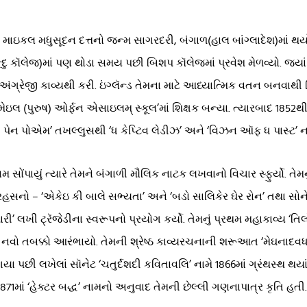
કલ મધુસૂદન દત્તનો જન્મ સાગરદરી, બંગાળ(હાલ બાંગ્લાદેશ)માં થયો હ
્દુ કૉલેજ)માં પણ થોડા સમય પછી બિશપ કૉલેજમાં પ્રવેશ મેળવ્યો. જ્યાં 
અંગ્રેજી કાવ્યથી કરી. ઇંગ્લૅન્ડ તેમના માટે આધ્યાત્મિક વતન બનવાથ
 મેઇલ (પુરુષ) ઓર્ફન એસાઇલમ્ સ્કૂલ’માં શિક્ષક બન્યા. ત્યારબાદ 1852થી
 પેન પોએમ’ તખલ્લુસથી ‘ધ કેપ્ટિવ લેડીઝ’ અને ‘વિઝન ઑફ ધ પાસ્ટ’ નામ
 સોંપાયું ત્યારે તેમને બંગાળી મૌલિક નાટક લખવાનો વિચાર સ્ફુર્યો. તેમન
રહસનો – ‘એકેઇ કી બાલે સભ્યતા’ અને ‘બડો સાલિકેર ઘેર રોન’ તથા સોન
ારી’ લખી ટ્રૅજેડીના સ્વરૂપનો પ્રયોગ કર્યો. તેમનું પ્રથમ મહાકાવ્ય ‘તિલો
વો તબક્કો આરંભાયો. તેમની શ્રેષ્ઠ કાવ્યરચનાની શરૂઆત ‘મેઘનાદવધ કાવ
ડ ગયા પછી લખેલાં સૉનેટ ‘ચતુર્દશદી કવિતાવલિ’ નામે 1866માં ગ્રંથસ્થ થ
871માં ‘હેક્ટર બદ્ધ’ નામનો અનુવાદ તેમની છેલ્લી ગણનાપાત્ર કૃતિ હતી