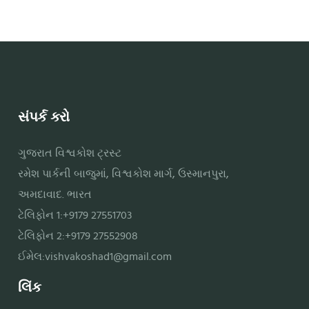
સંપર્ક કરો
ગુજરાત વિશ્વકોશ ટ્રસ્ટ
રમેશ પાર્કની બાજુમાં, વિશ્વકોશ માર્ગ, ઉસ્માનપુરા,
અમદાવાદ. ભારત
ટેલિફોન 1:+9179 27551703
ટેલિફોન 2:+9179 27552908
ઈમેલ:
vishvakoshad1@gmail.com
લિંક