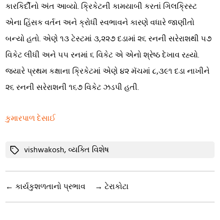
કારકિર્દીનો અંત આવ્યો. ક્રિકેટની કામયાબી કરતાં ગિલક્રિસ્ટ
એના હિંસક વર્તન અને ક્રોધી સ્વભાવને કારણે વધારે જાણીતો
બન્યો હતો. એણે ૧૩ ટેસ્ટમાં ૩,૨૨૭ દડામાં ૨૬ રનની સરેરાશથી ૫૭
વિકેટ લીધી અને ૫૫ રનમાં ૬ વિકેટ એ એનો શ્રેષ્ઠ દેખાવ રહ્યો.
જ્યારે પ્રથમ કક્ષાના ક્રિકેટમાં એણે ૪૨ મૅચમાં ૮,૩૯૧ દડા નાખીને
૨૬ રનની સરેરાશની ૧૬૭ વિકેટ ઝડપી હતી.
કુમારપાળ દેસાઈ
Tags
vishwakosh
,
વ્યક્તિ વિશેષ
←
કાર્યકુશળતાનો પ્રભાવ
→
ટેરાકોટા