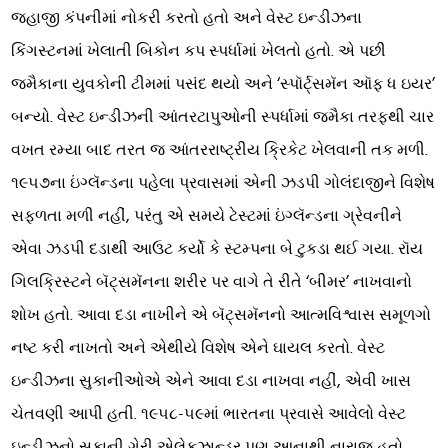
જહાજી કંપનીમાં નોકરી કરતો હતો અને વેસ્ટ ઇન્ડીઝના
કિંગસ્ટનમાં ખેલાતી બિકોન કપ સ્પર્ધામાં ખેલતો હતો. એ પછી
જમૈકાના યુવકોની ટીમમાં પસંદ થયો અને ‘સ્પૉર્ટ્સમૅન ઑફ ધ ઇયર’
બન્યો. વેસ્ટ ઇન્ડીઝની આંતરટાપુઓની સ્પર્ધામાં જમૈકા તરફથી ચાર
વખત રમ્યા બાદ તરત જ આંતરરાષ્ટ્રીય ક્રિકેટ ખેલવાની તક મળી.
૧૯૫૭ના ઇંગ્લૅન્ડના પહેલા પ્રવાસમાં એની ઝડપી ગોલંદાજીને વિશેષ
સફળતા મળી નહીં, પરંતુ એ સમયે ટેસ્ટમાં ઇંગ્લૅન્ડના ગ્રેવનીને
એવા ઝડપી દડાથી આઉટ કર્યો કે સ્ટમ્પના બે ટુકડા થઈ ગયા. રૉય
ગિલક્રિસ્ટને બૅટ્સમૅનના શરીર પર વાગે તે રીતે ‘બીમર’ નાખવાનો
શોખ હતો. આવા દડા નાખીને એ બૅટ્સમૅનનો આત્મવિશ્વાસ સમૂળગો
નષ્ટ કરી નાખતો અને એથીયે વિશેષ એને ઘાયલ કરતો. વેસ્ટ
ઇન્ડીઝના સુકાનીઓએ એને આવા દડા નાખવા નહીં, એવી ખાસ
ચેતવણી આપી હતી. ૧૯૫૮-૫૯માં ભારતના પ્રવાસે આવેલો વેસ્ટ
ઇન્ડીઝનો સુકાની ગેરી એલેક્ઝાન્ડર પણ આનાથી નારાજ હતો.