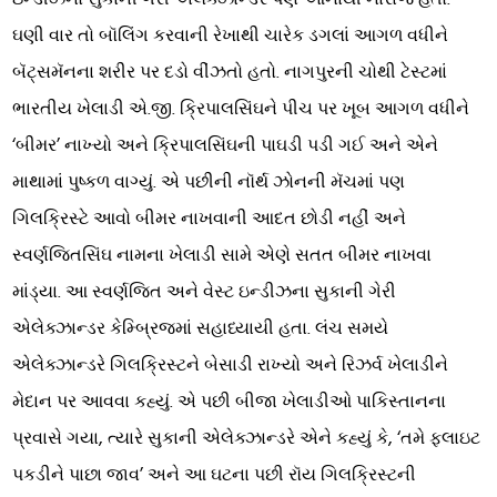
ઘણી વાર તો બૉલિંગ કરવાની રેખાથી ચારેક ડગલાં આગળ વધીને
બૅટ્સમૅનના શરીર પર દડો વીંઝતો હતો. નાગપુરની ચોથી ટેસ્ટમાં
ભારતીય ખેલાડી એ.જી. ક્રિપાલસિંઘને પીચ પર ખૂબ આગળ વધીને
‘બીમર’ નાખ્યો અને ક્રિપાલસિંઘની પાઘડી પડી ગઈ અને એને
માથામાં પુષ્કળ વાગ્યું. એ પછીની નૉર્થ ઝોનની મૅચમાં પણ
ગિલક્રિસ્ટે આવો બીમર નાખવાની આદત છોડી નહીં અને
સ્વર્ણજિતસિંઘ નામના ખેલાડી સામે એણે સતત બીમર નાખવા
માંડ્યા. આ સ્વર્ણજિત અને વેસ્ટ ઇન્ડીઝના સુકાની ગેરી
એલેક્ઝાન્ડર કેમ્બ્રિજમાં સહાધ્યાયી હતા. લંચ સમયે
એલેક્ઝાન્ડરે ગિલક્રિસ્ટને બેસાડી રાખ્યો અને રિઝર્વ ખેલાડીને
મેદાન પર આવવા કહ્યું. એ પછી બીજા ખેલાડીઓ પાકિસ્તાનના
પ્રવાસે ગયા, ત્યારે સુકાની એલેક્ઝાન્ડરે એને કહ્યું કે, ‘તમે ફ્લાઇટ
પકડીને પાછા જાવ’ અને આ ઘટના પછી રૉય ગિલક્રિસ્ટની