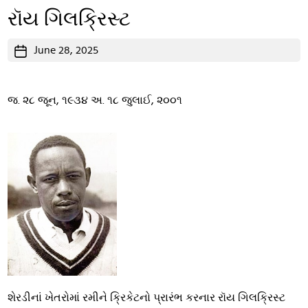
રૉય ગિલક્રિસ્ટ
Post
June 28, 2025
date
જ. ૨૮ જૂન, ૧૯૩૪ અ. ૧૮ જુલાઈ, ૨૦૦૧
શેરડીનાં ખેતરોમાં રમીને ક્રિકેટનો પ્રારંભ કરનાર રૉય ગિલક્રિસ્ટ