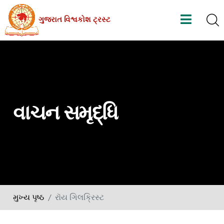
Skip
ગુજરાત વિશ્વકોશ ટ્રસ્ટ
to
the
content
વાચન સમૃદ્ધિ
મુખ્ય પૃષ્ઠ
રૉય ગિલક્રિસ્ટ