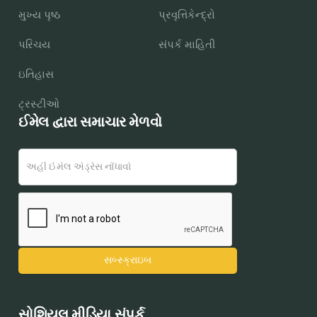
મુખ્ય પૃષ્ઠ
પ્રવૃત્તિકેન્દ્રો
પરિચય
સંપર્ક માહિતી
ઇતિહાસ
ટ્રસ્ટીઓ
ઈમેલ દ્વારા સમાચાર મેળવો
સોશિયલ મીડિયા સંપર્ક