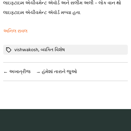
લાઇફટાઇમ એચીવમેન્ટ ઍવૉર્ડ અને સલીમ અલી – લોક વાન થો
લાઇફટાઇમ એચીવમેન્ટ ઍવૉર્ડ મળ્યા હતા.
અનિલ રાવલ
Tags
vishwakosh
,
વ્યક્તિ વિશેષ
←
અખાત્રીજ
→
હંમેશાં તારાને જુઓ