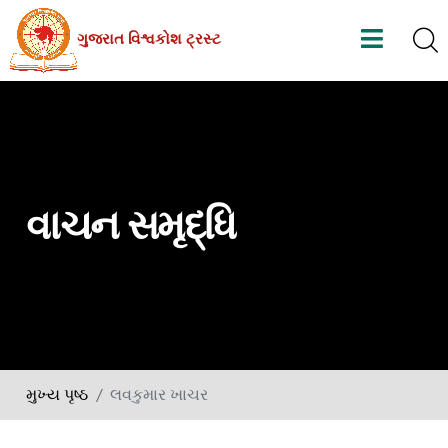
Skip
ગુજરાત વિશ્વકોશ ટ્રસ્ટ
to
the
content
વાચન સમૃદ્ધિ
મુખ્ય પૃષ્ઠ
લવકુમાર ખાચર