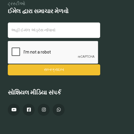
ટ્રસ્ટીઓ
ઈમેલ દ્વારા સમાચાર મેળવો
સોશિયલ મીડિયા સંપર્ક