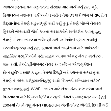
અભયારણ્યમાં વન્યજીવનના સંરક્ષણ માટે કાર્ય કર્યું હતું. ગ્રેટ
હિમાલયન નૅશનલ પાર્ક અને ધ મરીન નૅશનલ પાર્ક એમ બે રાષ્ટ્રીય
ઉદ્યાનોમાં તેમણે મહત્ત્વપૂર્ણ કાર્ય કર્યું હતું. તેમણે બૉમ્બે નેચરલ
હિસ્ટરી સોસાયટી જેવી અન્ય સંસ્થાઓને માર્ગદર્શન આપ્યું હતું.
તેમણે ગીરના જંગલમાં સર્વેક્ષણો કરી પક્ષીઓની પ્રજાતિઓનું
દસ્તાવેજીકરણ કર્યું હતું. યુવાનો અને સાહસિકો માટે આઉટડોર
સાહસિક પ્રવૃત્તિઓને પ્રોત્સાહન આપવા ‘બેક ટુ નેચર’ કાર્યક્રમ
શરૂ કર્યો. તેઓ ‘હીંગોળગઢ નેચર કન્ઝર્વેશન એજ્યુકેશન
સેન્ચ્યુરી’ના સ્થાપક હતા તેમજ દિલ્હી બર્ડ ક્લબના સભ્ય હતા.
તેમણે કે. એસ. ધર્મકુમારસિંહજી સાથે ‘સિક્સ્ટી ઇન્ડિયન બર્ડઝ’
પુસ્તક લખ્યું હતું. WWF – ભારત માટે નેચર કૅમ્પ શરૂ કરવા અને
વિકસાવવા માટે પ્રિન્સ ફિલિપ તરફથી તેમને પ્રમાણપત્ર મળ્યું હતું.
2004માં તેમને વેણુ મેનન લાઇફટાઇમ એચીવમેન્ટ ઍવૉર્ડ, દિલ્હી બર્ડ