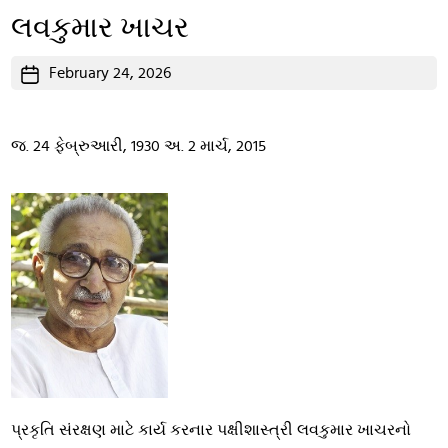
લવકુમાર ખાચર
Post
February 24, 2026
date
જ. 24 ફેબ્રુઆરી, 1930 અ. 2 માર્ચ, 2015
પ્રકૃતિ સંરક્ષણ માટે કાર્ય કરનાર પક્ષીશાસ્ત્રી લવકુમાર ખાચરનો