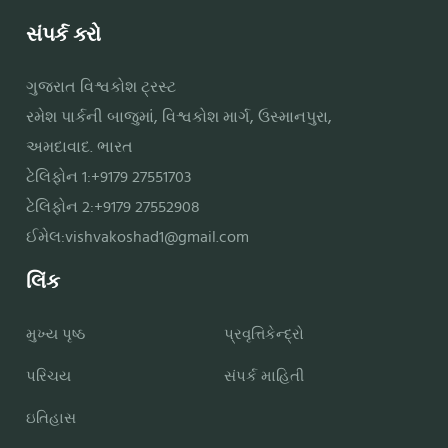
સંપર્ક કરો
ગુજરાત વિશ્વકોશ ટ્રસ્ટ
રમેશ પાર્કની બાજુમાં, વિશ્વકોશ માર્ગ, ઉસ્માનપુરા,
અમદાવાદ. ભારત
ટેલિફોન 1:+9179 27551703
ટેલિફોન 2:+9179 27552908
ઈમેલ:
vishvakoshad1@gmail.com
લિંક
મુખ્ય પૃષ્ઠ
પ્રવૃત્તિકેન્દ્રો
પરિચય
સંપર્ક માહિતી
ઇતિહાસ