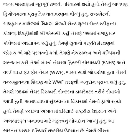
જન્મ જસદણમાં ભૂતપૂર્વ રાજવી પરિવારમાં થયો હતો. તેમનું બાળપણ
હિંગોળગઢના પ્રાકૃતિક વાતાવરણમાં વીત્યું હતું. રાજકોટની
રાજકુમાર કૉલેજમાં શિક્ષણ મેળવી સેન્ટ લુઇસ સેન્ટ સ્ટીફન્સ
કૉલેજ, દિલ્હીમાંથી બી.એસસી. કર્યું. તેમણે 1956માં રાજકુમાર
કૉલેજમાં અધ્યાપન કર્યું હતું. તેમણે યુવાનો પ્રકૃતિસંરક્ષણમાં
જોડાય એ માટે પ્રયત્નો કર્યા. તેમણે નેચરક્લબ અને કૅમ્પિંગની
શરૂઆત કરી. તેઓ બૉમ્બે નેચરલ હિસ્ટરી સોસાયટી (BNHS) અને
વર્લ્ડ વાઇડ ફંડ ફોર નેચર (WWF), ભારત સાથે જોડાયેલા હતા. તેમને
વન્યજીવનના શિક્ષણ માટે WWF તરફથી અનુદાન પ્રાપ્ત થયું હતું.
તેમણે 1984માં નેચર ડિસ્ક્વરી સેન્ટરના ડાયરેક્ટર તરીકે સેવાઓ
આપી હતી. અમદાવાદના સુંદરવનના વિકાસમાં તેમનો ફાળો રહ્યો
હતો. તેમણે કચ્છના અખાતમાં દરિયાઈ રાષ્ટ્રીય ઉદ્યાન અને
અભયારણ્ય બનાવવા માટે મહત્ત્વનું યોગદાન આપ્યું હતું. આ
ભારતનું પ્રથમ દરિયાઈ રાષ્ટ્રીય ઉદ્યાન છે. તેમણે ગીરના