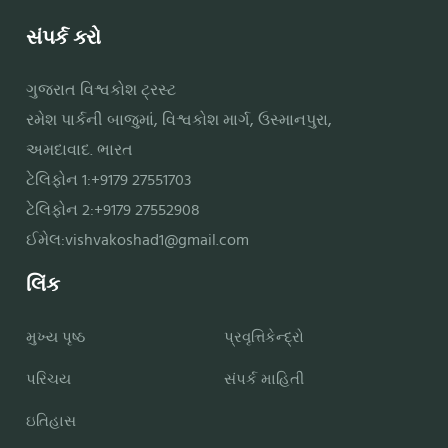
સંપર્ક કરો
ગુજરાત વિશ્વકોશ ટ્રસ્ટ
રમેશ પાર્કની બાજુમાં, વિશ્વકોશ માર્ગ, ઉસ્માનપુરા,
અમદાવાદ. ભારત
ટેલિફોન 1:+9179 27551703
ટેલિફોન 2:+9179 27552908
ઈમેલ:
vishvakoshad1@gmail.com
લિંક
મુખ્ય પૃષ્ઠ
પ્રવૃત્તિકેન્દ્રો
પરિચય
સંપર્ક માહિતી
ઇતિહાસ