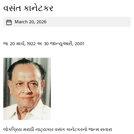
વસંત કાનેટકર
Post
March 20, 2026
date
જ. 20 માર્ચ, 1922 અ. 30 જાન્યુઆરી, 2001
લોકપ્રિય મરાઠી નાટ્યકાર વસંત કાનેટકરનો જન્મ સતારા