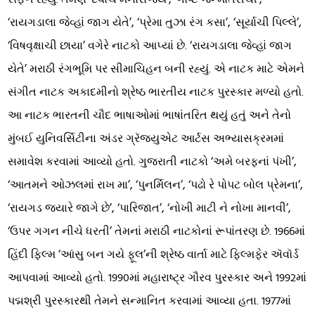
‘રાયગડાલા જેવ્હાં જાગ યેતે’, ‘પ્રેમા તુઝા રંગ કસા’, ‘સૂર્યાચી પિલ્લે’,
‘વિષવૃક્ષાચી છાયા’ વગેરે નાટકો આપ્યાં છે. ‘રાયગડાલા જેવ્હાં જાગ
યેતે’ મરાઠી રંગભૂમિ પર સીમાચિહન બની રહ્યું. એ નાટક માટે એમને
સંગીત નાટક અકાદમીનો શ્રેષ્ઠ ભારતીય નાટક પુરસ્કાર મળ્યો હતો.
આ નાટક ભારતની ચૌદ ભાષાઓમાં ભાષાંતરિત થયું હતું અને તેનો
મુંબઈ યુનિવર્સિટીના અંડર ગ્રૅજ્યુએટ આર્ટસ અભ્યાસક્રમમાં
સમાવેશ કરવામાં આવ્યો હતો. ગુજરાતી નાટકો ‘અમે બરફનાં પંખી’,
‘આતમને ઓઝલમાં રાખ મા’, ‘પુનર્મિલન’, ‘પઢો રે પોપટ બોલ પ્રેમના’,
‘રાયગડ જ્યારે જાગે છે’, ‘પારિજાત’, ‘નોખી માટી ને નોખા માનવી’,
‘ઉપર ગગન નીચે ધરતી’ તેમનાં મરાઠી નાટકોનાં રૂપાંતરણ છે. 1966માં
હિંદી ફિલ્મ ‘આંસુ બન ગયે ફૂલ’ની શ્રેષ્ઠ વાર્તા માટે ફિલ્મફેર ઍવૉર્ડ
આપવામાં આવ્યો હતો. 1990માં મહારાષ્ટ્ર ગૌરવ પુરસ્કાર અને 1992માં
પદ્મશ્રી પુરસ્કારથી તેમને સન્માનિત કરવામાં આવ્યા હતા. 1977માં