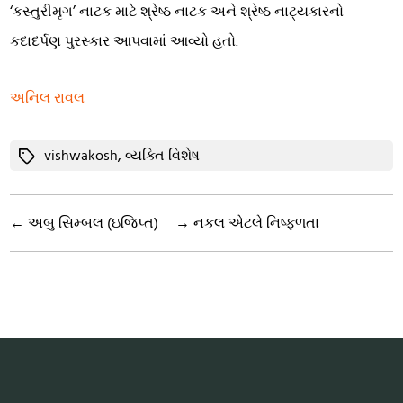
‘કસ્તુરીમૃગ’ નાટક માટે શ્રેષ્ઠ નાટક અને શ્રેષ્ઠ નાટ્યકારનો
કદાદર્પણ પુરસ્કાર આપવામાં આવ્યો હતો.
અનિલ રાવલ
Tags
vishwakosh
,
વ્યક્તિ વિશેષ
←
અબુ સિમ્બલ (ઇજિપ્ત)
→
નકલ એટલે નિષ્ફળતા