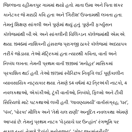
જિલ્લાના રહીમતપુર ગામમાં થયો હતો. માતા ઉમા અને પિતા શંકર
કાનેટકર જે મરાઠી કવિ હતા અને ‘ગિરીશ’ ઉપનામથી લખતા હતા.
તેમનું શિક્ષણ સાંગલી અને પુણેમાં થયું હતું. પુણેની ફર્ગ્યુસન
કૉલેજમાંથી બી.એ. અને સાંગલીની વિલિંગ્ડન કૉલેજમાંથી એમ.એ.
થયા. 1946માં નાશિકની હંસરાજ પ્રાગજી ઠાકરે કૉલેજમાં અધ્યાપક
તરીકે જોડાયા. તેઓ મૅટ્રિકમાં હતા ત્યારથી કવિતા, વાર્તા અને
નિબંધ લખતા. તેમની પ્રથમ વાર્તા 1939માં ‘મનોહર’ માસિકમાં
પ્રકાશિત થઈ હતી. તેઓ 1973માં સ્વૈચ્છિક નિવૃત્તિ લઈ પૂર્ણકાલીન
વ્યાવસાયિક નાટ્યકાર થયા. તેમણે 54 વર્ષમાં 42 ત્રિઅંકી નાટકો, 4
નવલકથાઓ, એકાંકીઓ, ટૂંકી વાર્તાઓ, નિબંધો, ફિલ્મો અને ટીવી
સિરિયલો માટે પટકથાઓ લખી હતી. ‘લાવણ્યમયી’ વાર્તાસંગ્રહ; ‘ઘર’,
‘પંખ’, ‘પોરકા’ મૌલિક અને ‘તેથે ચલ રાણી’ અનૂદિત નવલકથા એમણે
આપ્યાં છે. તેમનું પ્રથમ નાટક ‘વેડ્યાચે ઘર ઉન્હાંત’ રંગભૂમિ પર
સફળ રહ્યું. તેમણે ‘દેવાંચે મનોરાજ્ય’, ‘ગોષ્ટ જન્માંતરીચી’,