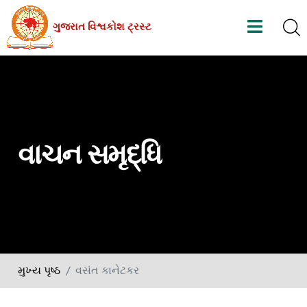
Skip
ગુજરાત વિશ્વકોશ ટ્રસ્ટ
to
the
content
વાચન સમૃદ્ધિ
મુખ્ય પૃષ્ઠ
વસંત કાનેટકર