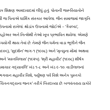
 શિક્ષણ અમદાવાદમાં લીધું હતું. પોતાની જરૂરિયાતોને
 જ પિતાએ ધાર્મિક સંસ્કાર આપેલા. જૈન સમાજમાં જાગૃતિ
ઉપનામો રાખેલાં. થોડાંક ઉપનામો જોઈએ – ‘કૈવલ્ય’,
ી શોપનહોઅર અને નિત્શેથી તેઓ ખૂબ પ્રભાવિત થયેલા. એમણે
યોગી થાય તેવાં છે. તેમણે જૈન ધર્મના વાડા ભૂલીને જૈન
(૧૯૦૬), ‘સુદર્શન’ ભાગ-૧ (૧૯૦૮) અને ‘મૃત્યુના મોંમાં અથવા
ે ‘મસ્તવિલાસ’ (૧૯૨૫). ‘શ્રી મહાવીર’ (૧૯૦૮) શીર્ષક
ન સમાચાર ગદ્યાવલિ’ ખંડ ૧-૮ અને ખંડ ૯-૧૦. વાડીલાલનાં
 ભગવાન મહાવીર વિશે, પર્યુષણ પર્વ વિશે અનેક પુસ્તકો
‘ચિંતનગદ્યના જનક’ તરીકે બિરદાવ્યા છે. બળવંતરાય ઠાકોરે