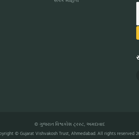
સંપર્ક માહિતી
સ
© ગુજરાત વિશ્વકોશ ટ્રસ્ટ, અમદાવાદ
pyright ©
Gujarat Vishvakosh Trust
, Ahmedabad. All rights reserved 