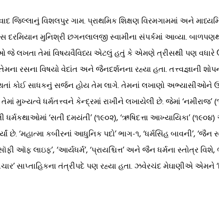
 જિલ્લાનું વિશલપુર ગામ. પ્રાથમિક શિક્ષણ વિરમગામમાં અને માધ્યમિક
 દરમિયાન મુનિશ્રી છગનલાલજી સ્વામીના સંપર્કમાં આવ્યા. બાળપણથી
ેઓ જે લખતા તેમાં વિષયવૈવિધ્ય એટલું હતું કે એમણે ત્રીસથી પણ વધારે 
ે. તેમના રસના વિષયો વેદાંત અને જૈનદર્શનના રહ્યા હતા. તત્ત્વજ્ઞાન
ાર થતાં કોઈ સાધકનું સર્જન હોય તેમ લાગે. તેમનાં લખાણો અભ્યાસીઓને ઉપ
 મુખ્યત્વે ધર્મતત્ત્વને કેન્દ્રમાં રાખીને લખાયેલી છે. જેમાં ‘નમીરાજ’ 
ી ધર્મકથાઓમાં ‘સતી દમયંતી’ (૧૯૦૨), ‘ઋષિદત્તા આખ્યાયિકા’ (૧૯૦૪) અન
ર્યાં છે. ‘મહાત્મા કબીરનાં આધુનિક પદો’ ભાગ-૧, ‘ધર્મસિંહ બાવની’, ‘જૈ
ી ઑફ લાઇફ’, ‘આર્યધર્મ’, ‘પ્રાયશ્ચિત્ત’ અને જૈન ધર્મના સ્તોત્ર વિશે,
ાચાર’ સાપ્તાહિકના તંત્રીપદે પણ રહ્યા હતા. ઝવેરચંદ મેઘાણીએ એમને 