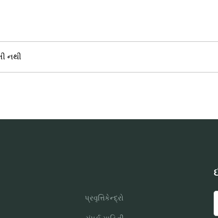
તી નથી
ઈ
પ્રવૃત્તિકેન્દ્રો