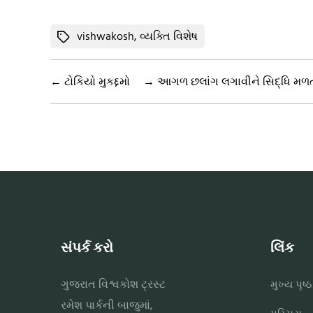
Tags
vishwakosh
,
વ્યક્તિ વિશેષ
←
ટોકિયો મુકદ્દમો
→
આગળ છલાંગ લગાવીને સિદ્ધિ મળ
સંપર્ક કરો
લિંક
ગુજરાત વિશ્વકોશ ટ્રસ્ટ
મુખ્ય પૃષ્ઠ
રમેશ પાર્કની બાજુમાં,