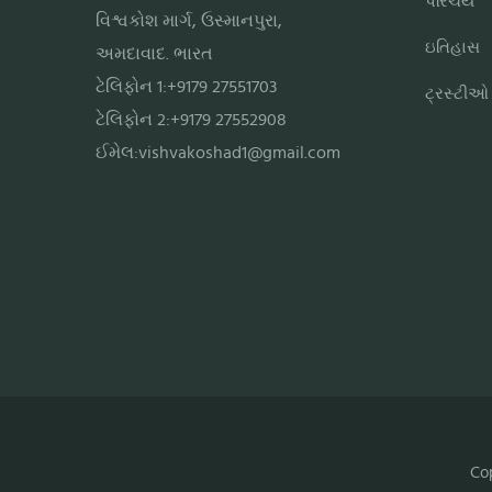
પરિચય
વિશ્વકોશ માર્ગ, ઉસ્માનપુરા,
ઇતિહાસ
અમદાવાદ. ભારત
ટેલિફોન 1:+9179 27551703
ટ્રસ્ટીઓ
ટેલિફોન 2:+9179 27552908
ઈમેલ:
vishvakoshad1@gmail.com
Co