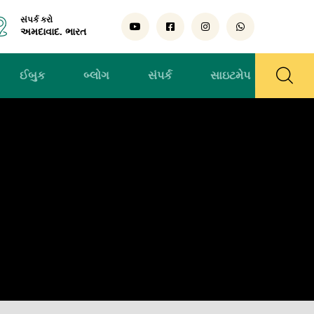
સંપર્ક કરો
અમદાવાદ. ભારત
ઈબુક
બ્લોગ
સંપર્ક
સાઇટમેપ