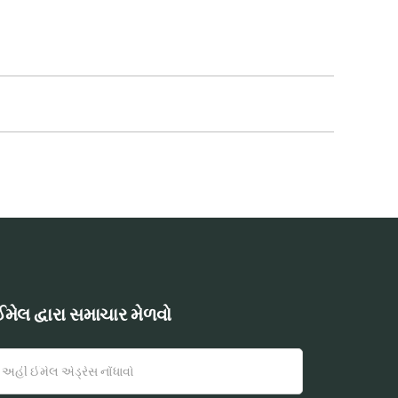
મેલ દ્વારા સમાચાર મેળવો