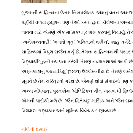
ગુજરાતી સાહિત્યના ઉત્તમ નિબંધલેખક. એમનું વતન અમદાવાદ
પહોંચી વળવા ટ્યૂશન પણ તેઓ કરતા હતા. કૉલેજના અભ્યાસ
લાવવા માટે એમણે એક માસિકપત્ર શરૂ કરવાનું વિચાર્યું. ત
‘અનેકાન્તવાદી’, ‘ભમતો ભૂત’, ‘વનિતાનો વકીલ’, ‘શાહ’ વગેર
સાહિત્યમાં વિપુલ સર્જન કર્યું છે. તેમના સાહિત્યમાંથી પસ
વિદ્યાર્થીગૃહની સ્થાપના કરેલી. તેમણે નવલકથાઓ આપી છે તેમાં
અમૃતલાલનું અઠવાડિયું’ (૧૯૨૧) ઉલ્લેખનીય છે. તેમણે લખેલ
સૂચવે છે તેમ ચરિત્રનો ગ્રંથ છે. એમણે થોડાં સંપાદનો પણ ક
અન્ય નોંધપાત્ર પુસ્તકોમાં ‘પોલિટિકલ ગીત અથવા ધી ફિલૉસૉફ
એમની પાસેથી મળે છે. ‘જૈન હિતેચ્છુ’ માસિક અને ‘જૈન સમ
વિલક્ષણ ગદ્યકાર અને મૂર્ધન્ય વિવેચક ગણાવ્યા છે.
નલિની દેસાઈ