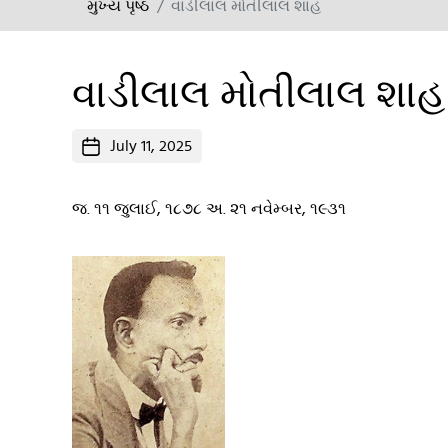
મુખ્ય પૃષ્ઠ
વાડીલાલ મોતીલાલ શાહ
વાડીલાલ મોતીલાલ શાહ
Post
July 11, 2025
date
જ. ૧૧ જુલાઈ, ૧૮૭૮ અ. ૨૧ નવેમ્બર, ૧૯૩૧