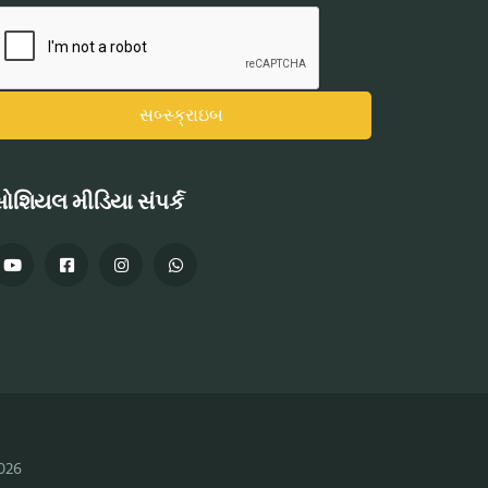
ોશિયલ મીડિયા સંપર્ક
2026