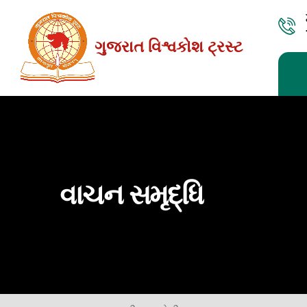
Skip
to
ગુજરાત વિશ્વકોશ ટ્રસ્ટ
the
content
વાચન સમૃદ્ધિ