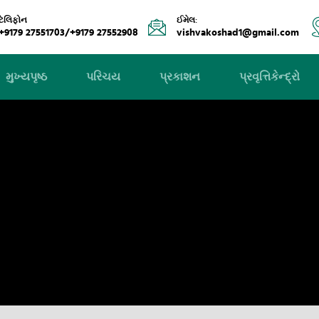
ટેલિફોન
ઈમેલ:
+9179 27551703/+9179 27552908
vishvakoshad1@gmail.com
મુખ્યપૃષ્ઠ
પરિચય
પ્રકાશન
પ્રવૃત્તિકેન્દ્રો