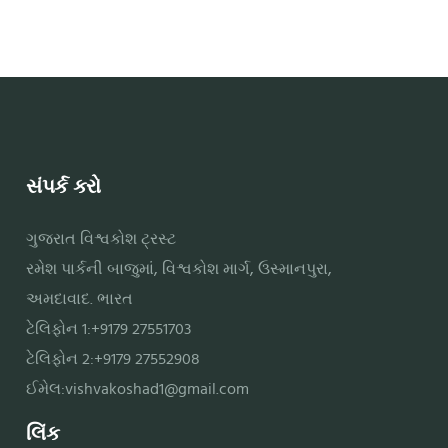
સંપર્ક કરો
ગુજરાત વિશ્વકોશ ટ્રસ્ટ
રમેશ પાર્કની બાજુમાં, વિશ્વકોશ માર્ગ, ઉસ્માનપુરા,
અમદાવાદ. ભારત
ટેલિફોન 1:+9179 27551703
ટેલિફોન 2:+9179 27552908
ઈમેલ:
vishvakoshad1@gmail.com
લિંક