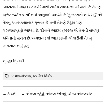
‘આયનામાં કોણ છે ?’ વગેરે મળી સાતેક નવલકથાઓ મળી છે. તેમણે
‘શ્રેષ્ઠ જર્મન વાતો’ નામે અનુવાદ આપ્યો છે. ‘હું ભટકતો શાયર છું’ એ
તેમનું આત્મકથાત્મક પુસ્તક છે. વળી તેમણે ઉર્દૂમાં પણ
ગઝલસંગ્રહો આપ્યા છે. ‘દીવાને આદમ’ (૧૯૯૨) એ તેમની સમગ્ર
કવિતાનો સંચય છે. અમદાવાદમાં આંતરડાની બીમારીથી તેમનું
અવસાન થયું હતું.
શ્રદ્ધા ત્રિવેદી
Tags
vishwakosh
,
વ્યક્તિ વિશેષ
←
ડૅઇઝી
→
એકલા રહેવું, એકલા ઊગવું એ જ એકલવીર