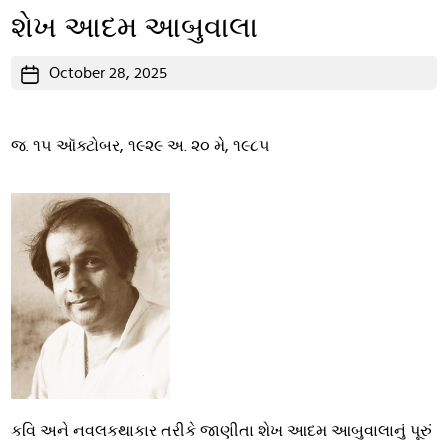
શેખ આદમ આબુવાલા
Post
October 28, 2025
date
જ. ૧૫ ઑક્ટોબર, ૧૯૨૯ અ. ૨૦ મે, ૧૯૮૫
કવિ અને નવલકથાકાર તરીકે જાણીતા શેખ આદમ આબુવાલાનું પૂરું