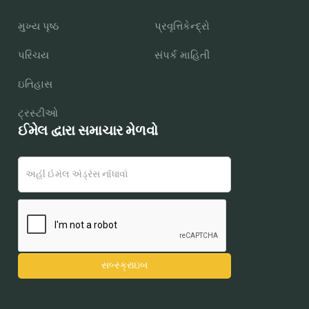
મુખ્ય પૃષ્ઠ
પ્રવૃત્તિકેન્દ્રો
પરિચય
સંપર્ક માહિતી
ઇતિહાસ
ટ્રસ્ટીઓ
ઈમેલ દ્વારા સમાચાર મેળવો