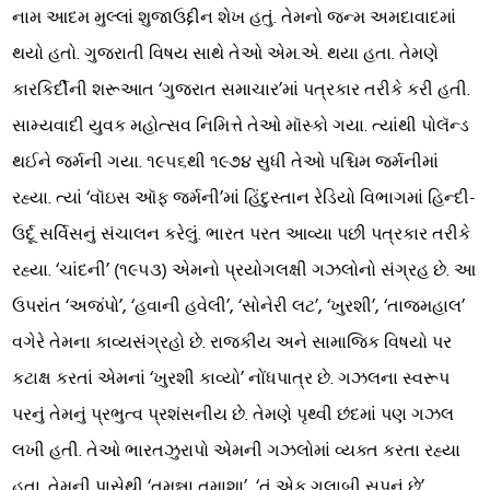
નામ આદમ મુલ્લાં શુજાઉદ્દીન શેખ હતું. તેમનો જન્મ અમદાવાદમાં
થયો હતો. ગુજરાતી વિષય સાથે તેઓ એમ.એ. થયા હતા. તેમણે
કારકિર્દીની શરૂઆત ‘ગુજરાત સમાચાર’માં પત્રકાર તરીકે કરી હતી.
સામ્યવાદી યુવક મહોત્સવ નિમિત્તે તેઓ મૉસ્કો ગયા. ત્યાંથી પોલૅન્ડ
થઈને જર્મની ગયા. ૧૯૫૬થી ૧૯૭૪ સુધી તેઓ પશ્ચિમ જર્મનીમાં
રહ્યા. ત્યાં ‘વૉઇસ ઑફ જર્મની’માં હિંદુસ્તાન રેડિયો વિભાગમાં હિન્દી-
ઉર્દૂ સર્વિસનું સંચાલન કરેલું. ભારત પરત આવ્યા પછી પત્રકાર તરીકે
રહ્યા. ‘ચાંદની’ (૧૯૫૩) એમનો પ્રયોગલક્ષી ગઝલોનો સંગ્રહ છે. આ
ઉપરાંત ‘અજંપો’, ‘હવાની હવેલી’, ‘સોનેરી લટ’, ‘ખુરશી’, ‘તાજમહાલ’
વગેરે તેમના કાવ્યસંગ્રહો છે. રાજકીય અને સામાજિક વિષયો પર
કટાક્ષ કરતાં એમનાં ‘ખુરશી કાવ્યો’ નોંધપાત્ર છે. ગઝલના સ્વરૂપ
પરનું તેમનું પ્રભુત્વ પ્રશંસનીય છે. તેમણે પૃથ્વી છંદમાં પણ ગઝલ
લખી હતી. તેઓ ભારતઝુરાપો એમની ગઝલોમાં વ્યક્ત કરતા રહ્યા
હતા. તેમની પાસેથી ‘તમન્ના તમાશા’, ‘તું એક ગુલાબી સપનું છે’,