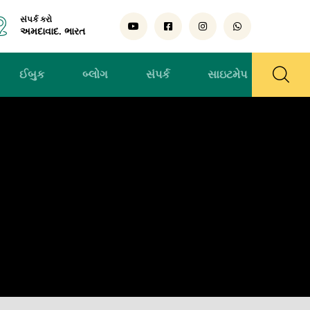
સંપર્ક કરો
અમદાવાદ. ભારત
ઈબુક
બ્લોગ
સંપર્ક
સાઇટમેપ