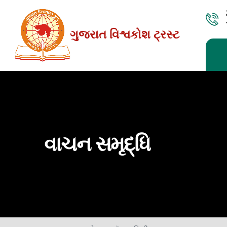
Skip
to
ગુજરાત વિશ્વકોશ ટ્રસ્ટ
the
content
વાચન સમૃદ્ધિ