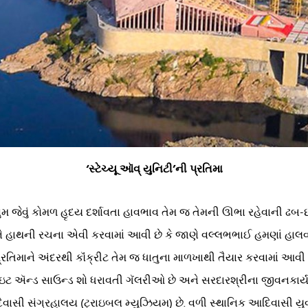
‘સ્ટેચ્યૂ ઑવ્ યુનિટી’ની પ્રતિમા
મ જેવું કોમળ હૃદય દર્શાવતા હાવભાવ તેમ જ તેમની ઊભા રહેવાની ઢબ-છટા
બંને હાથની રચના એવી કરવામાં આવી છે કે જાણે વલ્લભભાઈ હમણાં હાલ
રા પ્રતિમાને અંદરથી કૉંક્રીટ તેમ જ ધાતુના માળખાથી તૈયાર કરવામાં આ
ાઇટ ઍન્ડ સાઉન્ડ શો ધરાવતી ગૅલરીઓ છે અને સરદારશ્રીના જીવનકાર્ય
આદિવાસી સંગ્રહાલય (ટ્રાઇબલ મ્યુઝિયમ) છે. વળી સ્થાનિક આદિવાસી