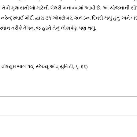
 તેવી મુલાકાતીઓ માટેની ગૅલરી બનાવવામાં આવી છે. આ યોજનાની સ
ન નરેન્દ્રભાઈ મોદી દ્વારા ૩૧ ઑક્ટોબર, ૨૦૧૩ના દિવસે થયું હતું અને
 તરીકે તેમના જ હસ્તે તેનું લોકાર્પણ પણ થયું.
વૉલ્યુમ ભાગ-૧૦, સ્ટેચ્યૂ ઑવ્ યુનિટી, પૃ. ૬૬)