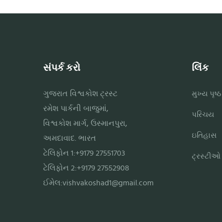
સંપર્ક કરો
લિંક
ગુજરાત વિશ્વકોશ ટ્રસ્ટ
મુખ્ય પૃષ્ઠ
રમેશ પાર્કની બાજુમાં,
પરિચય
વિશ્વકોશ માર્ગ, ઉસ્માનપુરા,
ઇતિહાસ
અમદાવાદ. ભારત
ટેલિફોન 1:+9179 27551703
ટ્રસ્ટીઓ
ટેલિફોન 2:+9179 27552908
ઈમેલ:
vishvakoshad1@gmail.com