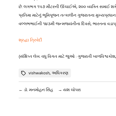
છે. લગભગ ૧૫૭ મીટરની ઊંચાઈએ, ૨૦૦ વ્યક્તિ સમાઈ શકે
પ્રતિમા માટેનું ભૂમિપૂજન તત્કાલીન ગુજરાતના મુખ્યપ્રધા
વલ્લભભાઈની ૧૪૩મી જન્મજયંતીના દિવસે, ભારતના વડાપ્રધાન
શ્રદ્ધા ત્રિવેદી
(સંક્ષિપ્ત લેખ. વધુ વિગત માટે જુઓ : ગુજરાતી બાળવિશ્વકોશ, 
Tags
vishwakosh
,
અધિકરણ
←
ડૉ. મનમોહન સિંહ
→
યશ ચોપરા