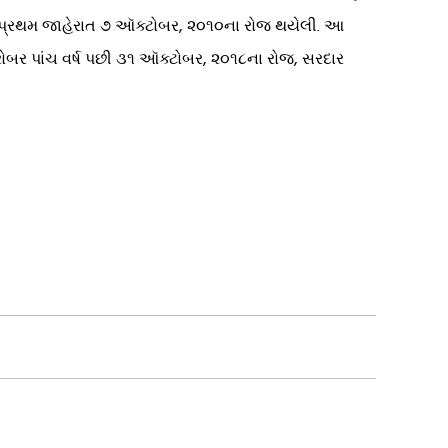
ૌપ્રથમ જાહેરાત ૭ ઑક્ટોબર, ૨૦૧૦ના રોજ થયેલી. આ
 બરોબર પાંચ વર્ષ પછી ૩૧ ઑક્ટોબર, ૨૦૧૮ના રોજ, સરદાર