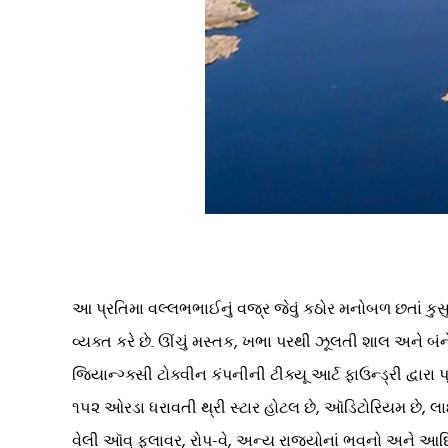
આ પ્રતિમા વલ્લભભાઈનું વજ્ર જેવું કઠોર મનોબળ છતાં કુસુ
વ્યક્ત કરે છે. ઊંચું મસ્તક, ખભા પરથી ઝૂલતી શાલ અને 
જિયાન્ગ્ક્સી ટોક્વીન કંપનીની ટીક્યૂ આર્ટ ફાઉન્ડ્રી દ્વા
૧૫૨ ઓરડા ધરાવતી થ્રી સ્ટાર હોટલ છે, ઑડિટોરિયમ છે, લ
વેલી ઑવ્ ફ્લાવર, રોપ-વે, અન્ય રાજ્યોનાં ભવનો અને 