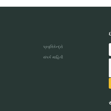
ઈ
પ્રવૃત્તિકેન્દ્રો
સંપર્ક માહિતી
સ