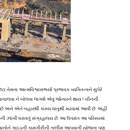
 તેમના આત્મવિશ્વાસભર્યા પ્રભાવક વ્યક્તિત્વને સુપેરે
વાચાલવા ને બોલવા લાગશે એવું જોનારને થાય ! ચીનની
વી છે અને એને બહારથી કાંસ્ય ધાતુથી મઢવામાં આવી છે. અહીં
ની ઝાંખી ધરાવતું સંગ્રહાલય છે. આ ઉપરાંત આ પરિસરમાં
 યુવાનોને ગાઇડની કામગીરીની તાલીમ આપવાની યોજના પણ