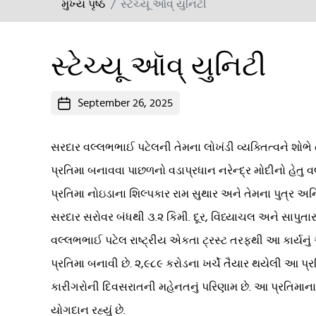
મુખ્ય પૃષ્ઠ
સ્ટેચ્યૂ ઑવ્ યુનિટી
સ્ટેચ્યૂ ઑવ્ યુનિટી
Post
September 26, 2025
date
સરદાર વલ્લભભાઈ પટેલની તેમના લોખંડી વ્યક્તિત્વને શોભે 
પ્રતિમા બનાવવા પાછળનો વડાપ્રધાન નરેન્દ્ર મોદીનો હેતુ 
પ્રતિમા નોઇડાના શિલ્પકાર રામ સુથાર અને તેમના પુત્ર અ
સરદાર સરોવર બંધથી ૩.૨ કિમી. દૂર, વિંધ્યાચલ અને સાપ
વલ્લભભાઈ પટેલ રાષ્ટ્રીય એકતા ટ્રસ્ટ તરફથી આ કાર્યનું 
પ્રતિમા બનાવી છે. ૨,૯૮૯ કરોડના ખર્ચે તૈયાર થયેલી આ પ્ર
કારીગરોની દિવસરાતની મહેનતનું પરિણામ છે. આ પ્રતિમાના 
યોગદાન રહ્યું છે.