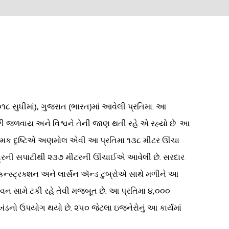
૦૧૮ સુધીમાં), ગુજરાત (ભારત)માં આવેલી પ્રતિમા. આ
ગીરી જળવાય અને વિશ્વને તેની જાણ થતી રહે એ રહ્યો છે. આ
્યાત્મિક દૃષ્ટિએ અણમોલ એવી આ પ્રતિમા ૧૩૮ મીટર ઊંચા
મુદ્રની સપાટીથી ૨૩૭ મીટરની ઊંચાઈએ આવેલી છે. સરદાર
 કન્સ્ટ્રક્શન અને લાર્સન ઍન્ડ ટુબ્રોએ સાથે મળીને આ
ા પવન સામે ટકી રહે તેવી મજબૂત છે. આ પ્રતિમા ૪,૦૦૦
ખંડનો ઉપયોગ થયો છે. ૨૫૦ જેટલા ઇજનેરોનું આ કાર્યમાં