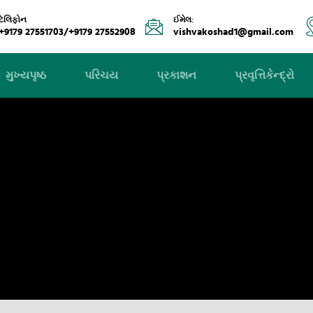
ટેલિફોન
ઈમેલ:
+9179 27551703/+9179 27552908
vishvakoshad1@gmail.com
મુખ્યપૃષ્ઠ
પરિચય
પ્રકાશન
પ્રવૃત્તિકેન્દ્રો