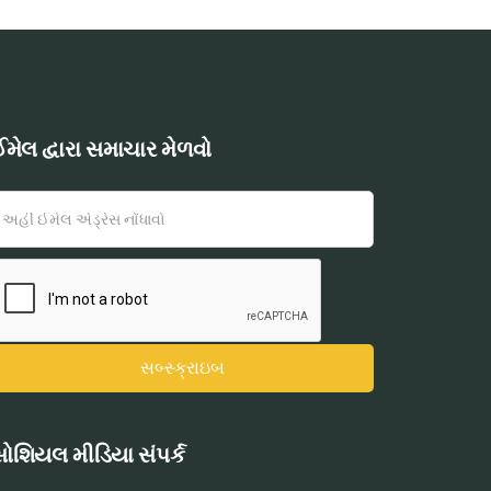
મેલ દ્વારા સમાચાર મેળવો
ોશિયલ મીડિયા સંપર્ક