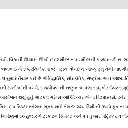
તેવી, વિશ્વની ઊંચામાં ઊંચી (૧૮૨ મીટર + ૫૮ મીટરની પડથાર : ઈ. સ. ૨
વલ્લભભાઈએ રાષ્ટ્રનિર્માણમાં જે મહાન યોગદાન આપ્યું હતું તેની યાદ
નિલ સુથારે તૈયાર કરી છે. ઐતિહાસિક, સાંસ્કૃતિક, રાષ્ટ્રીય અને આધ
ુતારાની ટેકરીઓની વચ્ચે, રાજપીપળાની નજીક આવેલા સાધુ બેટ ઉપર સ
આયોજન થયું હતું. માઇકલ ગ્રેવ્સ આર્કિટૅક્ચર ઍન્ડ ડિઝાઇનર્સ, ટર્નર
તિમા ૬.૫ રિક્ટર સ્કેલના ભૂકંપ સામે તેમ જ ૨૨૦ કિમી.ની ઝડપે ફૂંકાત
નિર્માણમાં ૯૦ હજાર મેટ્રિક ટન સિમેન્ટ અને ૨૫ હજાર મેટ્રિક ટન લો