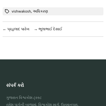
Tags
vishwakosh
,
અધિકરણ
←
પ્રહલાદ પારેખ
→
ભૂલાભાઈ દેસાઈ
સંપર્ક કરો
ગુજરાત વિશ્વકોશ ટ્રસ્ટ
રમેશ પાર્કની બાજુમાં, વિશ્વકોશ માર્ગ, ઉસ્માનપુરા,