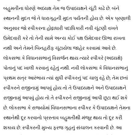
બહુમતીના ધોરણે અધ્યક્ષ તેમ જ ઉપાધ્યક્ષને ચૂંટી કાઢે છે. બંને
સ્થાનની મુદત જે તે ધારાગૃહની મુદત પર્યંતની હોય છે. એક પ્રણાલી
અનુસાર જો સ્પીકરના હોદ્દાધારી પદાધિકારી નવી ચૂંટણી વખતે
ઉમેદવારી કરે તો તેની સામે અન્ય કોઈ પક્ષ ઉમેદવાર ઊભા રાખતા
નથી અને તેમને બિનહરીફ ચૂંટાયેલા જાહેર કરવામાં આવે છે.
લોકસભા કે વિધાનસભાનું વિસર્જન થાય ત્યારે સ્પીકરે (અધ્યક્ષે)
પોતાનું પદ ખાલી કરવાનું રહેતું નથી. નવી લોકસભા કે વિધાનસભાનું
પ્રથમ સત્ર આરંભાય ત્યાં સુધી સ્પીકરનું પદ ચાલુ રહે છે; તેમ છતાં
સ્પીકરને રાજીનામું આપવું હોય તો તે ઉપાધ્યક્ષને અને ઉપાધ્યક્ષને
રાજીનામું આપવું હોય તો તે સ્પીકરને રાજીનામું આપી છૂટા થઈ શકે
છે. લોકસભા કે રાજ્યોમાં વિધાનસભાના સ્પીકર કે ઉપાધ્યક્ષને તેમના
સ્થાનેથી દૂર કરવાનો પ્રસ્તાવ બહુમતીથી મંજૂર થાય તો દૂર કરી
શકાય છે. સ્પીકરની મુખ્ય ફરજ ગૃહનું સંચાલન કરવાની છે. આ