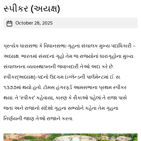
સ્પીકર (અયક્ષ)
Post
October 28, 2025
date
પ્રત્યેક ધારાસભા કે વિધાનસભા-ગૃહના સંચાલક મુખ્ય પદાધિકારી –
અધ્યક્ષ. ભારતમાં સંસદનાં ગૃહો તેમ જ રાજ્યોનાં ધારાગૃહોના મુખ્ય
સંચાલનના વ્યવસ્થાપનની જવાબદારી તેઓ અદા કરે છે.
સ્પીકર(અધ્યક્ષ)-પદનો ઉદગમ ઇંગ્લૅન્ડની પાર્લમેન્ટમાં ઈ. સ.
૧૩૭૭માં થયો હતો. ટૉમસ હંગરફર્ડ આમસભાના પ્રથમ સ્પીકર
થયા. તે ‘સ્પીકર’ કહેવાયા, કારણ કે સૈકાઓ પહેલાં તે રાજા પાસે
જતા અને રાજાનો સંદેશો ગૃહના સભ્યોને કહેતા તેમ ગૃહના
નિર્ણયની જાણ તેઓ રાજાને કરતા.