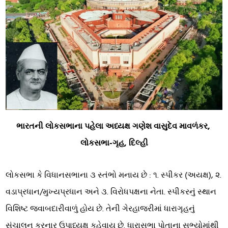
ભારતની લોકસભાના પહેલા અધ્યક્ષ ગણેશ વાસુદેવ માવળંકર,
લોકસભા-ગૃહ, દિલ્હી
લોકસભા કે વિધાનસભાના ૩ સ્તંભો મનાય છે : ૧. સ્પીકર (અયક્ષ), ૨.
વડાપ્રધાન/મુખ્યપ્રધાન અને ૩. વિરોધપક્ષના નેતા. સ્પીકરનું સ્થાન
વિશિષ્ટ જવાબદારીવાળું હોય છે. તેની ગેરહાજરીમાં ધારાગૃહનું
સંચાલન કરનાર ઉપાધ્યક્ષ કહેવાય છે. ધારાસભા પોતાના સભ્યોમાંથી