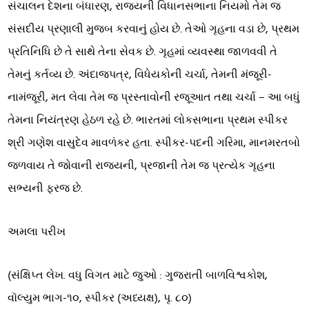
સંચાલન દેશના બંધારણ, રાજ્યની વિધાનસભાના નિયમો તેમ જ
સંસદીય પ્રણાલી મુજબ કરવાનું હોય છે. તેઓ ગૃહના વડા છે, પ્રથમ
પ્રતિનિધિ છે તે સાથે તેના સેવક છે. ગૃહમાં વ્યવસ્થા જાળવવી તે
તેમનું કર્તવ્ય છે. અંદાજપત્ર, વિધેયકોની ચર્ચા, તેમની મંજૂરી-
નામંજૂરી, મત લેવા તેમ જ પ્રસ્તાવોની રજૂઆત તથા ચર્ચા – આ બધું
તેમના નિયંત્રણ હેઠળ રહે છે. ભારતમાં લોકસભાના પ્રથમ સ્પીકર
શ્રી ગણેશ વાસુદેવ માવળંકર હતા. સ્પીકર-પદની ગરિમા, માનમરતબો
જળવાય તે જોવાની રાજ્યની, પ્રજાની તેમ જ પ્રત્યેક ગૃહના
સભ્યની ફરજ છે.
અમલા પરીખ
(સંક્ષિપ્ત લેખ. વધુ વિગત માટે જુઓ : ગુજરાતી બાળવિશ્વકોશ,
વૉલ્યુમ ભાગ-૧૦, સ્પીકર (અધ્યક્ષ), પૃ. ૮૦)