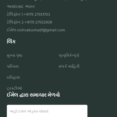
અમદાવાદ. ભારત
ટેલિફોન 1:+9179 27551703
ટેલિફોન 2:+9179 27552908
ઈમેલ:
vishvakoshad1@gmail.com
લિંક
મુખ્ય પૃષ્ઠ
પ્રવૃત્તિકેન્દ્રો
પરિચય
સંપર્ક માહિતી
ઇતિહાસ
ટ્રસ્ટીઓ
ઈમેલ દ્વારા સમાચાર મેળવો