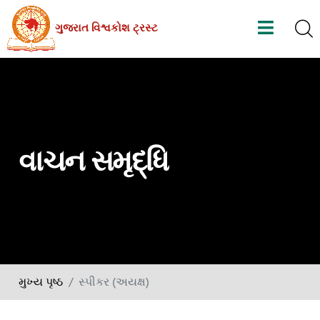
Skip
ગુજરાત વિશ્વકોશ ટ્રસ્ટ
to
the
content
વાચન સમૃદ્ધિ
મુખ્ય પૃષ્ઠ
સ્પીકર (અયક્ષ)