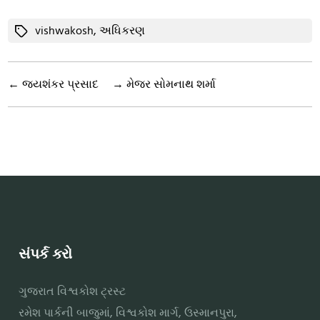
Tags
vishwakosh
,
અધિકરણ
←
જયશંકર પ્રસાદ
→
મેજર સોમનાથ શર્મા
સંપર્ક કરો
ગુજરાત વિશ્વકોશ ટ્રસ્ટ
રમેશ પાર્કની બાજુમાં, વિશ્વકોશ માર્ગ, ઉસ્માનપુરા,