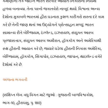
કમાણીની તક જોઈને ભારત સરકારે આયાત-નિકાસના નિયમો
હળવા બનાવ્યા. તેના પરનો જકાતવેરો નાબૂદ થયો. વિશ્વના અન્ય
દેશોના મુકાબલે ભારતમાં હીરા ઘડનારા કુશળ કારીગરો સસ્તા દરે કામ
કરે છે તેની જાણ થતાં આ ઉદ્યોગને પ્રોત્સાહન મળ્યું. ભારત
સામાન્ય રીતે બેલ્જિયમ, ઇંગ્લૅન્ડ, ઇઝરાયલ, સંયુક્ત આરબ
પ્રજાસત્તાક, સંયુક્ત આરબ અમીરાત, હૉંગકૉંગ અને અમેરિકાથી
રુક્ષ હીરાની આયાત કરે છે; જ્યારે ઘડેલા હીરાની નિકાસ અમેરિકા,
બેલ્જિયમ, હૉંગકૉંગ, સિંગાપોર, ઇઝરાયલ, જાપાન, થાઇલૅન્ડ વગેરે
દેશોમાં કરે છે.
અંજના ભગવતી
(સંક્ષિપ્ત લેખ. વધુ વિગત માટે જુઓ : ગુજરાતી બાળવિશ્વકોશ,
ભાગ-10, હીરાઘસુ, પૃ. 180)