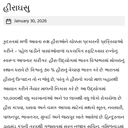
હીરાઘસુ
Post
January 30, 2026
date
કુદરતમાં મળી આવતા રુક્ષ હીરાઓને ચોક્કસ પ્રકારની પ્રક્રિયાઓ
કરીને – પહેલ પાડીને પાસાંઓવાળાં ચકચકિત સ્ફટિકમય રત્નોનું
સ્વરૂપ આપનાર કારીગર. હીરા-ઉદ્યોગમાં ભારત વિશ્વભરમાં મોખરાનું
સ્થાન ધરાવે છે. વિશ્વનું ૭૦ % હીરાનું વેચાણ ભારત કરે છે. ભારતમાં
હીરાનું ઉત્પાદન તો ન જેવું છે, પરંતુ તે હીરાનો કાચો માલ બહારથી
આયાત કરીને તૈયાર માલની નિકાસ કરે છે. આ ઉદ્યોગમાં
૧૦,૦૦૦થી વધુ કારખાનાંઓ અને ૧૦ લાખથી વધુ લોકો રોકાયેલા છે.
હીરા કાપવા, ઘસવા અને ચમક આપવા માટેનાં મથકો સૂરત, નવસારી,
પાલનપુર, ભાવનગર, મુંબઈ અને જયપુર ખાતે આવેલાં છે. હિન્દુસ્તાન
ડાયમંડ કંપની તરફથી ગુજરાતમાં સૂરત નજીક સચિન, તમિળનાડુમાં