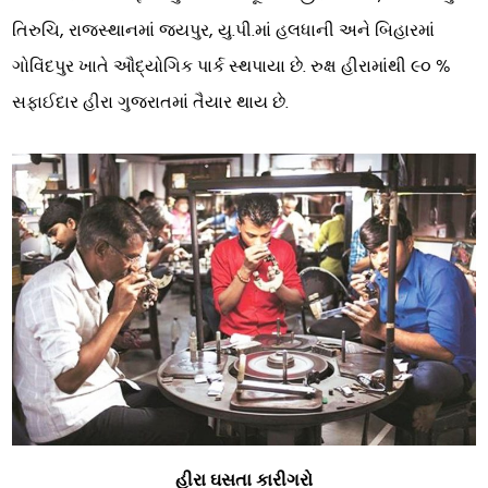
તિરુચિ, રાજસ્થાનમાં જયપુર, યુ.પી.માં હલધાની અને બિહારમાં
ગોવિંદપુર ખાતે ઔદ્યોગિક પાર્ક સ્થપાયા છે. રુક્ષ હીરામાંથી ૯૦ %
સફાઈદાર હીરા ગુજરાતમાં તૈયાર થાય છે.
હીરા ઘસતા કારીગરો