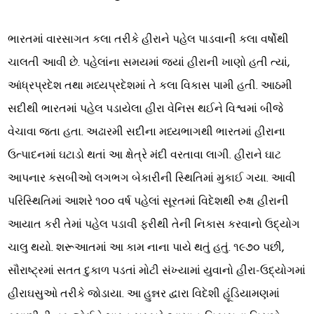
ભારતમાં વારસાગત કલા તરીકે હીરાને પહેલ પાડવાની કલા વર્ષોથી
ચાલતી આવી છે. પહેલાંના સમયમાં જ્યાં હીરાની ખાણો હતી ત્યાં,
આંધ્રપ્રદેશ તથા મધ્યપ્રદેશમાં તે કલા વિકાસ પામી હતી. આઠમી
સદીથી ભારતમાં પહેલ પડાયેલા હીરા વેનિસ થઈને વિશ્વમાં બીજે
વેચાવા જતા હતા. અઢારમી સદીના મધ્યભાગથી ભારતમાં હીરાના
ઉત્પાદનમાં ઘટાડો થતાં આ ક્ષેત્રે મંદી વરતાવા લાગી. હીરાને ઘાટ
આપનાર કસબીઓ લગભગ બેકારીની સ્થિતિમાં મુકાઈ ગયા. આવી
પરિસ્થિતિમાં આશરે ૧૦૦ વર્ષ પહેલાં સૂરતમાં વિદેશથી રુક્ષ હીરાની
આયાત કરી તેમાં પહેલ પડાવી ફરીથી તેની નિકાસ કરવાનો ઉદ્યોગ
ચાલુ થયો. શરૂઆતમાં આ કામ નાના પાયે થતું હતું. ૧૯૭૦ પછી,
સૌરાષ્ટ્રમાં સતત દુકાળ પડતાં મોટી સંખ્યામાં યુવાનો હીરા-ઉદ્યોગમાં
હીરાઘસુઓ તરીકે જોડાયા. આ હુન્નર દ્વારા વિદેશી હૂંડિયામણમાં