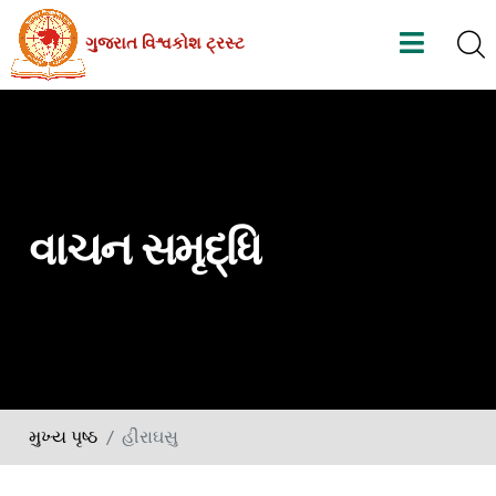
Skip
ગુજરાત વિશ્વકોશ ટ્રસ્ટ
to
the
content
વાચન સમૃદ્ધિ
મુખ્ય પૃષ્ઠ
હીરાઘસુ