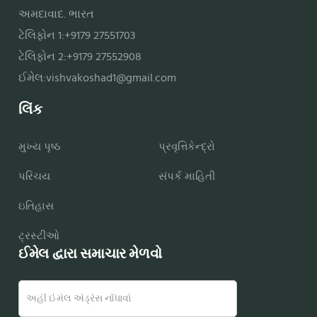
અમદાવાદ. ભારત
ટેલિફોન 1:+9179 27551703
ટેલિફોન 2:+9179 27552908
ઈમેલ:
vishvakoshad1@gmail.com
લિંક
મુખ્ય પૃષ્ઠ
પ્રવૃત્તિકેન્દ્રો
પરિચય
સંપર્ક માહિતી
ઇતિહાસ
ટ્રસ્ટીઓ
ઈમેલ દ્વારા સમાચાર મેળવો