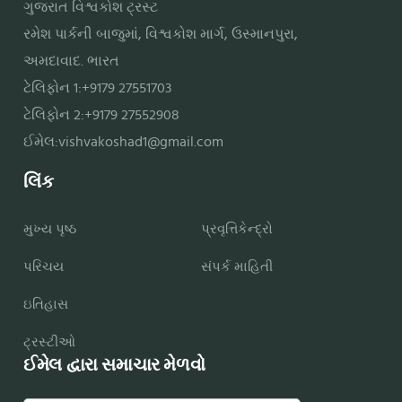
ગુજરાત વિશ્વકોશ ટ્રસ્ટ
રમેશ પાર્કની બાજુમાં, વિશ્વકોશ માર્ગ, ઉસ્માનપુરા,
અમદાવાદ. ભારત
ટેલિફોન 1:+9179 27551703
ટેલિફોન 2:+9179 27552908
ઈમેલ:
vishvakoshad1@gmail.com
લિંક
મુખ્ય પૃષ્ઠ
પ્રવૃત્તિકેન્દ્રો
પરિચય
સંપર્ક માહિતી
ઇતિહાસ
ટ્રસ્ટીઓ
ઈમેલ દ્વારા સમાચાર મેળવો