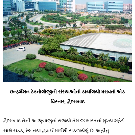
ઇન્ફર્મેશન ટૅક્નૉલૉજીની સંસ્થાઓનો કાર્યાલયો ધરાવતો એક
વિસ્તાર, હૈદરાબાદ
હૈદરાબાદ તેની આજુબાજુનાં રાજ્યો તેમ જ ભારતનાં મુખ્ય શહેરો
સાથે સડક, રેલ તથા હવાઈ માર્ગથી સંકળાયેલું છે. અહીંનું