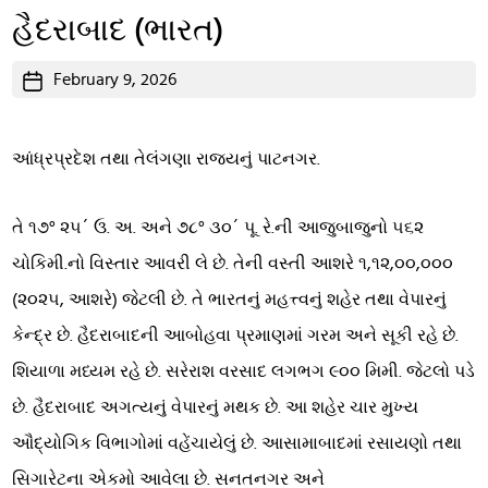
હૈદરાબાદ (ભારત)
Post
February 9, 2026
date
આંધ્રપ્રદેશ તથા તેલંગણા રાજ્યનું પાટનગર.
તે ૧૭° ૨૫´ ઉ. અ. અને ૭૮° ૩૦´ પૂ. રે.ની આજુબાજુનો ૫૬૨
ચોકિમી.નો વિસ્તાર આવરી લે છે. તેની વસ્તી આશરે ૧,૧૨,૦૦,૦૦૦
(૨૦૨૫, આશરે) જેટલી છે. તે ભારતનું મહત્ત્વનું શહેર તથા વેપારનું
કેન્દ્ર છે. હૈદરાબાદની આબોહવા પ્રમાણમાં ગરમ અને સૂકી રહે છે.
શિયાળા મધ્યમ રહે છે. સરેરાશ વરસાદ લગભગ ૯૦૦ મિમી. જેટલો પડે
છે. હૈદરાબાદ અગત્યનું વેપારનું મથક છે. આ શહેર ચાર મુખ્ય
ઔદ્યોગિક વિભાગોમાં વહેંચાયેલું છે. આસામાબાદમાં રસાયણો તથા
સિગારેટના એકમો આવેલા છે. સનતનગર અને