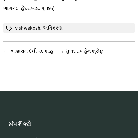
ભાગ-10, હૈદરાબાદ, પૃ. 195)
Tags
vishwakosh
,
અધિકરણ
←
આશારામ દલીચંદ શાહ
→
સુભદ્રાબહેન શ્રોફ
સંપર્ક કરો