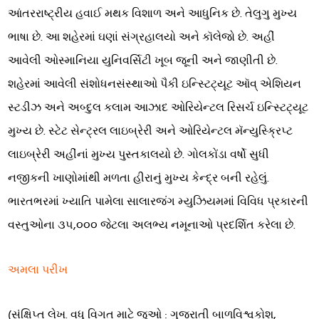
આંતરરાષ્ટ્રીય હવાઈ મથક વિશાળ અને આધુનિક છે. તેલુગુ મુખ્ય
ભાષા છે. આ શહેરમાં ઘણાં સંગ્રહાલયો અને કૉલેજો છે. અહીં
આવેલી ઓસ્માનિયા યુનિવર્સિટી ખૂબ જૂની અને જાણીતી છે.
શહેરમાં આવેલી સંશોધનસંસ્થાઓ પૈકી ઇન્સ્ટિટ્યૂટ ઑવ્ એશિયન
સ્ટડીઝ અને અબ્દુલ કલામ આઝાદ ઓરિયેન્ટલ રિસર્ચ ઇન્સ્ટિટ્યૂટ
મુખ્ય છે. સ્ટેટ સેન્ટ્રલ લાઇબ્રેરી અને ઓરિયેન્ટલ મૅન્યુસ્ક્રિપ્ટ
લાઇબ્રેરી અહીંનાં મુખ્ય પુસ્તકાલયો છે. ગોલકોંડા વર્ષો સુધી
નજીકની ખાણોમાંથી મળતા હીરાનું મુખ્ય કેન્દ્ર બની રહેલું.
ભારતભરમાં ખ્યાતિ પામેલા સાલારજંગ મ્યુઝિયમમાં વિવિધ પ્રકારની
વસ્તુઓના ૩૫,૦૦૦ જેટલા અલભ્ય નમૂનાઓ પ્રદર્શિત કરેલા છે.
અમલા પરીખ
(સંક્ષિપ્ત લેખ. વધુ વિગત માટે જુઓ : ગુજરાતી બાળવિશ્વકોશ,