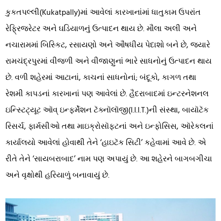
કુકતપલ્લી(Kukatpally)માં આવેલાં કારખાનાંમાં ધાતુકામ ઉપરાંત
રેફ્રિજરેટર અને ઘડિયાળનું ઉત્પાદન થાય છે. મૌલા અલી અને
નચારામમાં બિસ્કિટ, રસાયણો અને ઔષધીય પેદાશો બને છે, જ્યારે
રામચંદ્રપુરમાં વીજળી અને વીજાણુનાં ભારે સાધનોનું ઉત્પાદન થાય
છે. વળી શહેરમાં આટાનાં, કાચનાં સાધનોનાં; બંદૂકો, કાગળ તથા
રેશમી કાપડનાં કારખાનાં પણ આવેલાં છે. હૈદરાબાદમાં ઇન્ટરનેશનલ
ઇન્સ્ટિટ્યૂટ ઑવ્ ઇન્ફર્મેશન ટૅક્નૉલૉજી(I.I.I.T.)ની સંસ્થા, બાયૉટૅક
રિસર્ચ, ફાર્મસીઓ તથા માઇક્રોસૉફ્ટનાં અને ઇન્ફોસિસ, ઑરેકલનાં
કાર્યાલયો આવેલાં હોવાથી તેને ‘હાઇટૅક સિટી’ કહેવામાં આવે છે. એ
રીતે તેને ‘સાયબરાબાદ’ નામ પણ અપાયું છે. આ શહેરને બાગબગીચા
અને વૃક્ષોથી હરિયાળું બનાવાયું છે.