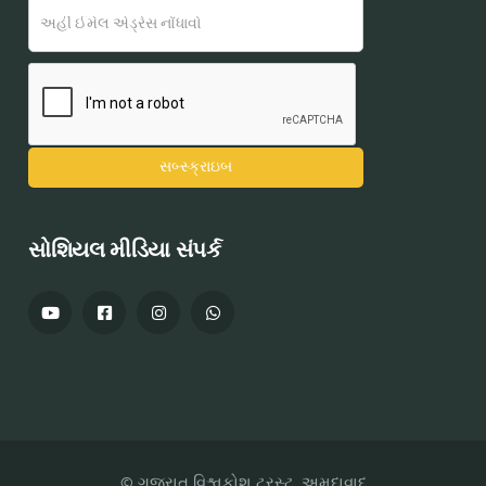
સોશિયલ મીડિયા સંપર્ક
© ગુજરાત વિશ્વકોશ ટ્રસ્ટ, અમદાવાદ