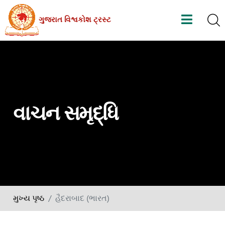
Skip
ગુજરાત વિશ્વકોશ ટ્રસ્ટ
to
the
content
વાચન સમૃદ્ધિ
મુખ્ય પૃષ્ઠ
હૈદરાબાદ (ભારત)