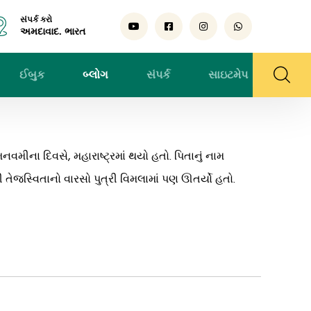
સંપર્ક કરો
અમદાવાદ. ભારત
ઈબુક
બ્લોગ
સંપર્ક
સાઇટમેપ
વમીના દિવસે, મહારાષ્ટ્રમાં થયો હતો. પિતાનું નામ
 તેજસ્વિતાનો વારસો પુત્રી વિમલામાં પણ ઊતર્યો હતો.