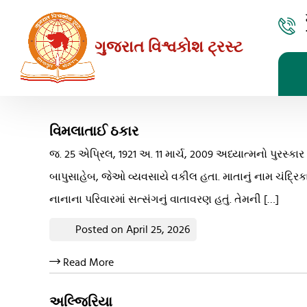
Skip
to
ગુજરાત વિશ્વકોશ ટ્રસ્ટ
the
content
વિમલાતાઈ ઠકાર
જ. 25 એપ્રિલ, 1921 અ. 11 માર્ચ, 2009 અધ્યાત્મનો પુરસ્ક
બાપુસાહેબ, જેઓ વ્યવસાયે વકીલ હતા. માતાનું નામ ચંદ્રિકા
નાનાના પરિવારમાં સત્સંગનું વાતાવરણ હતું. તેમની […]
Posted on April 25, 2026
Read More
અલ્જિરિયા