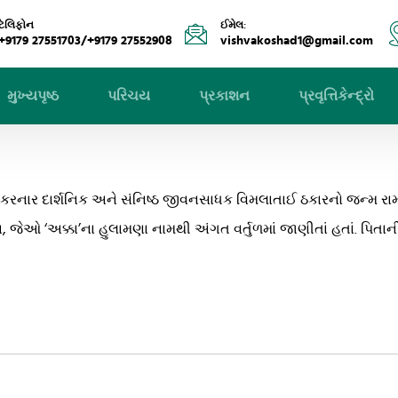
ટેલિફોન
ઈમેલ:
+9179 27551703/+9179 27552908
vishvakoshad1@gmail.com
મુખ્યપૃષ્ઠ
પરિચય
પ્રકાશન
પ્રવૃત્તિકેન્દ્રો
ાર કરનાર દાર્શનિક અને સંનિષ્ઠ જીવનસાધક વિમલાતાઈ ઠકારનો જન્મ રામન
, જેઓ ‘અક્કા’ના હુલામણા નામથી અંગત વર્તુળમાં જાણીતાં હતાં. પિતાની