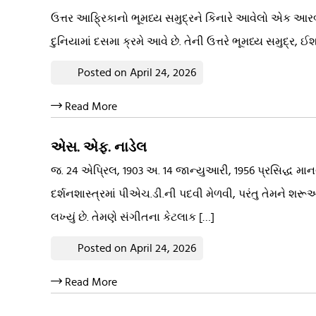
ઉત્તર આફ્રિકાનો ભૂમધ્ય સમુદ્રને કિનારે આવેલો એક આરબ દ
દુનિયામાં દસમા ક્રમે આવે છે. તેની ઉત્તરે ભૂમધ્ય સમુદ્ર, 
Posted on April 24, 2026
Read More
એસ. એફ. નાડેલ
જ. 24 એપ્રિલ, 1903 અ. 14 જાન્યુઆરી, 1956 પ્રસિદ્ધ માન
દર્શનશાસ્ત્રમાં પીએચ.ડી.ની પદવી મેળવી, પરંતુ તેમને શરૂ
લખ્યું છે. તેમણે સંગીતના કેટલાક […]
Posted on April 24, 2026
Read More