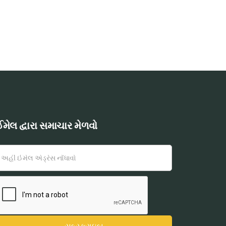
મેલ દ્વારા સમાચાર મેળવો