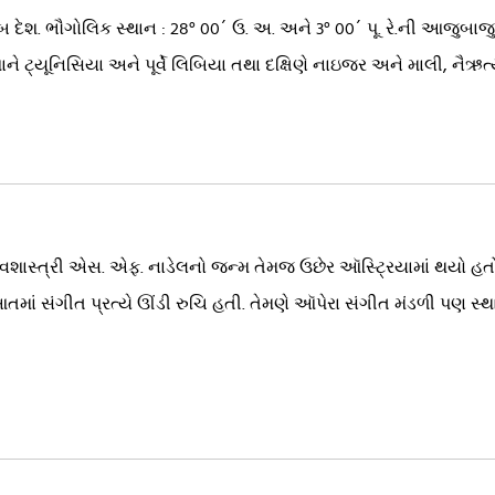
ેશ. ભૌગોલિક સ્થાન : 28° 00´ ઉ. અ. અને 3° 00´ પૂ. રે.ની આજુબાજુનો
ઈશાને ટ્યૂનિસિયા અને પૂર્વે લિબિયા તથા દક્ષિણે નાઇજર અને માલી, નૈઋત
વશાસ્ત્રી એસ. એફ. નાડેલનો જન્મ તેમજ ઉછેર ઑસ્ટ્રિયામાં થયો હતો. 
આતમાં સંગીત પ્રત્યે ઊંડી રુચિ હતી. તેમણે ઑપેરા સંગીત મંડળી પણ સ્થા