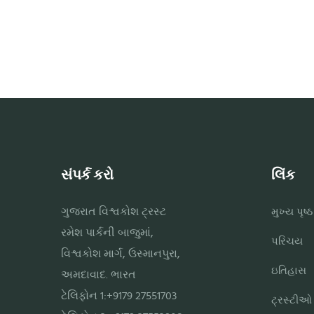
સંપર્ક કરો
લિંક
ગુજરાત વિશ્વકોશ ટ્રસ્ટ
મુખ્ય પૃષ્ઠ
રમેશ પાર્કની બાજુમાં,
પરિચય
વિશ્વકોશ માર્ગ, ઉસ્માનપુરા,
ઇતિહાસ
અમદાવાદ. ભારત
ટેલિફોન 1:+9179 27551703
ટ્રસ્ટીઓ