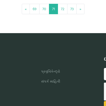
«
69
70
71
72
73
»
ઈ
પ્રવૃત્તિકેન્દ્રો
સંપર્ક માહિતી