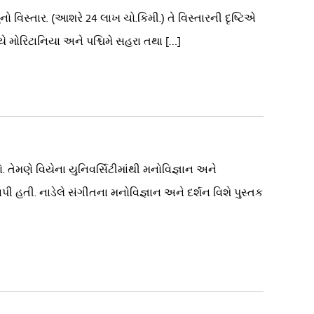
 વિસ્તાર. (આશરે 24 લાખ ચો.કિમી.) તે વિસ્તારની દૃષ્ટિએ
્યે મોરિટાનિયા અને પશ્ચિમે સહરા તથા […]
તેમણે વિયેના યુનિવર્સિટીમાંથી મનોવિજ્ઞાન અને
પી હતી. નાડેલે સંગીતના મનોવિજ્ઞાન અને દર્શન વિશે પુસ્તક