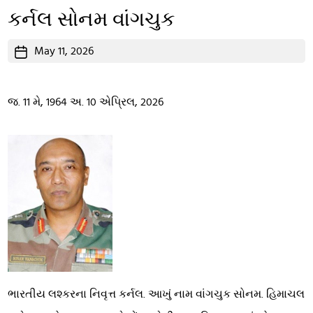
કર્નલ સોનમ વાંગચુક
Post
May 11, 2026
date
જ. 11 મે, 1964 અ. 10 એપ્રિલ, 2026
ભારતીય લશ્કરના નિવૃત્ત કર્નલ. આખું નામ વાંગચુક સોનમ. હિમાચલ