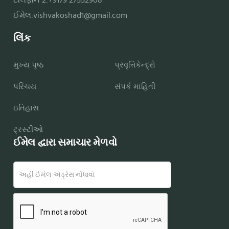
ઈમેલ:
vishvakoshad1@gmail.com
લિંક
મુખ્ય પૃષ્ઠ
પ્રવૃત્તિકેન્દ્રો
પરિચય
સંપર્ક માહિતી
ઇતિહાસ
ટ્રસ્ટીઓ
ઈમેલ દ્વારા સમાચાર મેળવો