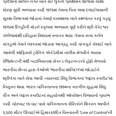
પ્રદેશના સોલન નગર ખાતે સેંટ લુકેની પ્રાથમિક શાળામાં ચોથા
ધોરણ સુધી અભ્યાસ કર્યો. 1973માં તેમના પિતા 14મા દલાઈલામાની
સુરક્ષા વિભાગમાં જોડાતાં તેમણે ધરમશાલા ખાતે સ્થળાંતર કરવું પડ્યું.
1975માં દિલ્હીની મૉડર્ન સ્કૂલમાં અભ્યાસ પૂર્ણ કરીને શ્રી વેંકેટશ્વર
કૉલેજમાંથી ઇતિહાસ વિષયમાં સ્નાતક થયા. તેમના સગા કર્નલ
વાંગડુએ તેમને લશ્કરમાં જોડાવા આગ્રહ કર્યો. વાંગચુકે ચેન્નાઈ ખાતે
આવેલી ઑફિસર્સ ટ્રેનિંગ એકૅડેમીમાં તાલીમ મેળવીને અસમ
રેજિમેન્ટની 4થી બટાલિયનમાં સેકન્ડ લેફ્ટનન્ટનો હોદ્દો મેળવ્યો.
ભારતીય સૈન્ય દ્વારા તેઓએ ‘ભારતીય શાંતિદળ’માં જોડાઈને
શ્રીલંકા ખાતે સેવા આપી. ત્યારબાદ સિંધુ વિભાગના ‘લદ્દાખ સ્કાઉટ’માં
નિયુક્ત થયા. ભારત-પાકિસ્તાનના 1994ના કારગીલ યુદ્ધમાં સિંધુ
વીંગ અને લદ્દાખ સ્કાઉટના સહયોગથી ઑપરેશન વિજયનો પ્રારંભ
કર્યો. ચોરબાટ લા ઘાટ પાસે પાકિસ્તાનના સૈનિકોને શિકસ્ત આપીને
5,500 મીટર ઊંચાઈએ હિમાચ્છાદિત વિસ્તારની ‘Line of Control’ની