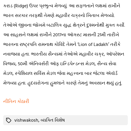
કરાડ (Ridge) ઉપર પ્રભુત્વ મેળવ્યું. આ સફળતાને લક્ષમાં રાખીને
ભારત સરકાર તરફથી તેમણે મહાવીર ચક્રનો ખિતાબ મેળવ્યો.
તેઓએ જીવના જોખમે બટાલિક યુદ્ધ ક્ષેત્રને દુશ્મનોથી મુક્ત કર્યો.
આ સાહસને લક્ષમાં રાખીને 2017ના ઑગસ્ટ માસની 21મી તારીખે
ભારતના રાષ્ટ્રપતિ રામનાથ કોવિંદે તેમને ‘Lion of Ladakh’ તરીકે
નવાજ્યા હતા. ભારતીય સૈન્યમાં તેઓએ મહાવીર ચક્ર, ઑપરેશન
વિજય, 50મી ઍનિવર્સરી ઑફ ઇન્ડિપેન્ડન્સ મેડલ, સૈન્ય સેવા
મેડલ, સ્પેશિયલ સર્વિસ મેડલ જેવા મહત્ત્વના બાર જેટલા ઍવૉર્ડ
મેળવ્યા હતા. હૃદયરોગના હુમલાને કારણે તેમનું અવસાન થયું હતું.
નીતિન કોઠારી
Tags
vishwakosh
,
વ્યક્તિ વિશેષ