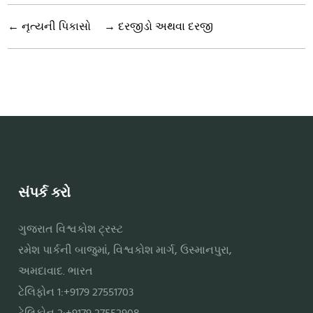
←
નૃત્યની પિકાસો
→
દરજીડો અથવા દરજી
સંપર્ક કરો
ગુજરાત વિશ્વકોશ ટ્રસ્ટ
રમેશ પાર્કની બાજુમાં, વિશ્વકોશ માર્ગ, ઉસ્માનપુરા,
અમદાવાદ. ભારત
ટેલિફોન 1:+9179 27551703
ટેલિફોન 2:+9179 27552908