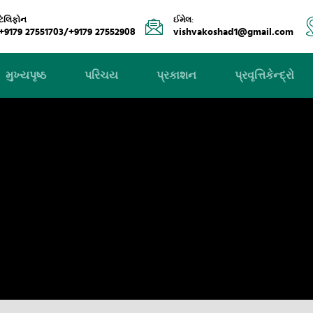
ટેલિફોન
ઈમેલ:
+9179 27551703/+9179 27552908
vishvakoshad1@gmail.com
મુખ્યપૃષ્ઠ
પરિચય
પ્રકાશન
પ્રવૃત્તિકેન્દ્રો