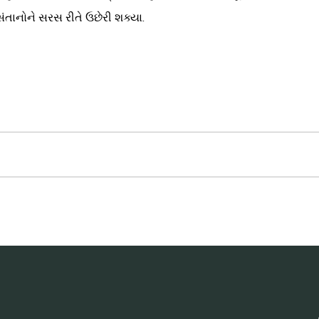
સંતાનોને સરસ રીતે ઉછેરી શક્યા.