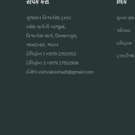
સંપર્ક કરો
લિંક
ગુજરાત વિશ્વકોશ ટ્રસ્ટ
મુખ્ય પૃષ્ઠ
રમેશ પાર્કની બાજુમાં,
પરિચય
વિશ્વકોશ માર્ગ, ઉસ્માનપુરા,
ઇતિહાસ
અમદાવાદ. ભારત
ટેલિફોન 1:+9179 27551703
ટ્રસ્ટીઓ
ટેલિફોન 2:+9179 27552908
ઈમેલ:
vishvakoshad1@gmail.com