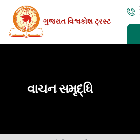
Skip
to
ગુજરાત વિશ્વકોશ ટ્રસ્ટ
the
content
વાચન સમૃદ્ધિ