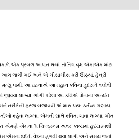
પર અકાળે એક પ્રબળ આઘાત થયો. તોતિંગ વૃક્ષ એકાએક મોટા
 આગ લાગી ગઈ અને એ ચીસાચીસ કરી ઊઠ્યાં. હેન્રી
ત્ની મૃત્યુ પામી. આ ઘટનાએ આ મહાન કવિના હૃદયને વલોવી
ાં જીવવા લાગ્યા. ભાંગી પડેલા આ કવિએ પોતાના અત્યંત
તા બંને તરીકેની ફરજ બજાવવી એ મારું પરમ કર્તવ્ય ગણાય.
્તાઓ કહેવા લાગ્યા, એમની સાથે કવિતા ગાવા લાગ્યા, ગીત
 એમણે એમના ‘ધ ચિલ્ડ્રન્સ અવર’ કાવ્યમાં હૃદયસ્પર્શી
 તેમ તેમ એમના દર્દની વેદના હળવી થવા લાગી અને સમય જતાં