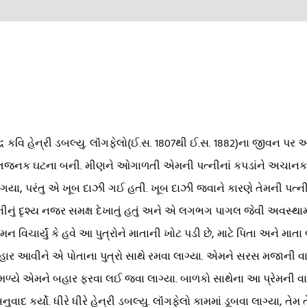
દ્ધ કવિ હેન્રી ડબલ્યુ. લૉંગફેલો(ઈ.સ. 1807થી ઈ.સ. 1882)ના જીવન 
ાતજનક ઘટના બની. મીણને ઓગાળતી એમની પત્નીનાં કપડાંને અચાનક
ડતા ગયા, પરંતુ એ ખૂબ દાઝી ગઈ હતી. ખૂબ દાઝી જવાને કારણે તેમની પ
ીનું દૃશ્ય નજર સમક્ષ દેખાતું હતું અને એ લગભગ પાગલ જેવી અવસ્થામ
 વિચાર્યું કે હવે આ પુત્રોને માતાની ખોટ પડી છે, માટે પિતા અને મા
ાર આવીને એ પોતાના પુત્રો સાથે રમવા લાગ્યા. એમને સરસ મજાની વાર
ળ્યે એમને બહાર ફરવા લઈ જવા લાગ્યા. બાળકો સાથેના આ પ્રેમની વાત
ુવાદ કર્યો. ધીરે ધીરે હેન્રી ડબલ્યુ. લૉંગફેલો કામમાં ડૂબવા લાગ્યા,