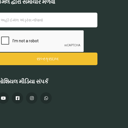
મેલ દ્વારા સમાચાર મેળવો
ોશિયલ મીડિયા સંપર્ક