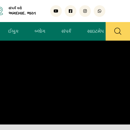
સંપર્ક કરો
અમદાવાદ. ભારત
ઈબુક
બ્લોગ
સંપર્ક
સાઇટમેપ