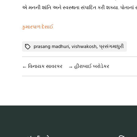
એ મનની શાંતિ અને સ્વસ્થતા સંપાદિત કરી શક્યા. પોતાનાં 
કુમારપાળ દેસાઈ
Tags
prasang madhuri
,
vishwakosh
,
પ્રસંગમાધુરી
←
વિનાયક સાવરકર
→
હીરાબાઈ બરોડેકર