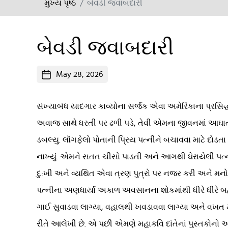
મુખ્ય પૃષ્ઠ
બેવડી જવાબદારી
બેવડી જવાબદારી
Post
May 28, 2026
date
સંખ્યાબંધ યાદગાર કાવ્યોના સર્જક એવા અમેરિકાના પ્રસિ
અવાજ સાથે ધરતી પર ઢળી પડે, તેવી એમના જીવનમાં આઘ
ડબલ્યુ. લૉંગફેલો પોતાની પ્રિય પત્નીને બચાવવા માટે દો
નાખ્યું. એમને સતત ચીસો પાડતી અને આગથી ઘેરાયેલી પત્ન
દુ:ખી અને વ્યથિત એવા ત્રણ પુત્રો પર નજર કરી અને મનોમન
પત્નીના અણધાર્યા અકાળ અવસાનના શોકમાંથી ધીરે ધીરે બહ
ગાઈ સુવાડવા લાગ્યા, વહાલથી ખવડાવવા લાગ્યા અને વખત મ
રીતે આલેખી છે. એ પછી એમણે મહાકવિ દાંતેનાં પુસ્તકોનો અન