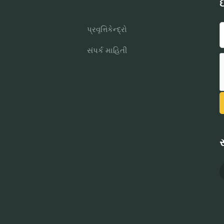
ઈ
પ્રવૃત્તિકેન્દ્રો
સંપર્ક માહિતી
સ