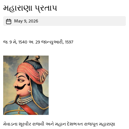
મહારાણા પ્રતાપ
Post
May 9, 2026
date
જ. 9 મે, 1540 અ. 29 જાન્યુઆરી, 1597
મેવાડના શૂરવીર રાજવી અને મહાન દેશભક્ત રાજપૂત મહારાણા