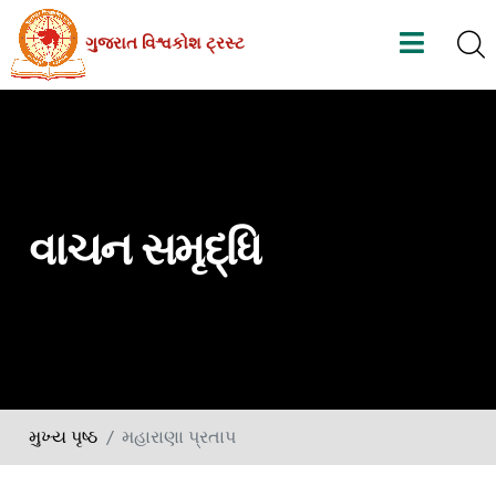
Skip
ગુજરાત વિશ્વકોશ ટ્રસ્ટ
to
the
content
વાચન સમૃદ્ધિ
મુખ્ય પૃષ્ઠ
મહારાણા પ્રતાપ