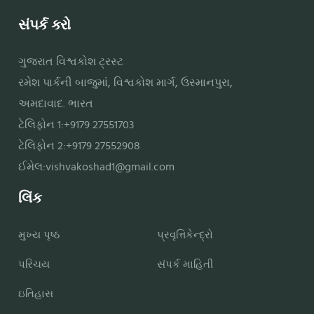
સંપર્ક કરો
ગુજરાત વિશ્વકોશ ટ્રસ્ટ
રમેશ પાર્કની બાજુમાં, વિશ્વકોશ માર્ગ, ઉસ્માનપુરા,
અમદાવાદ. ભારત
ટેલિફોન 1:+9179 27551703
ટેલિફોન 2:+9179 27552908
ઈમેલ:
vishvakoshad1@gmail.com
લિંક
મુખ્ય પૃષ્ઠ
પ્રવૃત્તિકેન્દ્રો
પરિચય
સંપર્ક માહિતી
ઇતિહાસ