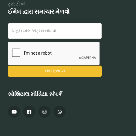
ટ્રસ્ટીઓ
ઈમેલ દ્વારા સમાચાર મેળવો
સોશિયલ મીડિયા સંપર્ક