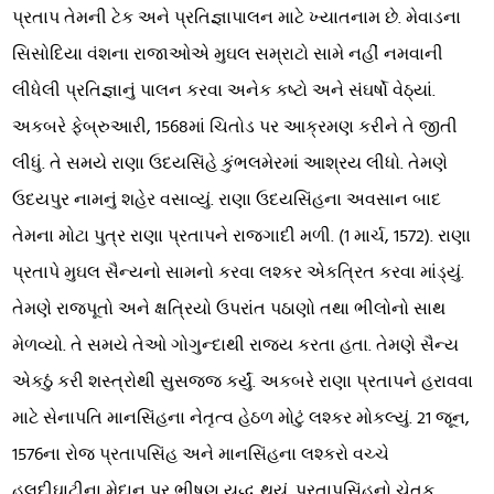
પ્રતાપ તેમની ટેક અને પ્રતિજ્ઞાપાલન માટે ખ્યાતનામ છે. મેવાડના
સિસોદિયા વંશના રાજાઓએ મુઘલ સમ્રાટો સામે નહીં નમવાની
લીધેલી પ્રતિજ્ઞાનું પાલન કરવા અનેક કષ્ટો અને સંઘર્ષો વેઠ્યાં.
અકબરે ફેબ્રુઆરી, 1568માં ચિતોડ પર આક્રમણ કરીને તે જીતી
લીધું. તે સમયે રાણા ઉદયસિંહે કુંભલમેરમાં આશ્રય લીધો. તેમણે
ઉદયપુર નામનું શહેર વસાવ્યું. રાણા ઉદયસિંહના અવસાન બાદ
તેમના મોટા પુત્ર રાણા પ્રતાપને રાજગાદી મળી. (1 માર્ચ, 1572). રાણા
પ્રતાપે મુઘલ સૈન્યનો સામનો કરવા લશ્કર એકત્રિત કરવા માંડ્યું.
તેમણે રાજપૂતો અને ક્ષત્રિયો ઉપરાંત પઠાણો તથા ભીલોનો સાથ
મેળવ્યો. તે સમયે તેઓ ગોગુન્દાથી રાજ્ય કરતા હતા. તેમણે સૈન્ય
એકઠું કરી શસ્ત્રોથી સુસજ્જ કર્યું. અકબરે રાણા પ્રતાપને હરાવવા
માટે સેનાપતિ માનસિંહના નેતૃત્વ હેઠળ મોટું લશ્કર મોકલ્યું. 21 જૂન,
1576ના રોજ પ્રતાપસિંહ અને માનસિંહના લશ્કરો વચ્ચે
હલદીઘાટીના મેદાન પર ભીષણ યુદ્ધ થયું. પ્રતાપસિંહનો ચેતક