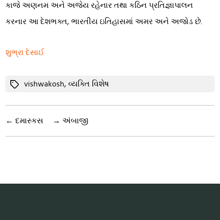
કાજે અણનમ અને અજેય રહેનાર તથા કઠિન પ્રતિજ્ઞાપાલન
કરનાર આ દેશભક્ત, ભારતીય ઇતિહાસમાં અમર અને અજોડ છે.
શુભ્રા દેસાઈ
Tags
vishwakosh
,
વ્યક્તિ વિશેષ
←
દમાસ્કસ
→
અંબાજી