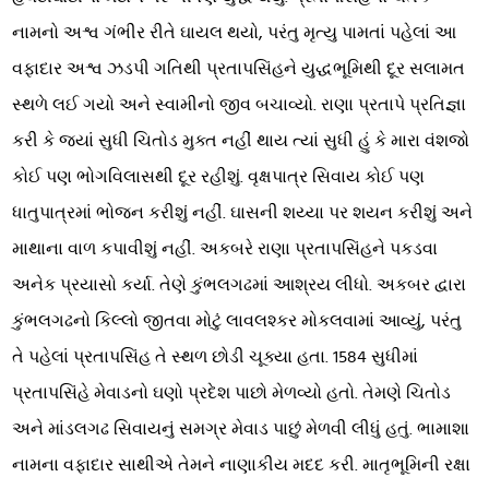
નામનો અશ્વ ગંભીર રીતે ઘાયલ થયો, પરંતુ મૃત્યુ પામતાં પહેલાં આ
વફાદાર અશ્વ ઝડપી ગતિથી પ્રતાપસિંહને યુદ્ધભૂમિથી દૂર સલામત
સ્થળે લઈ ગયો અને સ્વામીનો જીવ બચાવ્યો. રાણા પ્રતાપે પ્રતિજ્ઞા
કરી કે જ્યાં સુધી ચિતોડ મુક્ત નહીં થાય ત્યાં સુધી હું કે મારા વંશજો
કોઈ પણ ભોગવિલાસથી દૂર રહીશું. વૃક્ષપાત્ર સિવાય કોઈ પણ
ધાતુપાત્રમાં ભોજન કરીશું નહીં. ઘાસની શય્યા પર શયન કરીશું અને
માથાના વાળ કપાવીશું નહીં. અકબરે રાણા પ્રતાપસિંહને પકડવા
અનેક પ્રયાસો કર્યા. તેણે કુંભલગઢમાં આશ્રય લીધો. અકબર દ્વારા
કુંભલગઢનો કિલ્લો જીતવા મોટું લાવલશ્કર મોકલવામાં આવ્યું, પરંતુ
તે પહેલાં પ્રતાપસિંહ તે સ્થળ છોડી ચૂક્યા હતા. 1584 સુધીમાં
પ્રતાપસિંહે મેવાડનો ઘણો પ્રદેશ પાછો મેળવ્યો હતો. તેમણે ચિતોડ
અને માંડલગઢ સિવાયનું સમગ્ર મેવાડ પાછું મેળવી લીધું હતું. ભામાશા
નામના વફાદાર સાથીએ તેમને નાણાકીય મદદ કરી. માતૃભૂમિની રક્ષા