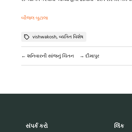
બીજલ બુટાલા
Tags
vishwakosh
,
વ્યક્તિ વિશેષ
←
શનિવારની સાંજનું ચિંતન
→
દીમાપુર
સંપર્ક કરો
લિંક