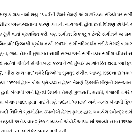
શિક્ષણ કૉલકાતામાં થયું. 13 વર્ષની ઉંમરે તેમણે ઑલ ઇન્ડિયા રેડિયો પર 
ીરિક અસ્વસ્થતાના કારણે પિતાની નારાજગી હોવા છતાં શિક્ષણ છોડીને સંગ
એક ટૂંકી વાર્તા પ્રકાશિત કરી, પણ સંગીતરસિક જીવ છેવટે સંગીતને જ સમર્પ
િનાક્ષી’ ફિલ્મથી પ્રવેશ કર્યો. 1947માં સંગીતદિગ્દર્શક તરીકે તેમણે બંગ
હતા, જ્યાં તેમની મુલાકાત સાથી સભ્ય અને સંગીતકાર સલીલ ચૌધરી સા
દ મઠ’નાં ગીતોને સંગીતબદ્ધ કરવા તેઓ મુંબઈ સ્થળાંતરિત થયા. આ ફિલ્મન
ૈ’, ‘બીસ સાલ બાદ’ વગેરે ફિલ્મોમાં સુમધુર સંગીત આપ્યું. 1950ના દાયક
્યા. 1959માં હેમંત બેલા પ્રોડક્શન હેઠળ તેમણે ફિલ્મનિર્માણની શરૂઆત 
હતો. બંગાળી અને હિન્દી ઉપરાંત તેમણે ગુજરાતી, મરાઠી, પંજાબી વગેરે ભ
ા. બંગાળ પાછા ફર્યા બાદ તેમણે 1963માં ‘પલટક’ અને અન્ય બંગાળી ફ
બ્દી નિમિત્તે ગ્રામોફોન કંપનીએ હેમંત કુમાર દ્વારા ગવાયેલ રવીન્દ્ર સં
ફથી અનેક વાર શ્રેષ્ઠ ગાયકનો ઍવૉર્ડ આપવામાં આવ્યો. તેમને 1956માં 
ા નામની ટપાલટિકિટ બહાર પાડી હતી.