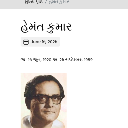
મુખ્ય પૃષ્ઠ
હેમંત કુમાર
હેમંત કુમાર
Post
June 16, 2026
date
જ. 16 જૂન, 1920 અ. 26 સપ્ટેમ્બર, 1989