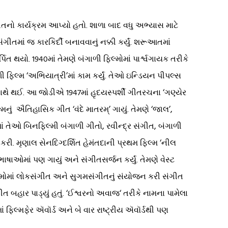
સંગીતનો કાર્યક્રમ આપ્યો હતો. શાળા બાદ વધુ અભ્યાસ માટે
ીતમાં જ કારકિર્દી બનાવવાનું નક્કી કર્યું. શરૂઆતમાં
િત થયો. 1940માં તેમણે બંગાળી ફિલ્મોમાં પાર્શ્વગાયક તરીકે
ાળી ફિલ્મ ‘અભિયાત્રી’માં કામ કર્યું. તેઓ ઇન્ડિયન પીપલ્સ
થે થઈ. આ જોડીએ 1947માં હૃદયસ્પર્શી ગીતરચના ‘ગણ્યેર
ું ઐતિહાસિક ગીત ‘વંદે માતરમ્’ ગાયું. તેમણે ‘જાલ’,
ામાં તેઓ બિનફિલ્મી બંગાળી ગીતો, રવીન્દ્ર સંગીત, બંગાળી
કરી. મૃણાલ સેનદિગ્દર્શિત હેમંતદાની પ્રથમ ફિલ્મ ‘નીલ
ાષાઓમાં પણ ગાયું અને સંગીતસર્જન કર્યું. તેમણે વેસ્ટ
િલ્મોમાં લોકસંગીત અને સુગમસંગીતનું સંયોજન કરી સંગીત
ગીત બહાર પાડ્યું હતું. ‘ઈશ્વરનો અવાજ‘ તરીકે નામના પામેલા
ફિલ્મફેર ઍવૉર્ડ અને બે વાર રાષ્ટ્રીય ઍવૉર્ડથી પણ