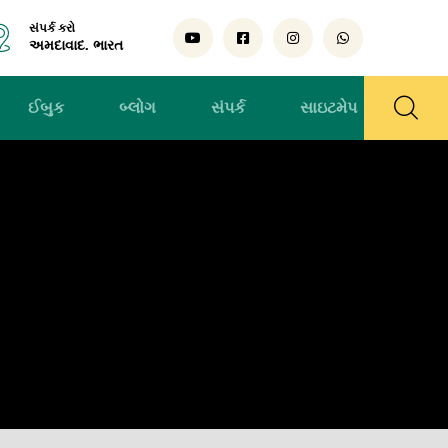
સંપર્ક કરો
અમદાવાદ. ભારત
ઈબુક
બ્લોગ
સંપર્ક
સાઇટમેપ