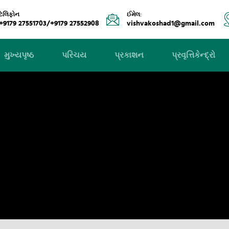
ટેલિફોન
ઈમેલ:
+9179 27551703/+9179 27552908
vishvakoshad1@gmail.com
મુખ્યપૃષ્ઠ
પરિચય
પ્રકાશન
પ્રવૃત્તિકેન્દ્રો