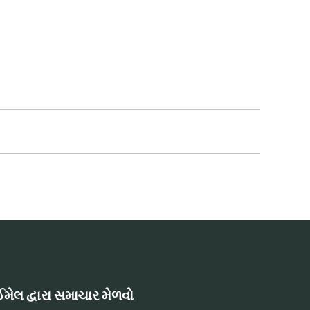
મેલ દ્વારા સમાચાર મેળવો