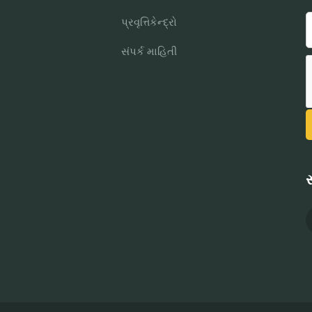
પ્રવૃત્તિકેન્દ્રો
સંપર્ક માહિતી
સ