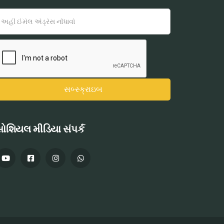
ોશિયલ મીડિયા સંપર્ક