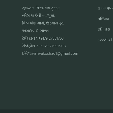
ગુજરાત વિશ્વકોશ ટ્રસ્ટ
મુખ્ય પૃષ્ઠ
રમેશ પાર્કની બાજુમાં,
પરિચય
વિશ્વકોશ માર્ગ, ઉસ્માનપુરા,
ઇતિહાસ
અમદાવાદ. ભારત
ટેલિફોન 1:+9179 27551703
ટ્રસ્ટીઓ
ટેલિફોન 2:+9179 27552908
ઈમેલ:
vishvakoshad1@gmail.com