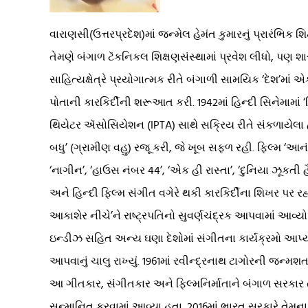
વારાણસી(ઉત્તરપ્રદેશ)માં જન્મેલ હેમંત કુમારનું પ્રારંભિક 
તેમણે બંગાળ ટૅકનિકલ શિક્ષણસંસ્થામાં પ્રવેશ લીધો, પણ શાર
સાહિત્યક્ષેત્રે પ્રયોગાત્મક રીતે બંગાળી સામયિક ‘દેશ’માં 
પોતાની કારકિર્દીની શરૂઆત કરી. 1942માં હિન્દી સિનેમામાં ‘મ
થિયેટર ઍસોસિયેશન (IPTA) સાથે સક્રિય રીતે સંકળાયેલા 
બધુ’ (ગ્રામીણ વહુ) રજૂ કરી, જે ખૂબ સફળ રહી. ફિલ્મ ‘આનં
‘નાગીન’, ‘હાઉસ નંબર 44’, ‘એક હી રાસ્તા’, ‘દુનિયા ઝૂકતી હ
અને હિન્દી ફિલ્મ સંગીત વગેરે થકી કારકિર્દીના શિખર પર રહ
આકાશેર નીચે’ને રાષ્ટ્રપતિનો સુવર્ણચંદ્રક આપવામાં આવ્યો 
ઇન્ડીઝ સહિત અન્ય ઘણા દેશોમાં સંગીતના કાર્યક્રમો આપ્ય
આપવાનું ચાલુ રાખ્યું. 1961માં રવીન્દ્રનાથ ટાગોરની જન્મશતા
આ ગીતકાર, સંગીતકાર અને ફિલ્મનિર્માતાને બંગાળ સરકાર તર
સન્માનિત કરવામાં આવ્યા હતા. 2016માં ભારત સરકારે તેમન