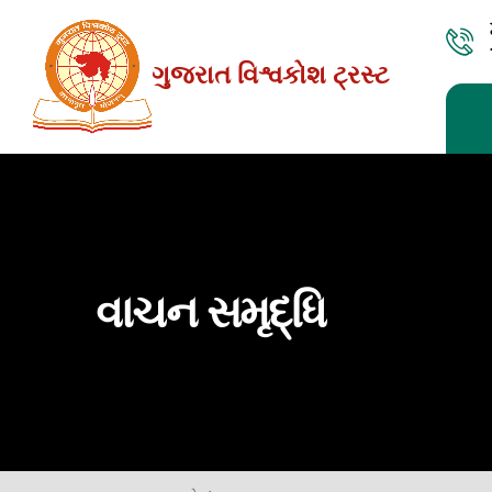
Skip
to
ગુજરાત વિશ્વકોશ ટ્રસ્ટ
the
content
વાચન સમૃદ્ધિ