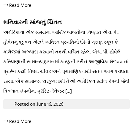
Read More
શનિવારની સાંજનું ચિંતન
અમેરિકાના એક સમયના આર્થિક બાબતોના નિષ્ણાત એચ. પી.
હોવેલનું જીવન એટલે અવિરત પ્રગતિનો ઊંચો ગ્રાફ. સ્કૂલ કે
કૉલેજમાં અભ્યાસ કરવાની તકથી વંચિત રહેલા એચ. પી. હોવેલે
કરિયાણાની સામાન્ય દુકાનમાં કારકુની કરીને આજીવિકા મેળવવાનો
પ્રારંભ કર્યો. નિષ્ઠા, ચીવટ અને પ્રામાણિકતાથી સતત આગળ વધતા
રહ્યા. એક સામાન્ય કારકુનમાંથી તેઓ અમેરિકન સ્ટીલ કંપની જેવી
વિખ્યાત કંપનીના ક્રૅડિટ મૅનેજર […]
Posted on June 16, 2026
Read More