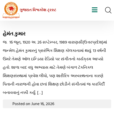
Skip
ગુજરાત વિશ્વકોશ ટ્રસ્ટ
to
the
content
હેમંત કુમાર
જ. 16 જૂન, 1920 અ. 26 સપ્ટેમ્બર, 1989 વારાણસી(ઉત્તરપ્રદેશ)માં
જન્મેલ હેમંત કુમારનું પ્રારંભિક શિક્ષણ કૉલકાતામાં થયું. 13 વર્ષની
ઉંમરે તેમણે ઑલ ઇન્ડિયા રેડિયો પર સંગીતનો કાર્યક્રમ આપ્યો
હતો. શાળા બાદ વધુ અભ્યાસ માટે તેમણે બંગાળ ટૅકનિકલ
શિક્ષણસંસ્થામાં પ્રવેશ લીધો, પણ શારીરિક અસ્વસ્થતાના કારણે
પિતાની નારાજગી હોવા છતાં શિક્ષણ છોડીને સંગીતમાં જ કારકિર્દી
બનાવવાનું નક્કી કર્યું. […]
Posted on June 16, 2026