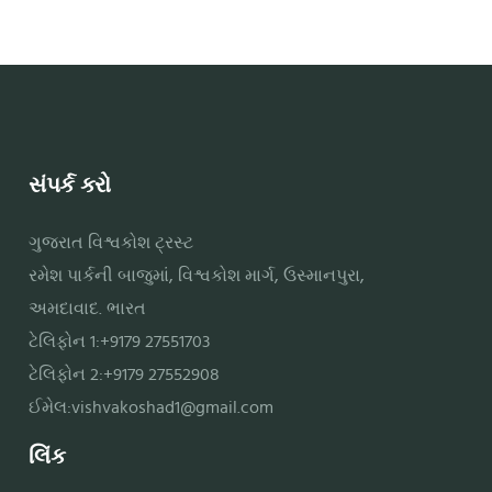
સંપર્ક કરો
ગુજરાત વિશ્વકોશ ટ્રસ્ટ
રમેશ પાર્કની બાજુમાં, વિશ્વકોશ માર્ગ, ઉસ્માનપુરા,
અમદાવાદ. ભારત
ટેલિફોન 1:+9179 27551703
ટેલિફોન 2:+9179 27552908
ઈમેલ:
vishvakoshad1@gmail.com
લિંક