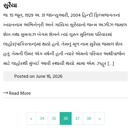
સુરૈયા
જ. 15 જૂન, 1929 અ. 31 જાન્યુઆરી, 2004 હિન્દી ફિલ્મજગતનાં
ખ્યાતનામ અભિનેત્રી અને ગાયિકા સુરૈયાનો જન્મ અઝીઝ જમાલ
શેખ તથા મુમતાઝ બેગમ શેખને ત્યાં ચુસ્ત મુસ્લિમ પરિવારમાં
લાહોર(પાકિસ્તાન)માં થયો હતો. તેમનું મૂળ નામ સુરૈયા જમાલ શેખ
હતું. તેમની ઉંમર એક વર્ષની હતી ત્યારે એમનો પરિવાર અર્થોપાર્જન
માટે લાહોરથી મુંબઈ આવી સ્થાયી થયો. મામા એમ. ઝહૂર […]
Posted on June 16, 2026
Read More
«
34
35
36
37
38
»