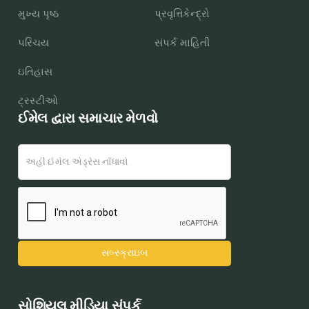
મુખ્ય પૃષ્ઠ
પ્રવૃત્તિકેન્દ્રો
પરિચય
સંપર્ક માહિતી
ઇતિહાસ
ટ્રસ્ટીઓ
ઈમેલ દ્વારા સમાચાર મેળવો
સોશિયલ મીડિયા સંપર્ક