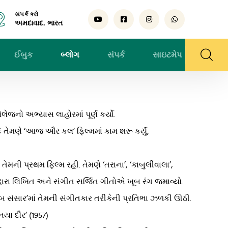
સંપર્ક કરો
અમદાવાદ. ભારત
ઈબુક
બ્લોગ
સંપર્ક
સાઇટમેપ
ેજનો અભ્યાસ લાહોરમાં પૂર્ણ કર્યો.
તેમણે ‘આજ ઔર કલ’ ફિલ્મમાં કામ શરૂ કર્યું,
ેમની પ્રથમ ફિલ્મ રહી. તેમણે ‘તરાના’, ‘કાબુલીવાલા’,
દ્વારા લિખિત અને સંગીત સર્જિત ગીતોએ ખૂબ રંગ જમાવ્યો.
 સબ સંસાર’માં તેમની સંગીતકાર તરીકેની પ્રતિભા ઝળકી ઊઠી.
યા દૌર’ (1957)