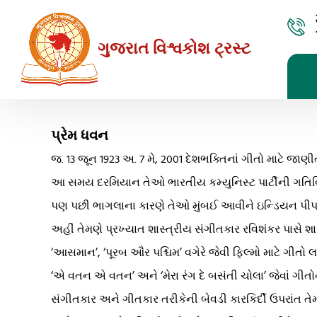
Skip
to
ગુજરાત વિશ્વકોશ ટ્રસ્ટ
the
content
પ્રેમ ધવન
જ. 13 જૂન 1923 અ. 7 મે, 2001 દેશભક્તિનાં ગીતો માટે જાણ
આ સમય દરમિયાન તેઓ ભારતીય કમ્યુનિસ્ટ પાર્ટીની ગતિવિધ
પણ પછી ભાગલાના કારણે તેઓ મુંબઈ આવીને ઇન્ડિયન પીપ
અહીં તેમણે પ્રખ્યાત શાસ્ત્રીય સંગીતકાર રવિશંકર પાસે શા
‘આસમાન’, ‘પૂરબ ઔર પશ્ચિમ’ વગેરે જેવી ફિલ્મો માટે ગીતો
‘એ વતન એ વતન’ અને ‘મેરા રંગ દે બસંતી ચોલા’ જેવાં ગીતો
સંગીતકાર અને ગીતકાર તરીકેની બેવડી કારકિર્દી ઉપરાંત તેમ