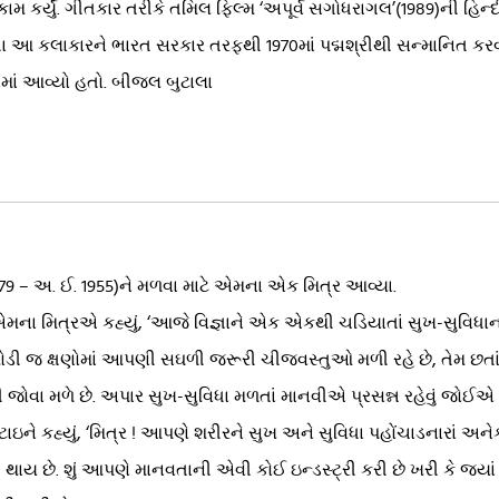
ામ કર્યું. ગીતકાર તરીકે તમિલ ફિલ્મ ‘અપૂર્વ સગોધરાગલ’(1989)ની હિન્દ
તા આ કલાકારને ભારત સરકાર તરફથી 1970માં પદ્મશ્રીથી સન્માનિત કરવ
આપવામાં આવ્યો હતો. બીજલ બુટાલા
1879 – અ. ઈ. 1955)ને મળવા માટે એમના એક મિત્ર આવ્યા.
 એમના મિત્રએ કહ્યું, ‘આજે વિજ્ઞાને એક એકથી ચડિયાતાં સુખ-સુવિધાના
 થોડી જ ક્ષણોમાં આપણી સઘળી જરૂરી ચીજવસ્તુઓ મળી રહે છે, તેમ છત
ી જોવા મળે છે. અપાર સુખ-સુવિધા મળતાં માનવીએ પ્રસન્ન રહેવું જોઈએ
ટાઇને કહ્યું, ‘મિત્ર ! આપણે શરીરને સુખ અને સુવિધા પહોંચાડનારાં અન
્ત થાય છે. શું આપણે માનવતાની એવી કોઈ ઇન્ડસ્ટ્રી કરી છે ખરી કે જ્