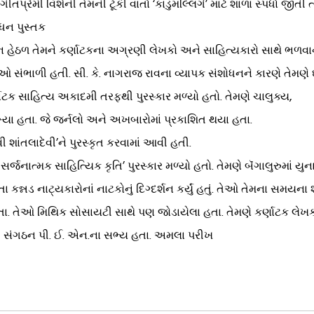
ેમી વિશેની તેમની ટૂંકી વાર્તા ‘કાડુમલ્લિગે’ માટે શાળા સ્પર્ધા જીતી 
ોધન પુસ્તક
ગદર્શન હેઠળ તેમને કર્ણાટકના અગ્રણી લેખકો અને સાહિત્યકારો સાથે ભળ
સંભાળી હતી. સી. કે. નાગરાજ રાવના વ્યાપક સંશોધનને કારણે તેમણે ઘ
ર્ણાટક સાહિત્ય અકાદમી તરફથી પુરસ્કાર મળ્યો હતો. તેમણે ચાલુક્ય,
યા હતા. જે જર્નલો અને અખબારોમાં પ્રકાશિત થયા હતા.
વી શાંતલાદેવી’ને પુરસ્કૃત કરવામાં આવી હતી.
ર્જનાત્મક સાહિત્યિક કૃતિ’ પુરસ્કાર મળ્યો હતો. તેમણે બૅંગાલુરુમાં યુનાઇટ
ીતા કન્નડ નાટ્યકારોનાં નાટકોનું દિગ્દર્શન કર્યું હતું. તેઓ તેમના સ
તા. તેઓ મિથિક સોસાયટી સાથે પણ જોડાયેલા હતા. તેમણે કર્ણાટક લેખક
યાપી સંગઠન પી. ઈ. એન.ના સભ્ય હતા. અમલા પરીખ