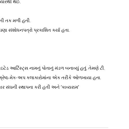
ત્યારથી થઈ.
વાની તક મળી હતી.
ણા સંશોધનપત્રો પ્રકાશિત કર્યા હતા.
ેડ આર્ટિસ્ટ્સ નામનું પોતાનું મંડળ બનાવ્યું હતું. તેમણે ટી.
મયના શ્રેષ્ઠ મેક-અપ કલાકારોમાંના એક તરીકે ઓળખાયા હતા.
ાર સંઘની સ્થાપના કરી હતી અને ‘કાવ્યરામ’