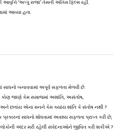
ી આવૃત્તિ ‘અપ્પુ રાજા’ તેમની અંતિમ ફિલ્મ રહી.
ામાં આવ્યા હતા.
ં સાધનો બનાવવામાં અપૂર્વ સફળતા મેળવી છે.
ાં કોણ જાણે કેમ સમાજમાં અશાંતિ, અસંતોષ,
 અને છતાંય એના મનને કેમ ક્યાંય શાંતિ કે સંતોષ નથી ?
ેક પ્રકારનાં સાધનો શોધવામાં અવશ્ય સફળતા પ્રાપ્ત કરી છે;
યાં લોકોની અંદર મરી રહેલી સંવેદનાઓને જીવિત કરી શકીએ ?