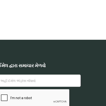
મેલ દ્વારા સમાચાર મેળવો