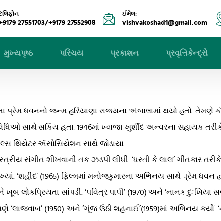
ટેલિફોન
ઈમેલ:
+9179 27551703/+9179 27552908
vishvakoshad1@gmail.com
મુખ્યપૃષ્ઠ
પરિચય
પ્રકાશન
પ્રવૃત્તિકેન્દ્રો
ીતા પ્રેમ ધવનનો જન્મ હરિયાણા રાજ્યના અંબાલામાં થયો હતો. તેમણે કૉલ
િઓ સાથે સકિય હતા. 1946માં ખ્વાજા ખુર્શીદ અન્વરના સહાયક તરીકે 
લ્સ થિયેટર ઍસોસિયેશન સાથે જોડાયા.
સ્ત્રીય સંગીત શીખવાની તક ઝડપી લીધી. ‘ધરતી કે લાલ’ ગીતકાર તરીકે ત
 લખ્યાં. ‘શહીદ’ (1965) ફિલ્મમાં મનોજકુમારના અભિનય સાથે પ્રેમ ધવન 
ને ખૂબ લોકપ્રિયતા સાંપડી. ‘પવિત્ર પાપી’ (1970) અને ‘નાનક દુઃખિયા
ણે ‘લાજવાબ’ (1950) અને ‘ગૂંજ ઉઠી શહનાઈ’(1959)માં અભિનય કર્યો. ‘ન