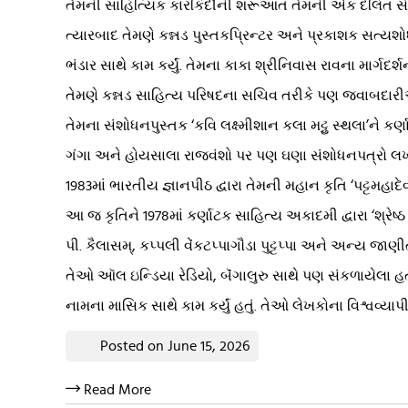
તેમની સાહિત્યિક કારકિર્દીની શરૂઆત તેમની એક દલિત સંગીતપ્ર
ત્યારબાદ તેમણે કન્નડ પુસ્તકપ્રિન્ટર અને પ્રકાશક સત્યશ
ભંડાર સાથે કામ કર્યું. તેમના કાકા શ્રીનિવાસ રાવના માર્
તેમણે કન્નડ સાહિત્ય પરિષદના સચિવ તરીકે પણ જવાબદારીઓ 
તેમના સંશોધનપુસ્તક ‘કવિ લક્ષ્મીશાન કલા મટ્ટુ સ્થલા’ને ક
ગંગા અને હોયસાલા રાજવંશો પર પણ ઘણા સંશોધનપત્રો લખ્
1983માં ભારતીય જ્ઞાનપીઠ દ્વારા તેમની મહાન કૃતિ ‘પટ્ટમહાદે
આ જ કૃતિને 1978માં કર્ણાટક સાહિત્ય અકાદમી દ્વારા ‘શ્રેષ્ઠ સ
પી. કૈલાસમ્, કપ્પલી વેંકટપ્પાગૌડા પુટ્ટપ્પા અને અન્ય જાણ
તેઓ ઑલ ઇન્ડિયા રેડિયો, બૅંગાલુરુ સાથે પણ સંકળાયેલા હ
નામના માસિક સાથે કામ કર્યું હતું. તેઓ લેખકોના વિશ્વવ્
Posted on June 15, 2026
Read More