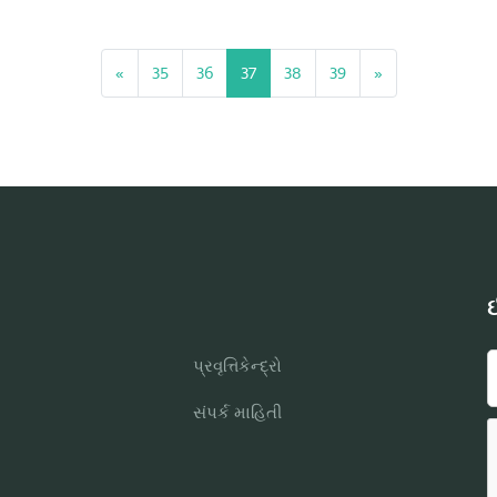
«
35
36
37
38
39
»
ઈ
પ્રવૃત્તિકેન્દ્રો
સંપર્ક માહિતી