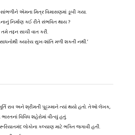
ત સાંભળીને એમના મિત્ર વિમાસણમાં ડૂબી ગયા.
ાનું નિર્માણ કઈ રીતે સંભવિત થાય ?
તમે તદ્દન સાચી વાત કરી.
 સાધનોથી ક્યારેય સુખ-શાંતિ મળી શકતી નથી.’
ર્તિ રાવ અને શ્રીમતી પુટ્ટમ્માને ત્યાં થયો હતો. તેઓ લેખક,
ારતનાં વિવિધ શહેરોમાં વીત્યું હતું.
 જરૂરિયાતમંદ લોકોના કલ્યાણ માટે ભક્તિ જગાવી હતી.