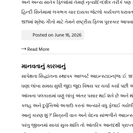
અને અન્ય સાતેક ફિલ્મોમાં તેમણે નૃત્યદિગ્દર્શક તરીકે પણ ક
હિન્દી સિનેમામાં લગભગ ચાર દાયકા જેટલો કાર્યકાળ ધરાવ
1971માં શ્રેષ્ઠ ગીતો માટે તેમને રાષ્ટ્રીય ફિલ્મ પુરસ્કાર 
Posted on June 16, 2026
Read More
માનવતાનું કારખાનું
સાપેક્ષતા સિદ્ધાંતના સ્થાપક આલ્બર્ટ આઇન્સ્ટાઇન(જ. ઈ. 
ઘણા લાંબા સમય સુધી જુદા જુદા વિષય પર ચર્ચા કર્યા પછી
આંખના પલકારામાં ઘણું લાંબું અંતર પસાર થઈ શકે છે અને
કલહ અને દુર્વૃત્તિઓ અગાઉ કરતાં અત્યારે વધુ ફેલાઈ ગયેલ
આનું કારણ શું ?’ મિત્રની વાત અને વેદના સાંભળીને આઇન્સ્
પરંતુ જીવનમાં સાચાં સુખ-શાંતિ તો આંતરિક આનંદથી પ્રાપ