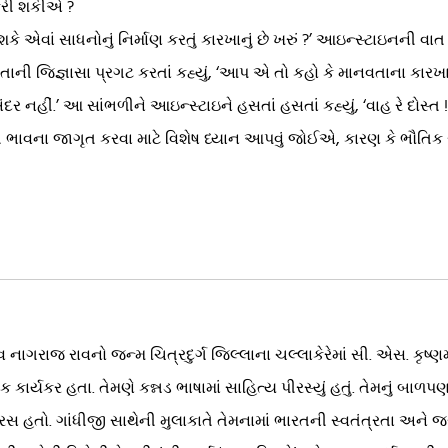
 કરી શકીએ ?
એવાં સાધનોનું નિર્માણ કરતું કારખાનું છે ખરું ?’ આઇન્સ્ટાઇનની વા
ની જિજ્ઞાસા પ્રગટ કરતાં કહ્યું, ‘આપ એ તો કહો કે માનવતાના કારખાન
ીં.’ આ સાંભળીને આઇન્સ્ટાઇને હસતાં હસતાં કહ્યું, ‘વાહ રે દોસ્ત ! 
ી ભાવના જાગૃત કરવા માટે વિશેષ ધ્યાન આપવું જોઈએ, કારણ કે ભૌતિક
ાવ નાગરાજ રાવનો જન્મ ચિત્રદુર્ગ જિલ્લાના ચલ્લાકેરેમાં સી. એસ. કૃષ્ણમૂ
ાર્યકર હતા. તેમણે કન્નડ ભાષામાં સાહિત્ય પીરસ્યું હતું. તેમનું બાળપણ ભ
ડો રસ હતો. ગાંધીજી સાથેની મુલાકાતે તેમનામાં ભારતની સ્વતંત્રતા અને