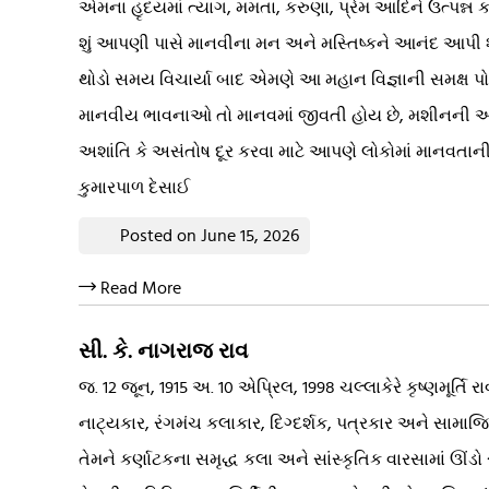
એમના હૃદયમાં ત્યાગ, મમતા, કરુણા, પ્રેમ આદિને ઉત્પન્ન
શું આપણી પાસે માનવીના મન અને મસ્તિષ્કને આનંદ આપી શકે 
થોડો સમય વિચાર્યા બાદ એમણે આ મહાન વિજ્ઞાની સમક્ષ પોતા
માનવીય ભાવનાઓ તો માનવમાં જીવતી હોય છે, મશીનની અંદર નહ
અશાંતિ કે અસંતોષ દૂર કરવા માટે આપણે લોકોમાં માનવતાન
કુમારપાળ દેસાઈ
Posted on June 15, 2026
Read More
સી. કે. નાગરાજ રાવ
જ. 12 જૂન, 1915 અ. 10 એપ્રિલ, 1998 ચલ્લાકેરે કૃષ્ણમૂર્તિ ર
નાટ્યકાર, રંગમંચ કલાકાર, દિગ્દર્શક, પત્રકાર અને સામાજિક ક
તેમને કર્ણાટકના સમૃદ્ધ કલા અને સાંસ્કૃતિક વારસામાં ઊં