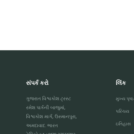
સંપર્ક કરો
લિંક
ગુજરાત વિશ્વકોશ ટ્રસ્ટ
મુખ્ય પૃષ્ઠ
રમેશ પાર્કની બાજુમાં,
પરિચય
વિશ્વકોશ માર્ગ, ઉસ્માનપુરા,
ઇતિહાસ
અમદાવાદ. ભારત