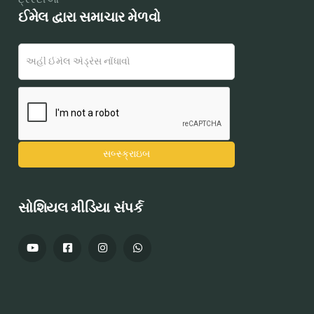
ઈમેલ દ્વારા સમાચાર મેળવો
સોશિયલ મીડિયા સંપર્ક