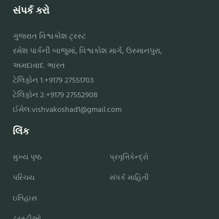
સંપર્ક કરો
ગુજરાત વિશ્વકોશ ટ્રસ્ટ
રમેશ પાર્કની બાજુમાં, વિશ્વકોશ માર્ગ, ઉસ્માનપુરા,
અમદાવાદ. ભારત
ટેલિફોન 1:+9179 27551703
ટેલિફોન 2:+9179 27552908
ઈમેલ:
vishvakoshad1@gmail.com
લિંક
મુખ્ય પૃષ્ઠ
પ્રવૃત્તિકેન્દ્રો
પરિચય
સંપર્ક માહિતી
ઇતિહાસ
ટ્રસ્ટીઓ