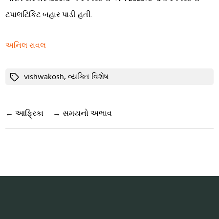
ટપાલટિકિટ બહાર પાડી હતી.
અનિલ રાવલ
Tags
vishwakosh
,
વ્યક્તિ વિશેષ
←
આફ્રિકા
→
સમયનો અભાવ