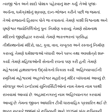
ત્યજી શ્વેત અને સાદો પોશાક પહેરવાનું શરૂ કર્યું. તેઓ પૂજા-
અર્ચના, ધર્મગ્રંથોનું શ્રવણ, દાન-ભોજન કરીને પછી જ જમતાં.
તેઓ રાજ્યનો હિસાબ પોતે જ તપાસતાં. તેમણે કાશી વિશ્વનાથ અને
ઘૃષ્ણેશ્વર જ્યોતિર્લિંગોનું પુનઃ નિર્માણ કરાવ્યું. તેમણે સોમનાથ
મંદિરનો જીર્ણોદ્ધાર કરાવ્યો. તેમણે ભારતભરનાં પ્રસિદ્ધ
તીર્થસ્થાનોમાં મંદિરો, ઘાટ, કૂવા, વાવ, ચબૂતરા અને રસ્તાનું નિર્માણ
કરાવ્યું. તેમણે ધર્મશાળાઓ બંધાવી અને પરબ તથા અન્નક્ષેત્રો શરૂ
કર્યાં. તેમણે મહિલાઓની સેનાની રચના પણ કરી હતી. તેમણે
મહેશ્વરમાં હાથસાળના ઉદ્યોગનો વિકાસ કર્યો. અહિલ્યાબાઈની
સ્મૃતિમાં મહેશ્વરમાં અહલ્યેશ્વર મહાદેવનું મંદિર બાંધવામાં આવ્યું છે.
સોલાપુર અને ઇન્દોરમાં યુનિવર્સિટીઓનાં નામ તેમના નામ પરથી
રાખવામાં આવ્યાં છે. અહમદનગરનું નામ અહિલ્યાનગર કરવામાં
આવ્યું છે. તેમના જીવન આધારિત ટીવી ધારાવાહિક પ્રસારિત થઈ છે.
ભારત સરકારે 1996માં બે રૂપિયાની અને 2025માં પાંચ રૂપિયાની