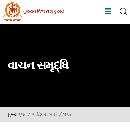
Skip
ગુજરાત વિશ્વકોશ ટ્રસ્ટ
to
the
content
વાચન સમૃદ્ધિ
મુખ્ય પૃષ્ઠ
અહિલ્યાબાઈ હોલકર