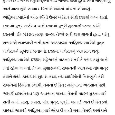
હોલકરનો જન્મ મહારાષ્ટ્રના ચૌંડ ગામમાં થયો હતો. પિતા માણકોજી
અને માતા સુશીલાબાઈ. પિતાએ લખતાં-વાંચતાં શીખવ્યું.
અહિલ્યાબાઈનાં આઠ વર્ષની ઉંમરે ખંડેરાવ સાથે 1733માં લગ્ન થયાં.
1745માં પુત્ર માલેરાવ અને 1748માં પુત્રી મુક્તાનો જન્મ થયો.
1754માં પતિ ખંડેરાવ મરણ પામ્યા. તેઓ સતી થવા માગતાં હતાં, પરંતુ
સસરાએ સમજાવી સતી થતાં અટકાવ્યાં. અહિલ્યાબાઈએ પુત્ર
માલેરાવને સૂબેદાર બનાવ્યો. 1766માં માલેરાવનું અવસાન થયું.
અહિલ્યાબાઈએ 1766માં મહેશ્વરને પાટનગર તરીકે પસંદ કર્યું અને
ત્યાં રહેવા લાગ્યાં. તેમના સુશાસનથી રાજ્યની આવકમાં નોંધપાત્ર
વધારો થયો. કાયદામાં સુધારા કર્યા, ન્યાયાધીશોની નિમણૂકો કરી.
રાજ્યમાં સ્થિરતા સ્થાપી. તેમના દોહિત્ર નથુબાના અવસાન પછી
જમાઈ યશવંતરાવ પણ અવસાન પામ્યા. તેમની પાછળ મુક્તાબાઈ
સતી થયાં. સાસુ, સસરા, પતિ, પુત્ર, પુત્રી, જમાઈ અને દોહિત્રનાં
ચાલ્યાં જવાથી અહિલ્યાબાઈ એકાકી બની ગયાં. તેમણે અલંકારો