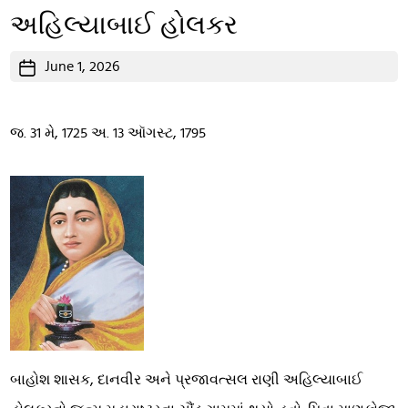
અહિલ્યાબાઈ હોલકર
Post
June 1, 2026
date
જ. 31 મે, 1725 અ. 13 ઑગસ્ટ, 1795
બાહોશ શાસક, દાનવીર અને પ્રજાવત્સલ રાણી અહિલ્યાબાઈ