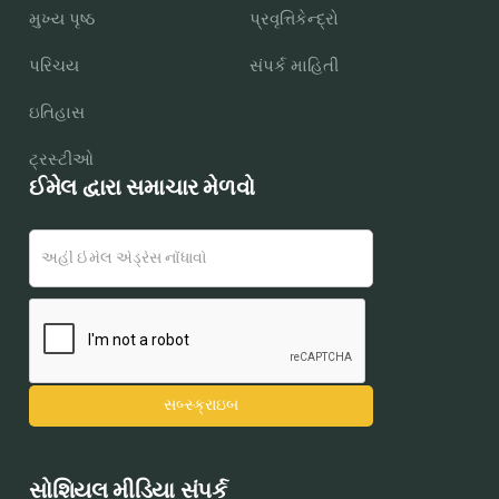
મુખ્ય પૃષ્ઠ
પ્રવૃત્તિકેન્દ્રો
પરિચય
સંપર્ક માહિતી
ઇતિહાસ
ટ્રસ્ટીઓ
ઈમેલ દ્વારા સમાચાર મેળવો
સોશિયલ મીડિયા સંપર્ક