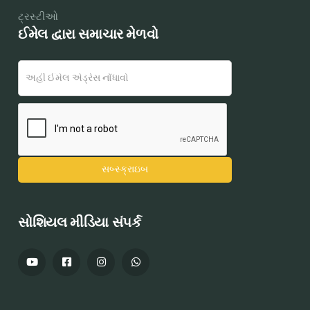
ટ્રસ્ટીઓ
ઈમેલ દ્વારા સમાચાર મેળવો
સોશિયલ મીડિયા સંપર્ક