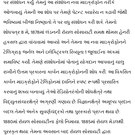
પર સંશોધન કર્યું. તેમનું આ સંશોધન નવા માઇક્રોફોન તરીકે
ઓળખાયું. તેમની આ શોધ પર તેમણે પેટન્ટ ક્યારેય ન કઢાવી જેથી
ભવિષ્યમાં બીજા નિષ્ણાતો તે પર વધુ સંશોધન કરી શકે. તેમનો
શોધપત્ર 8 મે, 1878માં લંડનની રૉયલ સોસાયટી સમક્ષ થોમસ હેનરી
હકસલ દ્વારા વાંચવામાં આવ્યો અને તેમના આ નવા માઇક્રોફોનને
ટેલિગ્રાફ જર્નલ અને ઇલેક્ટ્રિકલ રિવ્યૂના 1 જુલાઈના અંકમાં
સમાવિષ્ટ કર્યો. તેમણે સંશોધનોમાં પોતાનું યોગદાન આપવાનું ચાલુ
રાખીને ઉત્તમ પ્રકારના કાર્બન માઇક્રોફોનની શોધ કરી. આ વિકસિત
કાર્બન માઇક્રોફોને ટેલિફોનમાં ધ્વનિને સ્પષ્ટ રૂપથી પ્રસારિત
કરવાનું શક્ય બનાવ્યું. તેઓ રેડિયોતરંગોની શોધક્ષેત્રે તથા
વિદ્યુતસંચારક્ષેત્રે અગ્રણી ગણાય છે. વિજ્ઞાનક્ષેત્રે અમૂલ્ય પ્રદાન
બદલ તેમને અનેક સુવર્ણચંદ્રકો તથા પુરસ્કારો પ્રાપ્ત થયા છે.
1880માં રૉયલ સોસાયટીના ફેલો નિમાયા. 1885માં રૉયલ મેડલથી
પુરસ્કૃત થયા. તેમના અવસાન બાદ રૉયલ સોસાયટી દ્વારા