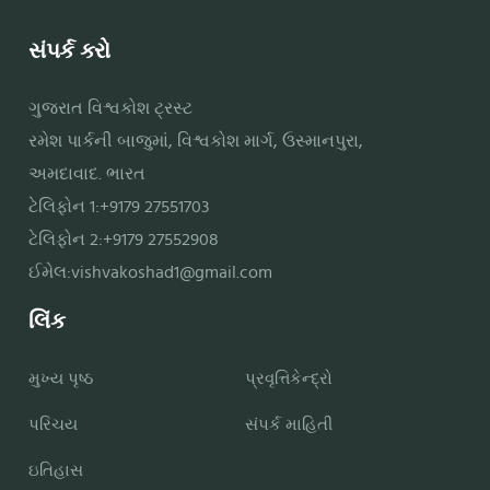
સંપર્ક કરો
ગુજરાત વિશ્વકોશ ટ્રસ્ટ
રમેશ પાર્કની બાજુમાં, વિશ્વકોશ માર્ગ, ઉસ્માનપુરા,
અમદાવાદ. ભારત
ટેલિફોન 1:+9179 27551703
ટેલિફોન 2:+9179 27552908
ઈમેલ:
vishvakoshad1@gmail.com
લિંક
મુખ્ય પૃષ્ઠ
પ્રવૃત્તિકેન્દ્રો
પરિચય
સંપર્ક માહિતી
ઇતિહાસ