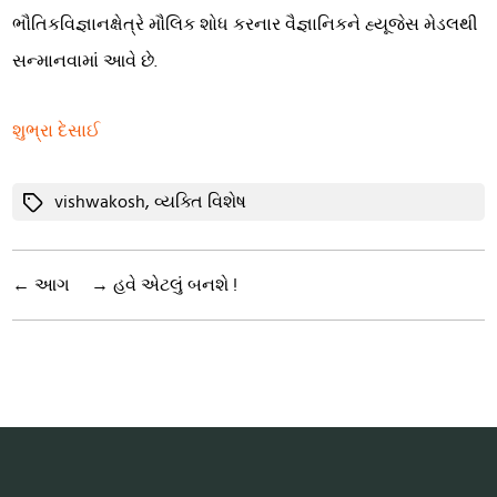
ભૌતિકવિજ્ઞાનક્ષેત્રે મૌલિક શોધ કરનાર વૈજ્ઞાનિકને હ્યૂજેસ મેડલથી
સન્માનવામાં આવે છે.
શુભ્રા દેસાઈ
Tags
vishwakosh
,
વ્યક્તિ વિશેષ
←
આગ
→
હવે એટલું બનશે !