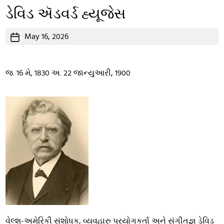
ડેવિડ ઍડવર્ડ હ્યૂજેસ
Post
May 16, 2026
date
જ. 16 મે, 1830 અ. 22 જાન્યુઆરી, 1900
વેલ્શ-અમેરિકી સંશોધક, વ્યવહારુ પ્રયોગકર્તા અને સંગીતજ્ઞ ડેવિડ