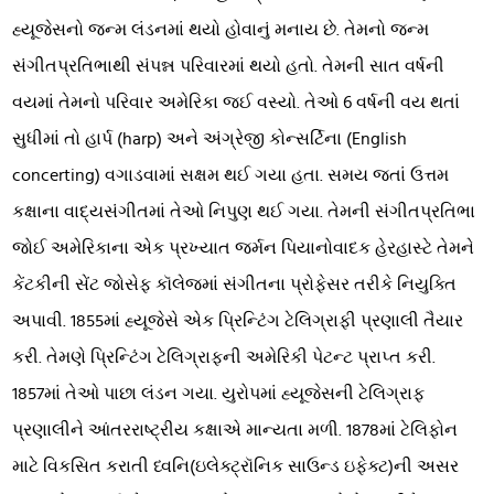
હ્યૂજેસનો જન્મ લંડનમાં થયો હોવાનું મનાય છે. તેમનો જન્મ
સંગીતપ્રતિભાથી સંપન્ન પરિવારમાં થયો હતો. તેમની સાત વર્ષની
વયમાં તેમનો પરિવાર અમેરિકા જઈ વસ્યો. તેઓ 6 વર્ષની વય થતાં
સુધીમાં તો હાર્પ (harp) અને અંગ્રેજી કોન્સર્ટિના (English
concerting) વગાડવામાં સક્ષમ થઈ ગયા હતા. સમય જતાં ઉત્તમ
કક્ષાના વાદ્યસંગીતમાં તેઓ નિપુણ થઈ ગયા. તેમની સંગીતપ્રતિભા
જોઈ અમેરિકાના એક પ્રખ્યાત જર્મન પિયાનોવાદક હેરહાસ્ટે તેમને
કેંટકીની સેંટ જોસેફ કૉલેજમાં સંગીતના પ્રોફેસર તરીકે નિયુક્તિ
અપાવી. 1855માં હ્યૂજેસે એક પ્રિન્ટિંગ ટેલિગ્રાફી પ્રણાલી તૈયાર
કરી. તેમણે પ્રિન્ટિંગ ટેલિગ્રાફની અમેરિકી પેટન્ટ પ્રાપ્ત કરી.
1857માં તેઓ પાછા લંડન ગયા. યુરોપમાં હ્યૂજેસની ટેલિગ્રાફ
પ્રણાલીને આંતરરાષ્ટ્રીય કક્ષાએ માન્યતા મળી. 1878માં ટેલિફોન
માટે વિકસિત કરાતી ધ્વનિ(ઇલેક્ટ્રૉનિક સાઉન્ડ ઇફેક્ટ)ની અસર